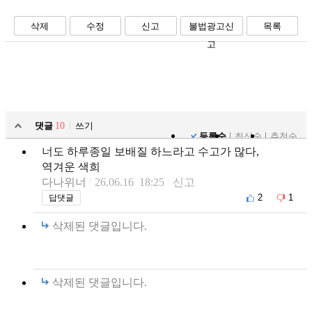
페북
트윗
밴드
카톡
카스
복사
스크랩
삭제
수정
신고
불법광고신
목록
고
댓글
10
쓰기
등록순
최신순
추천순
너도 하루종일 보배질 하느라고 수고가 많다,
역겨운 색희
다나위너
26.06.16 18:25
신고
2
1
답댓글
삭제된 댓글입니다.
삭제된 댓글입니다.