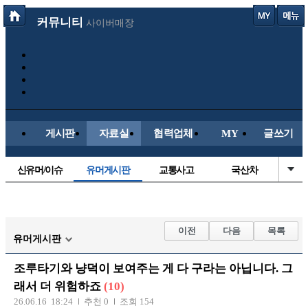
커뮤니티
사이버매장
게시판
자료실
협력업체
MY
글쓰기
신유머/이슈
유머게시판
교통사고
국산차
수입차
내차사진
직찍/특종
자동차사진
후방주의방
레이싱모델
자유사진
군사/무기
이전
다음
목록
유머게시판
트럭/버스
항공/해운/철도
올드카/추억
오토바이
조루타기와 냥덕이 보여주는 게 다 구라는 아닙니다. 그
장착시공사진
래서 더 위험하죠
(10)
26.06.16 18:24
추천 0
조회 154