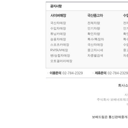
국산차매장
전체차량
전
수입차매장
인기차량
인
튜닝카매장
확인차량
확
승용차매장
특수/특장차
특
스포츠카매장
국산차매장
수
RV/SUV매장
중고차시세
중
밴/승합차매장
차종별검색
차
오토갤러리매장
02-784-2329
02-784-2329
회사
사
주식회사 보배네트워
보배드림은 통신판매중개자