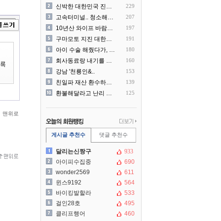
신박한 대한민국 진상 근황
229
고속터미널.. 청소해주시는..
207
10년산 와이프 바람나서 이..
197
구마모토 지진 대한항공 생수..
191
아이 수술 해줬다가, 부모에..
180
회사동료랑 내기를 했습니다
160
강남 '천룡인&..
153
친일파 재산 환수하겠다!
139
환불해달라고 난리 난 미국 ..
125
맨위로
게시글 추천수
댓글 추천수
달리는신짱구
933
아이피수집중
690
wonder2569
611
윈스9192
564
바이킹발할라
533
걸인28호
495
클리프행어
460