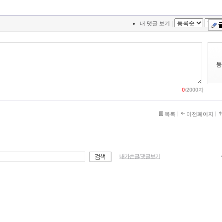
|
내 댓글 보기
0
/
2000
자
목록
이전페이지
내가쓴글/댓글보기