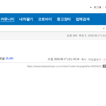
로그인
커뮤니티
내차팔기
오토바이
중고장터
업체검색
조회
164
|
추천
3
|
2026.06.17 (수)
리
댓글
28,480
수정 2026.06.17 (수) 19:24
|
|
|
쪽지
작성글보기
신
https://www.bobaedream.co.kr/view?code=strange&No=6934615