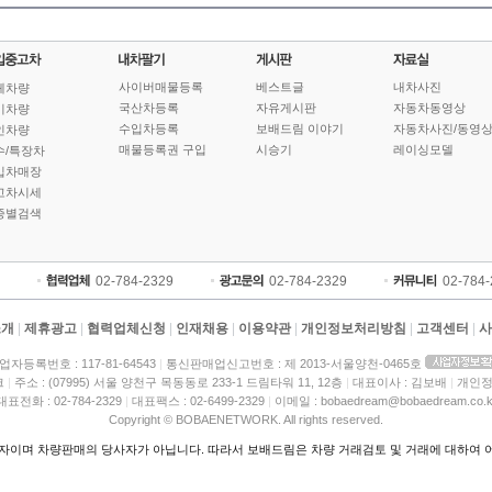
사이버매물등록
베스트글
내차사진
체차량
국산차등록
자유게시판
자동차동영상
기차량
수입차등록
보배드림 이야기
자동차사진/동영
인차량
매물등록권 구입
시승기
레이싱모델
수/특장차
입차매장
고차시세
종별검색
02-784-2329
02-784-2329
02-784
소개
|
제휴광고
|
협력업체신청
|
인재채용
|
이용약관
|
개인정보처리방침
|
고객센터
|
사
업자등록번호 : 117-81-64543
|
통신판매업신고번호 : 제 2013-서울양천-0465호
크
|
주소 : (07995) 서울 양천구 목동동로 233-1 드림타워 11, 12층
|
대표이사 : 김보배
|
개인정
대표전화 : 02-784-2329
|
대표팩스 : 02-6499-2329
|
이메일 : bobaedream@bobaedream.co.k
Copyright © BOBAENETWORK. All rights reserved.
이며 차량판매의 당사자가 아닙니다. 따라서 보배드림은 차량 거래검토 및 거래에 대하여 어