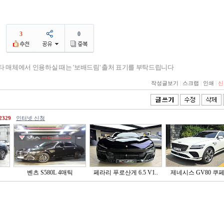
3
0
기타 매체에서 인용하실 때는 '보배드림' 출처 표기를 부탁드립니다
작성글보기
|
스크랩
|
인쇄
|
신
2329
인터넷 신청
벤츠 S580L 4매틱
페라리 푸로산게 6.5 V1..
제네시스 GV80 쿠페 2