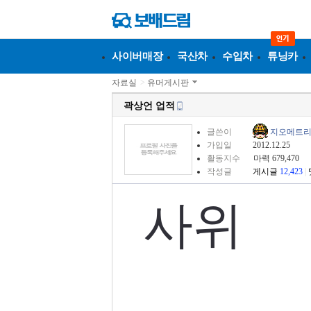
사이버매장
국산차
수입차
튜닝카
자료실
>
유머게시판
곽상언 업적
글쓴이
지오메트
가입일
2012.12.25
활동지수
마력 679,470
작성글
게시글
12,423
|
사위