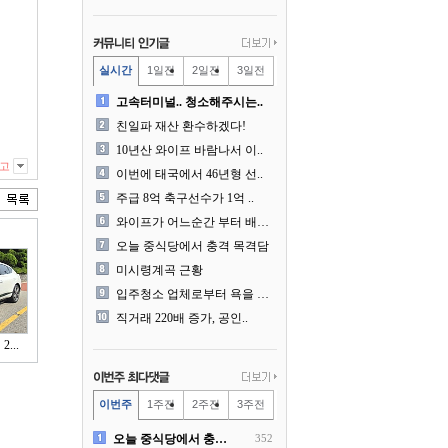
실시간
1일전
2일전
3일전
고속터미널.. 청소해주시는..
친일파 재산 환수하겠다!
10년산 와이프 바람나서 이..
고
이번에 태국에서 46년형 선..
주급 8억 축구선수가 1억 ..
와이프가 어느순간 부터 배달..
오늘 중식당에서 충격 목격담
미시령계곡 근황
입주청소 업체로부터 욕을 먹..
직거래 220배 증가, 공인..
...
이번주
1주전
2주전
3주전
오늘 중식당에서 충격 목격담
352