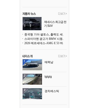
제네시스 최고급 전
기 SUV
곧 베일을 벗는다
중국형 기아 셀토스, 출력도 세지고 27인치 초대형 디스플레이까지
스파이더맨 광고가 BMW 시동화면을 점령하다, 오너들은 불만
2026 메르세데스-AMG E 53 하이브리드 왜건 시승기
매력남
lglglg
경차에스틱