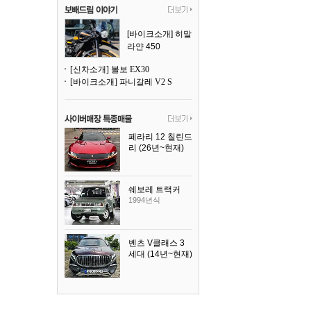
[바이크소개] 히말
라얀 450
[신차소개] 볼보 EX30
[바이크소개] 파니갈레 V2 S
페라리 12 칠린드
리 (26년~현재)
2025년식
쉐보레 트랙커
1994년식
벤츠 V클래스 3
세대 (14년~현재)
2023년식