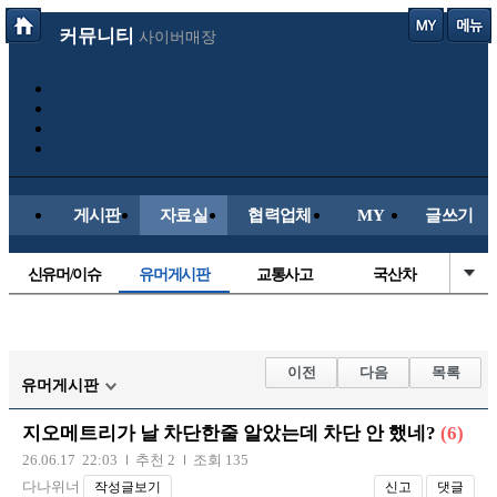
커뮤니티
사이버매장
게시판
자료실
협력업체
MY
글쓰기
신유머/이슈
유머게시판
교통사고
국산차
수입차
내차사진
직찍/특종
자동차사진
후방주의방
레이싱모델
자유사진
군사/무기
이전
다음
목록
유머게시판
트럭/버스
항공/해운/철도
올드카/추억
오토바이
지오메트리가 날 차단한줄 알았는데 차단 안 했네?
(6)
장착시공사진
26.06.17 22:03
추천 2
조회 135
다나위너
작성글보기
신고
댓글