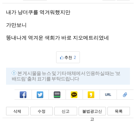
내가 냥더쿠를 역겨워했지만
가만보니
똥내나게 역겨운 색희가 바로 지오메트리였네
추천
2
본 게시물을 뉴스 및 기타 매체에서 인용하실 때는 '보
배드림' 출처 표기를 부탁드립니다
페북
트윗
밴드
카톡
카스
복사
스크랩
삭제
수정
신고
불법광고신
목록
고