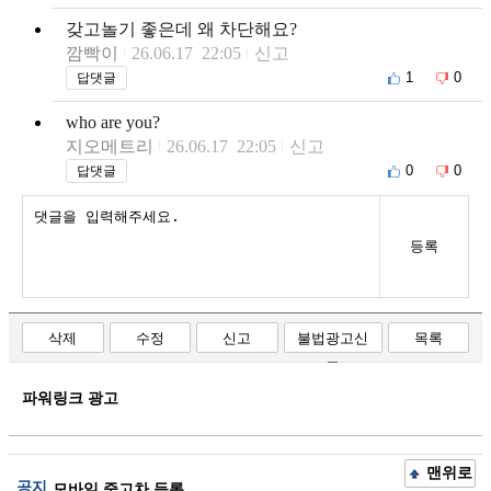
갖고놀기 좋은데 왜 차단해요?
깜빡이
26.06.17 22:05
신고
1
0
답댓글
who are you?
지오메트리
26.06.17 22:05
신고
0
0
답댓글
등록
삭제
수정
신고
불법광고신
목록
고
파워링크 광고
맨위로
공지
모바일 중고차 등록