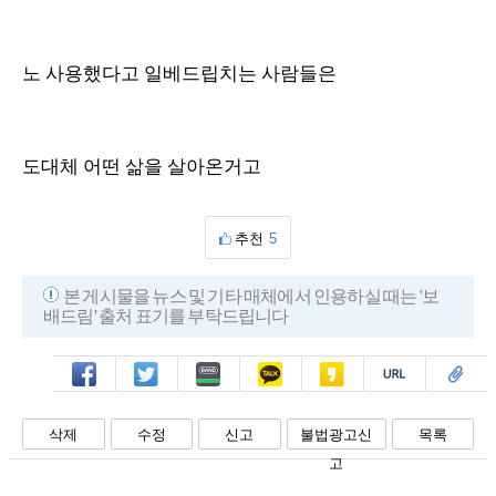
노 사용했다고 일베드립치는 사람들은
도대체 어떤 삶을 살아온거고
추천
5
본 게시물을 뉴스 및 기타 매체에서 인용하실 때는 '보
배드림' 출처 표기를 부탁드립니다
페북
트윗
밴드
카톡
카스
복사
스크랩
삭제
수정
신고
불법광고신
목록
고