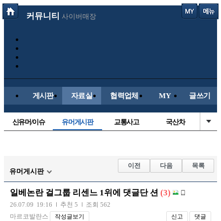
커뮤니티
사이버매장
게시판
자료실
협력업체
MY
글쓰기
신유머/이슈
유머게시판
교통사고
국산차
수입차
내차사진
직찍/특종
자동차사진
후방주의방
레이싱모델
자유사진
군사/무기
이전
다음
목록
유머게시판
트럭/버스
항공/해운/철도
올드카/추억
오토바이
일베논란 걸그룹 리센느 1위에 댓글단 션
(3)
장착시공사진
26.07.09 19:16
추천 5
조회 562
마르코발란스
작성글보기
신고
댓글