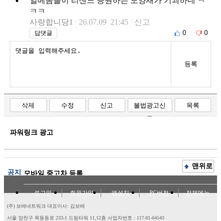
일베놈들이 리센느 응원하는 모양새가 기괴하네 ㅋ
ㅋㅋ
사랑합니당1
26.07.09 21:45
신고
0
0
답댓글
등록
삭제
수정
신고
불법광고신
목록
고
파워링크 광고
맨위로
공지
모바일 중고차 등록
로그인
회원가입
앱설치
PC버전
전체메뉴
(주) 보배네트워크 대표이사: 김보배
서울 양천구 목동동로 233-1 드림타워 11,12층
사업자번호 : 117-81-64543