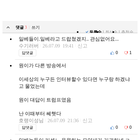
댓글
3
쓰기
등록순
최신순
추천순
일베들이.일베라고 드랍쳤겠지.. 관심없어요...
수기러버
26.07.09 19:41
신고
0
1
답댓글
원이가 다른 방송에서
이세상의 누구든 인터뷰할수 있다면 누구랑 하겠냐
고 물었는데
원이 대답이 트럼프였음
난 이때부터 쎄햇다
호랭이성님
26.07.09 21:36
신고
0
0
답댓글