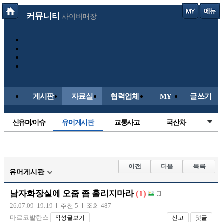
커뮤니티
사이버매장
게시판
자료실
협력업체
MY
글쓰기
신유머/이슈
유머게시판
교통사고
국산차
수입차
내차사진
직찍/특종
자동차사진
후방주의방
레이싱모델
자유사진
군사/무기
이전
다음
목록
유머게시판
트럭/버스
항공/해운/철도
올드카/추억
오토바이
남자화장실에 오줌 좀 흘리지마라
(1)
장착시공사진
26.07.09 19:19
추천 5
조회 487
마르코발란스
작성글보기
신고
댓글