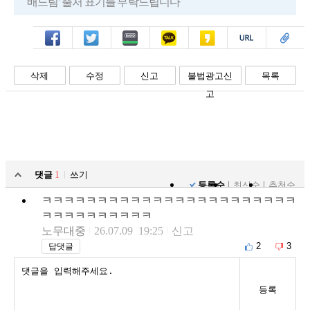
배드림' 출처 표기를 부탁드립니다
페북
트윗
밴드
카톡
카스
복사
스크랩
삭제
수정
신고
불법광고신
목록
고
댓글
1
쓰기
등록순
최신순
추천순
ㅋㅋㅋㅋㅋㅋㅋㅋㅋㅋㅋㅋㅋㅋㅋㅋㅋㅋㅋㅋㅋㅋㅋ
ㅋㅋㅋㅋㅋㅋㅋㅋㅋㅋ
노무대중
26.07.09 19:25
신고
2
3
답댓글
등록