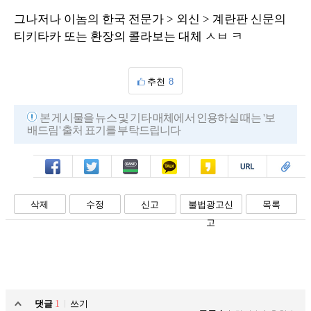
그나저나 이놈의 한국 전문가 > 외신 > 계란판 신문의
티키타카 또는 환장의 콜라보는 대체 ㅅㅂ ㅋ
추천
8
본 게시물을 뉴스 및 기타 매체에서 인용하실 때는 '보
배드림' 출처 표기를 부탁드립니다
페북
트윗
밴드
카톡
카스
복사
스크랩
삭제
수정
신고
불법광고신
목록
고
댓글
1
쓰기