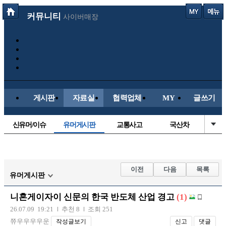
커뮤니티
사이버매장
게시판
자료실
협력업체
MY
글쓰기
신유머/이슈
유머게시판
교통사고
국산차
수입차
내차사진
직찍/특종
자동차사진
후방주의방
레이싱모델
자유사진
군사/무기
이전
다음
목록
유머게시판
트럭/버스
항공/해운/철도
올드카/추억
오토바이
니혼게이자이 신문의 한국 반도체 산업 경고
(1)
장착시공사진
26.07.09 19:21
추천 8
조회 251
쮸우우우우운
작성글보기
신고
댓글