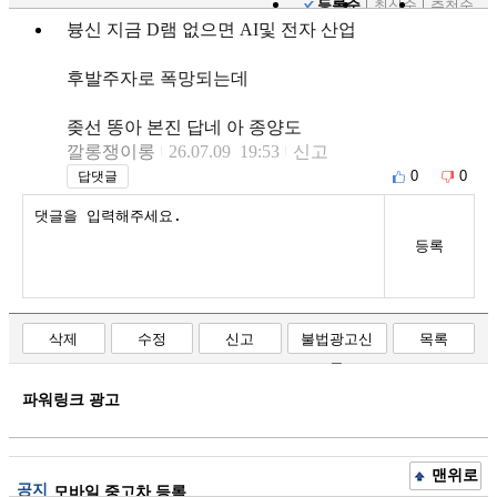
등록순
최신순
추천순
븅신 지금 D램 없으면 AI및 전자 산업
후발주자로 폭망되는데
좆선 똥아 본진 답네 아 종양도
깔롱쟁이롱
26.07.09 19:53
신고
0
0
답댓글
등록
삭제
수정
신고
불법광고신
목록
고
파워링크 광고
맨위로
공지
모바일 중고차 등록