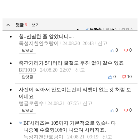
댓글
6
쓰기
등록순
최신순
추천순
헐..전멸한 줄 알았더니....
독성지천안호랑이
24.08.20 20:43
신고
0
0
답댓글
축간거리가 5미터라 굴절도 후진 없이 갈수 있죠
BF101Q
24.08.20 22:07
신고
0
10
답댓글
사진이 작아서 안보이는건지 리벳이 없는것 처럼 보
이네요
뻘글로원수
24.08.21 07:55
신고
0
0
답댓글
BF시리즈는 105까지 기본적으로 있습니다
나중에 수출형106이 나오며 사라지죠.
독성지천안호랑이
24.08.21 09:19
신고