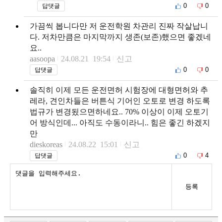
0
0
답댓글
가끔씩 봅니다만 저 운전학원 차관리 진짜 작살납니
다. 저차만큼은 마지막까지 생존(보존)했으면 좋겠네
요..
aasoopa
24.08.21 19:54
신고
0
0
답댓글
솔직히 이제 모든 운전면허 시험장에 대형면허와 추
레라, 견인차들은 버튼식 기어인 오토로 변경 하도록
법규가 변경됬으면하네요.. 70% 이상이 이제 오토기
어 방식인데... 아직도 수동이라니.. 힘은 좋긴 하겠지
만
dieskoreas
24.08.22 15:01
신고
0
4
답댓글
등록