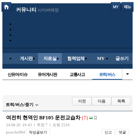
커뮤니티
사이버매장
게시판
자료실
협력업체
MY
글쓰기
신유머/이슈
유머게시판
교통사고
트럭/버스
국산차
수입차
내차사진
직찍/특종
자동차사진
후방주의방
레이싱모델
자유사진
이전
다음
목록
트럭/버스/중기
군사/무기
항공/해운/철도
올드카/추억
오토바이
여전히 현역인 BF105 운전교습차
(7)
장착시공사진
24.08.20 19:43
추천 7
조회 2516
porsche964
작성글보기
신고
댓글