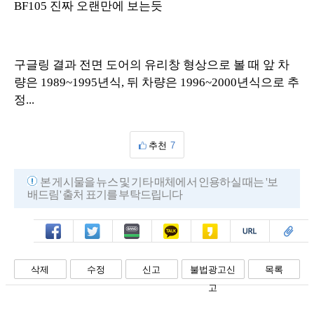
BF105 진짜 오랜만에 보는듯
구글링 결과 전면 도어의 유리창 형상으로 볼 때 앞 차
량은 1989~1995년식, 뒤 차량은 1996~2000년식으로 추
정...
추천
7
본 게시물을 뉴스 및 기타 매체에서 인용하실 때는 '보
배드림' 출처 표기를 부탁드립니다
페북
트윗
밴드
카톡
카스
복사
스크랩
삭제
수정
신고
불법광고신
목록
고