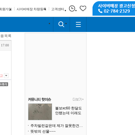
회원가입
사이버매장 차량등록
고객센터
목록
 17:00
고
볼보xc60 한달도
안됐는데 이래도
되나요?
주차빌런같은데 제가 잘못한건가요
뜻밖의 선물~~~