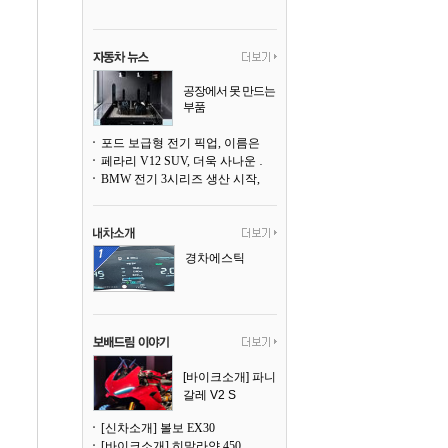
공장에서 못 만드는
부품
3D 프린팅으로 찍
어낸다
포드 보급형 전기 픽업, 이름은 `패덤`
페라리 V12 SUV, 더욱 사나운 얼굴로 돌아온다
BMW 전기 3시리즈 생산 시작, 뮌헨 공장은 전기차 전용으로 전환
경차에스틱
[바이크소개] 파니
갈레 V2 S
[신차소개] 볼보 EX30
[바이크소개] 히말라얀 450