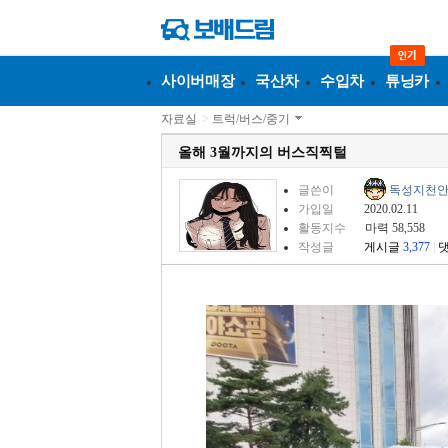
사이버매장
국산차
수입차
튜닝카
자료실
>
트럭/버스/중기
올해 3월까지의 버스직찍털
글쓴이
독성지천
가입일
2020.02.11
활동지수
마력 58,558
작성글
게시글
3,377
|