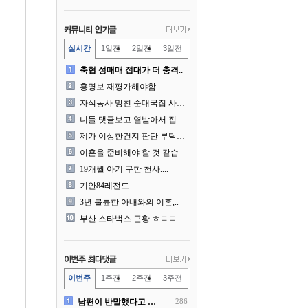
실시간
1일전
2일전
3일전
축협 성매매 접대가 더 충격..
홍명보 재평가해야함
자식농사 망친 순대국집 사장..
니들 댓글보고 열받아서 집구..
제가 이상한건지 판단 부탁드..
이혼을 준비해야 할 것 같습..
19개월 아기 구한 천사....
기안84레전드
3년 불륜한 아내와의 이혼,..
부산 스타벅스 근황 ㅎㄷㄷ
이번주
1주전
2주전
3주전
남편이 반말했다고 똑같이 반..
286