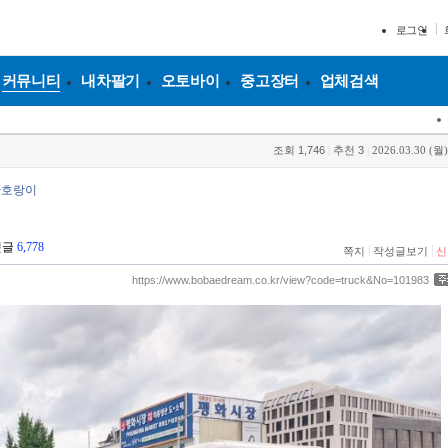
로그인
커뮤니티
내차팔기
오토바이
중고장터
업체검색
조회
1,746
|
추천
3
|
2026.03.30 (월)
안호랑이
댓글
6,778
|
|
쪽지
작성글보기
신
https://www.bobaedream.co.kr/view?code=truck&No=101983