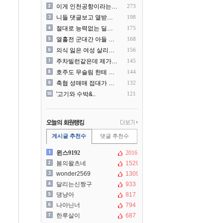
이게 인천공항이라는게 믿겨지..
273
니들 댓글보고 열받아서 집구..
198
절대로 능력없는 딜러를 쓰지..
175
열흘전 군대간 아들 소포(가..
168
의식 잃은 여성 살리려다 성..
156
주차빌런같은데 제가 잘못한건..
145
호주도 무슬림 한테 점령 당..
144
축협 성매매 접대가 더 충격..
132
'고기와 수박&..
121
게시글 추천수
댓글 추천수
윈스9192
2016
봄의왈츠네
1529
wonder2569
1309
달리는신짱구
933
댕냥아
817
나아닌너
794
한루살이
687