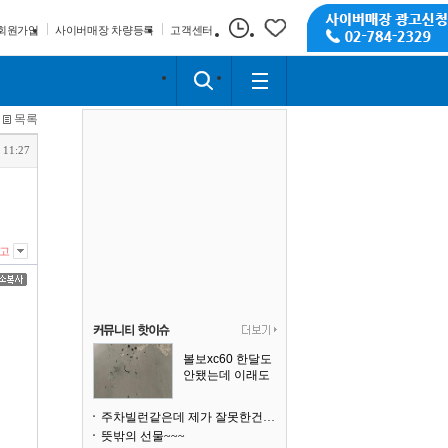
회원가입
사이버매장 차량등록
고객센터
목록
 11:27
고
볼보xc60 한달도
안됐는데 이래도
되나요?
주차빌런같은데 제가 잘못한건가요
뜻밖의 선물~~~