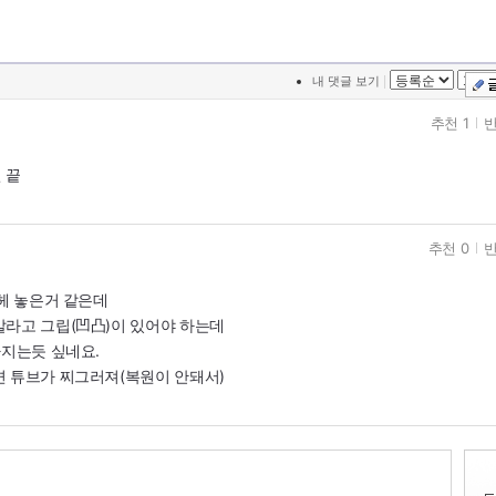
|
내 댓글 보기
추천 1
반
 끝
추천 0
반
 헤 놓은거 같은데
말라고 그립(凹凸)이 있어야 하는데
빠지는듯 싶네요.
면 튜브가 찌그러져(복원이 안돼서)