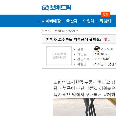
사이버매장
국산차
수입차
튜닝카
자료실
>
트럭/버스/중기
지게차 고수분들 저부품이 뭘까요?
[2]
글쓴이
VoV7790
가입일
2009.01.30
활동지수
마력 28,449
작성글
게시글
1
|
댓글
노란색 표시한쪽 부품이 뭘까요 집
원래 부품이 아닌 다른걸 끼워놓은
품만 알면 맞춰서 구매해서 교체