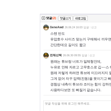
댓글
(2)
|
GeneAwd
26.06.24 16:03
답글
신고
스텐 반도
유압호수 사이즈 맞는거 구매해서 끼우면
간단한데요 길이도 짧고
전체선택
26.06.30 09:55
답글
신고
원래는 튜브랑 너트가 일체형인데,
누유로 인해 자르고 고무호스로 깁---스
원래 저렇게 하려면 튜브에 미끄러지지 
그게 없어 자꾸 압력(진동)을 못이기고 
경험상 내측이 튜브라 조이는 힘이 강하
사용하다보면 또 빠질거 같습니다.