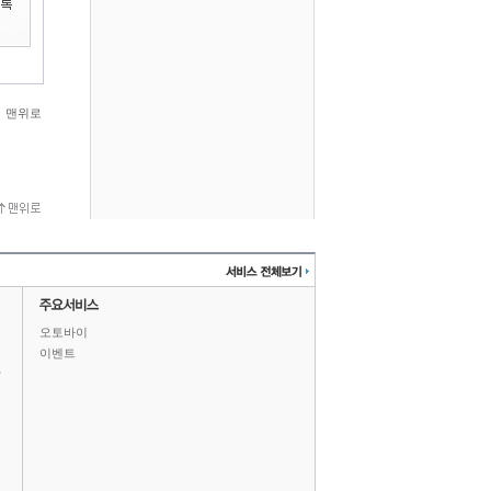
맨위로
오토바이
이벤트
상