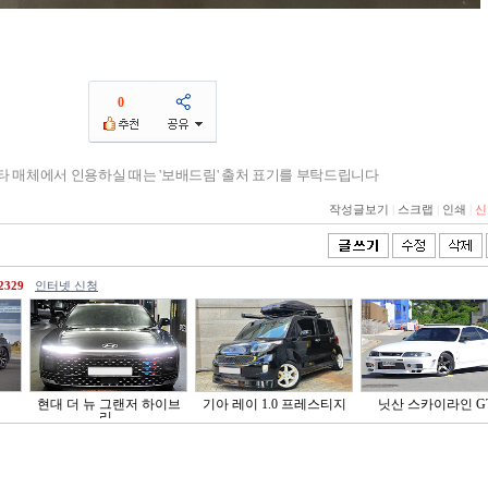
0
기타 매체에서 인용하실 때는 '보배드림' 출처 표기를 부탁드립니다
작성글보기
|
스크랩
|
인쇄
|
신
2329
인터넷 신청
현대 더 뉴 그랜저 하이브
기아 레이 1.0 프레스티지
닛산 스카이라인 G
리..