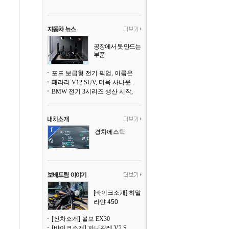
공장에서 못 만드는
부품
3D 프린팅으로 찍
어낸다
포드 보급형 전기 픽업, 이름은 `패덤`
페라리 V12 SUV, 더욱 사나운 얼굴로 돌아온다
BMW 전기 3시리즈 생산 시작, 뮌헨 공장은 전기차 전용으로 전환
경차에스틱
[바이크소개] 히말
라얀 450
[신차소개] 볼보 EX30
[바이크소개] 파니갈레 V2 S