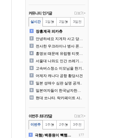
실시간
1일전
2일전
3일전
장흥계곡 피카츄
안녕하세요 지게차 사고 당사..
전사한 우크라이나 병사 폰에..
홍명보 때문에 유럽행 티켓을..
서울대 나와도 인간 쓰레기일..
고속버스청소 이모님을 한기..
어제자 캐나다 공항 황당사건
일본 성매수 심판 실명 공개..
일본여자들이 한국남자한테 감..
현대 쏘나타. 락카페이트 사..
이번주
1주전
2주전
3주전
극혐) 백종원이 빽햄과 함께..
177