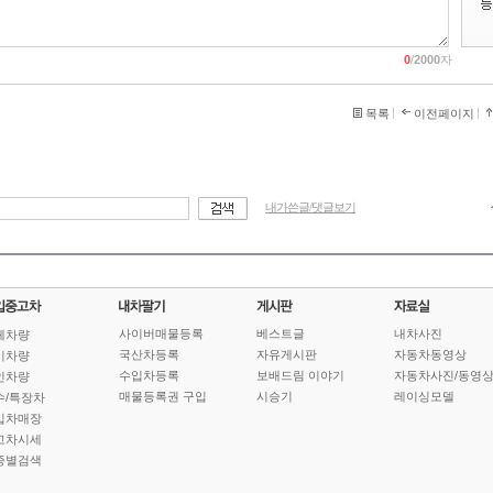
0
/
2000
자
목록
이전페이지
내가쓴글/댓글보기
사이버매물등록
베스트글
내차사진
체차량
국산차등록
자유게시판
자동차동영상
기차량
수입차등록
보배드림 이야기
자동차사진/동영
인차량
매물등록권 구입
시승기
레이싱모델
수/특장차
입차매장
고차시세
종별검색