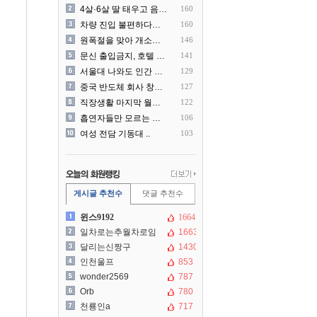
4살·6살 딸 태우고 음주운..
160
차량 진입 불편하다고 도로 ..
160
원폭절을 맞아 개소리를 늘어..
146
문신 출입금지, 호텔 헬스장..
141
서울대 나와도 인간 쓰레기일..
129
중국 반도체 회사 창신메모리..
127
직장생활 마지막 월급 명세서
122
흡연자들만 모르는 냄새 ㄷㄷ
106
여성 전담 기동대 ..
103
게시글 추천수
댓글 추천수
윈스9192
1664
일차로는추월차로임
1663
달리는신짱구
1430
인천울프
853
wonder2569
787
Orb
780
천룡인a
717