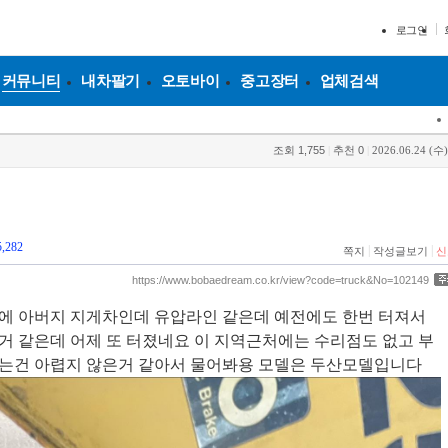
로그인
커뮤니티
내차팔기
오토바이
중고장터
업체검색
조회
1,755
|
추천
0
|
2026.06.24 (수)
5,282
|
|
쪽지
작성글보기
신
https://www.bobaedream.co.kr/view?code=truck&No=102149
에 아버지 지게차인데 유압라인 같은데 예전에도 한번 터져서
거 같은데 어제 또 터졌네요 이 지역근처에는 수리점도 없고 부
하는건 아렵지 않은거 같아서 물어봐용 모델은 두산모델입니다