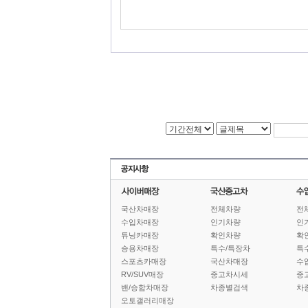
국산차매장
전체차량
전
수입차매장
인기차량
인
튜닝카매장
확인차량
확
승용차매장
특수/특장차
특
스포츠카매장
국산차매장
수
RV/SUV매장
중고차시세
중
밴/승합차매장
차종별검색
차
오토갤러리매장