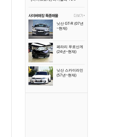
닛산 GT-R (07년
~현재)
2008년식
페라리 푸로산게
(24년~현재)
2024년식
닛산 스카이라인
(57년~현재)
1996년식