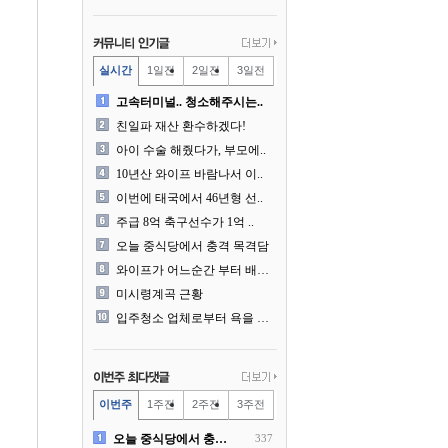
실시간
1일전
2일전
3일전
고속터미널.. 청소해주시는..
친일파 재산 환수하겠다!
아이 수술 해줬다가, 부모에..
10년산 와이프 바람나서 이..
이번에 태국에서 46년형 선..
주급 8억 축구선수가 1억 ..
오늘 중식당에서 충격 목격담
와이프가 어느순간 부터 배달..
미시령계곡 근황
입주청소 업체로부터 욕을 먹..
이번주
1주전
2주전
3주전
오늘 중식당에서 충격 목격담
337