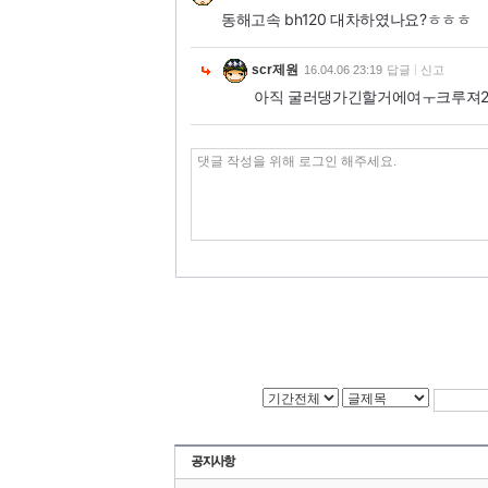
동해고속 bh120 대차하였나요?ㅎㅎㅎ
scr제원
16.04.06 23:19
답글
신고
아직 굴러댕가긴할거에여ㅜ크루져