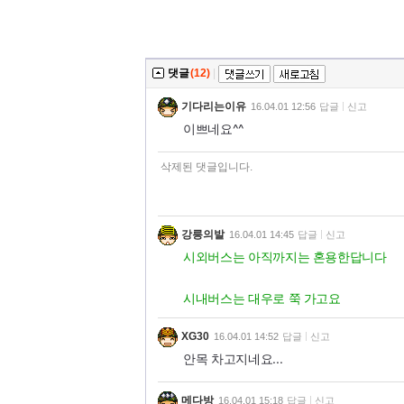
댓글
(12)
|
기다리는이유
16.04.01 12:56
답글
신고
이쁘네요^^
삭제된 댓글입니다.
강릉의발
16.04.01 14:45
답글
신고
시외버스는 아직까지는 혼용한답니다
시내버스는 대우로 쭉 가고요
XG30
16.04.01 14:52
답글
신고
안목 차고지네요...
메다방
16.04.01 15:18
답글
신고