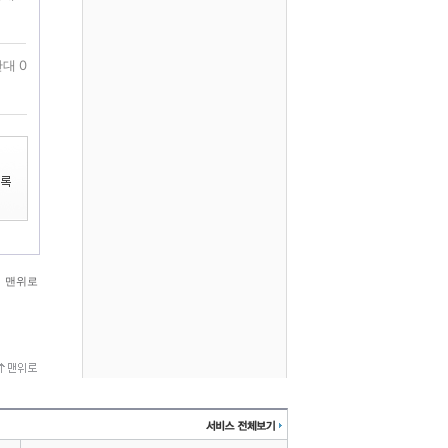
대 0
맨위로