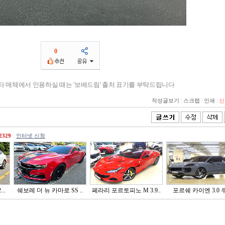
0
기타 매체에서 인용하실 때는 '보배드림' 출처 표기를 부탁드립니다
작성글보기
|
스크랩
|
인쇄
|
신
2329
인터넷 신청
..
쉐보레 더 뉴 카마로 SS ..
페라리 포르토피노 M 3.9..
포르쉐 카이엔 3.0 