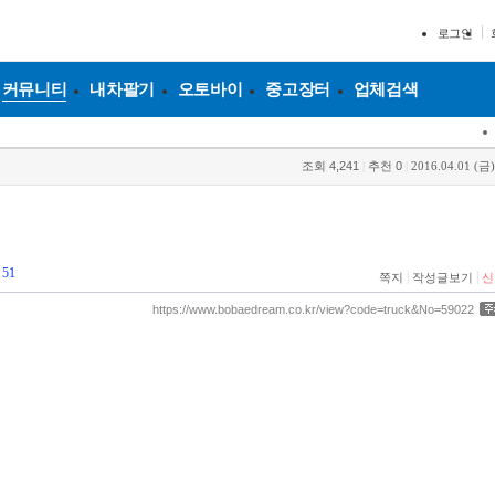
로그인
커뮤니티
내차팔기
오토바이
중고장터
업체검색
조회
4,241
|
추천
0
|
2016.04.01 (금)
51
|
|
쪽지
작성글보기
신
https://www.bobaedream.co.kr/view?code=truck&No=59022