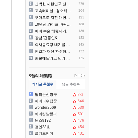
신박한 대한민국 진상 근황
229
고속터미널.. 청소해주시는..
204
구마모토 지진 대한항공 생수..
191
10년산 와이프 바람나서 이..
188
아이 수술 해줬다가, 부모에..
180
강남 '천룡인&..
153
회사동료랑 내기를 했습니다
145
친일파 재산 환수하겠다!
132
환불해달라고 난리 난 미국 ..
125
게시글 추천수
댓글 추천수
달리는신짱구
872
아이피수집중
646
wonder2569
530
바이킹발할라
501
윈스9192
476
걸인28호
454
클리프행어
431