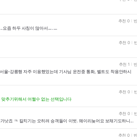
추천 0
반
.요즘 하두 사칭이 많아서ㅡ.ㅡ
추천 0
반
추천 1
반
동서울-강릉행 자주 이용했었는데 기사님 운전중 통화, 벨트도 착용안하시
추천 0
반
 맞추기위해서 어쩔수 없는 선택입니다
추천 0
반
낫죠 ㅋ 칼치기는 오히려 승객들이 이벗. 왜이리늦어요 보채기도하니...
추천 0
반