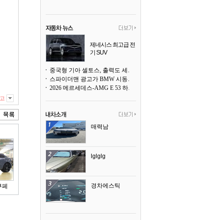
제네시스 최고급 전
기 SUV
곧 베일을 벗는다
중국형 기아 셀토스, 출력도 세지고 27인치 초대형 디스플레이까지
스파이더맨 광고가 BMW 시동화면을 점령하다, 오너들은 불만
2026 메르세데스-AMG E 53 하이브리드 왜건 시승기
고
매력남
lglglg
경차에스틱
쿠페