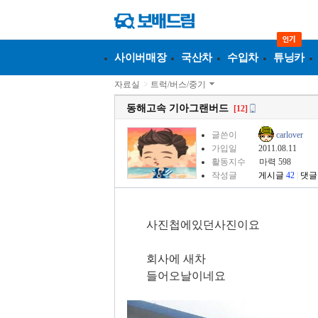
사이버매장
국산차
수입차
튜닝카
자료실
>
트럭/버스/중기
동해고속 기아그랜버드
[12]
글쓴이
carlover
가입일
2011.08.11
활동지수
마력 598
작성글
게시글
42
|
댓글
사진첩에있던사진이요
회사에 새차
들어오날이네요