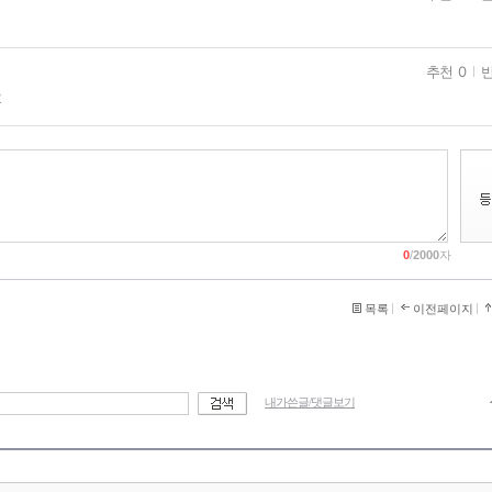
추천 0
반
2
0
/
2000
자
목록
이전페이지
내가쓴글/댓글보기