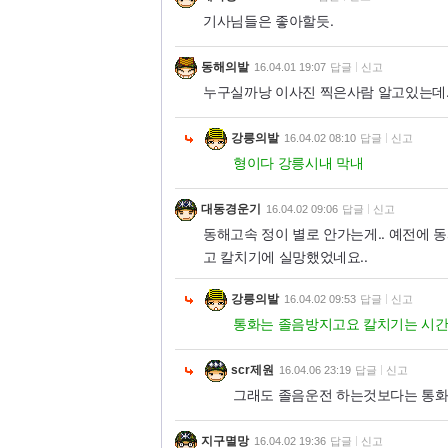
기사님들은 좋아할듯.
동해의발
16.04.01 19:07
답글
신고
누구실까낭 이사진 찍은사람 알고있는데..
강릉의발
16.04.02 08:10
답글
신고
형이다 강릉시내 막내
대동경운기
16.04.02 09:06
답글
신고
동해고속 정이 별로 안가는게.. 예전에 
고 칼치기에 실망했었네요..
강릉의발
16.04.02 09:53
답글
신고
통화는 졸음방지고요 칼치기는 시간
scr제원
16.04.06 23:19
답글
신고
그래도 졸음운전 하는것보다는 통화가
지구멸망
16.04.02 19:36
답글
신고