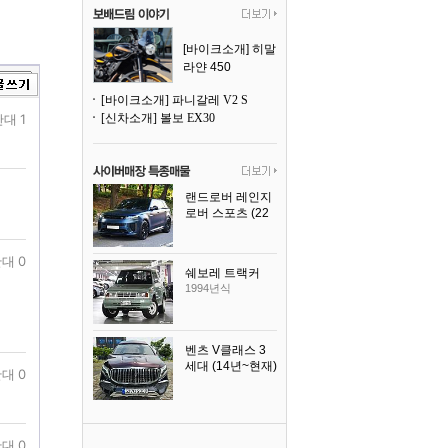
[바이크소개] 히말
라얀 450
[바이크소개] 파니갈레 V2 S
대 1
[신차소개] 볼보 EX30
랜드로버 레인지
로버 스포츠 (22
년~현재)
2025년식
대 0
쉐보레 트랙커
1994년식
벤츠 V클래스 3
세대 (14년~현재)
대 0
2023년식
대 0