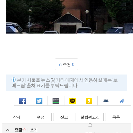
추천
0
본 게시물을 뉴스 및 기타 매체에서 인용하실 때는 '보
배드림' 출처 표기를 부탁드립니다
페북
트윗
밴드
카톡
카스
복사
스크랩
삭제
수정
신고
불법광고신
목록
고
댓글
0
쓰기