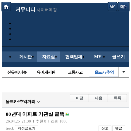
커뮤니티
사이버매장
게시판
자료실
협력업체
MY
글쓰기
신유머/이슈
유머게시판
교통사고
올드카/추억
국산차
수입차
내차사진
직찍/특종
자동차사진
후방주의방
레이싱모델
자유사진
이전
다음
목록
올드카/추억거리
군사/무기
트럭/버스
항공/해운/철도
오토바이
80년대 아파트 기관실 굴뚝
장착시공사진
26.04.25 21:30
추천 0
조회 1880
truck
작성글보기
신고
댓글