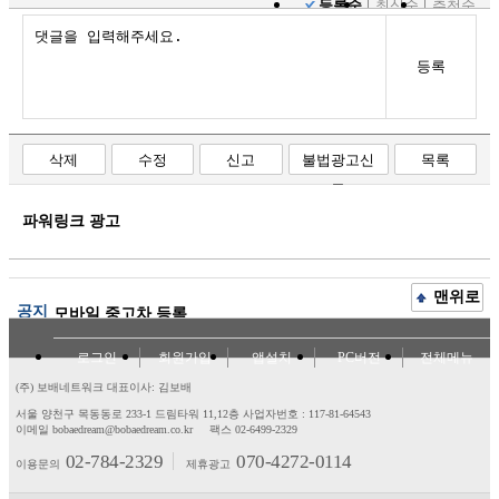
등록순
최신순
추천순
등록
삭제
수정
신고
불법광고신
목록
고
파워링크 광고
맨위로
공지
모바일 중고차 등록
로그인
회원가입
앱설치
PC버전
전체메뉴
(주) 보배네트워크 대표이사: 김보배
서울 양천구 목동동로 233-1 드림타워 11,12층
사업자번호 : 117-81-64543
이메일 bobaedream@bobaedream.co.kr
팩스 02-6499-2329
02-784-2329
070-4272-0114
이용문의
제휴광고