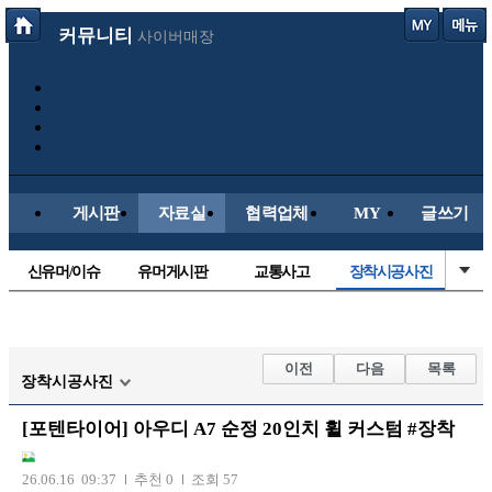
커뮤니티
사이버매장
게시판
자료실
협력업체
MY
글쓰기
신유머/이슈
유머게시판
교통사고
장착시공사진
국산차
수입차
내차사진
직찍/특종
자동차사진
후방주의방
레이싱모델
자유사진
이전
다음
목록
장착시공사진
군사/무기
트럭/버스
항공/해운/철도
올드카/추억
[포텐타이어] 아우디 A7 순정 20인치 휠 커스텀 #장착
오토바이
26.06.16 09:37
추천 0
조회 57