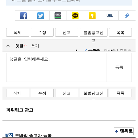
페북
트윗
밴드
카톡
카스
복사
스크랩
삭제
수정
신고
불법광고신
목록
고
댓글
0
쓰기
등록순
최신순
추천순
등록
삭제
수정
신고
불법광고신
목록
고
파워링크 광고
맨위로
공지
모바일 중고차 등록