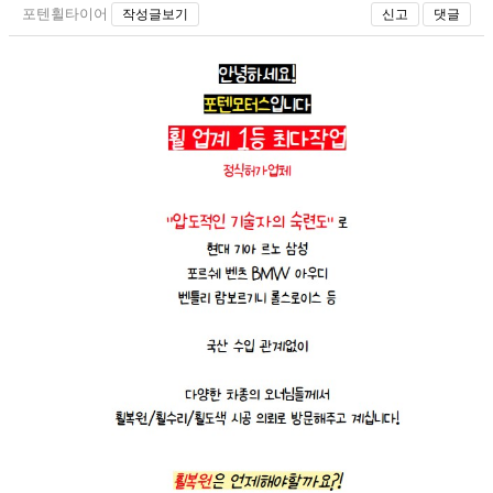
포텐휠타이어
작성글보기
신고
댓글