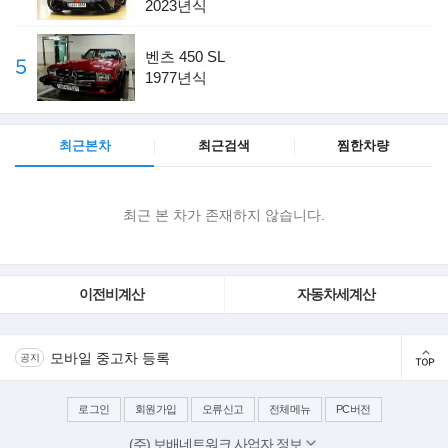
2023년식
벤츠 450 SL
1977년식
최근본차
최근검색
찜한차량
최근 본 차가 존재하지 않습니다.
이전비계산
자동차세계산
모바일 중고차 등록
공지
로그인
회원가입
오류신고
전체메뉴
PC버전
(주) 보배네트워크 사업자 정보