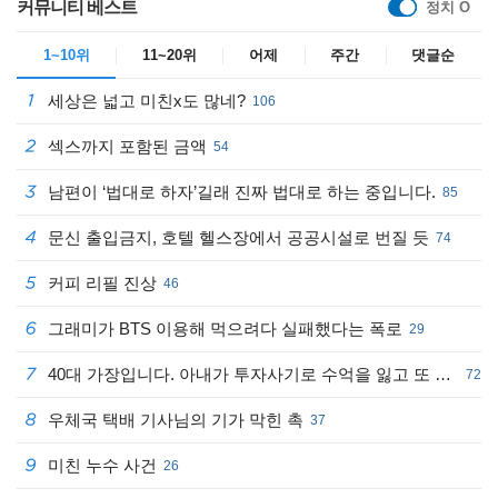
커뮤니티 베스트
정치 O
벤츠 450 SL
르노코리아 마스터 2.3 디젤 캠핑카
소장가치 UP,리스토어 클래식 벤츠
수동미션+멀티시트+인산철540A
1~10위
11~20위
어제
주간
댓글순
세상은 넓고 미친x도 많네?
106
섹스까지 포함된 금액
54
남편이 ‘법대로 하자’길래 진짜 법대로 하는 중입니다.
85
닛산 GT-R 3.8 R35
닛산 스카이라인 GTR
문신 출입금지, 호텔 헬스장에서 공공시설로 번질 듯
수작업조립 V6터보엔진,우핸들 쿠페
ATTESA E-TS AWD 시스템,R33 GTR
74
커피 리필 진상
46
그래미가 BTS 이용해 먹으려다 실패했다는 폭로
29
40대 가장입니다. 아내가 투자사기로 수억을 잃고 또 몰래 3,800만원을 대출받았습니다
72
우체국 택배 기사님의 기가 막힌 촉
37
현대 더 뉴 그랜저 하이브리드 1.6
기아 레이 1.0 프레스티지
화사한 화이트시트 준대형 HEV 세단
THULE박스+TE37휠+어닝 튜닝카
미친 누수 사건
26