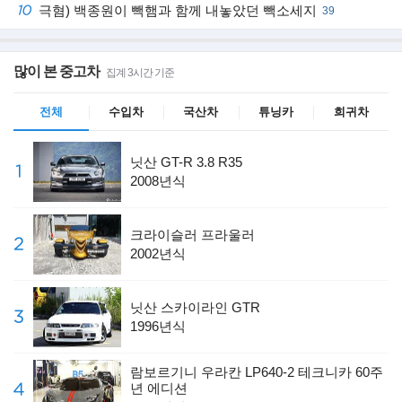
극혐) 백종원이 빽햄과 함께 내놓았던 빽소세지
39
많이 본 중고차
집계 3시간 기준
람보르기니 우라칸 LP640-2 테크니카
크라이슬러 프라울러
전체
수입차
국산차
튜닝카
희귀차
전세계 60대 한정판,60주년 에디션
한정판 트레일러 포함, 극희소 모델
닛산 GT-R 3.8 R35
2008년식
크라이슬러 프라울러
2002년식
닛산 스카이라인 GTR
1996년식
람보르기니 우라칸 LP640-2 테크니카 60주
년 에디션