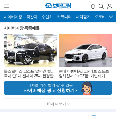
사이버매장
국산차
수입차
커뮤니티
내차팔기
오토바이
사이버매장 특종매물
롤스로이스 고스트 알파인 컬렉션
현대 아반떼AD 1.6 터보 스포츠
국내 단1대,전세계 35대 한정판!!
일체형서스+OZ휠+가변배기 튜닝
내차를 가장 빨리 팔 수 있는
사이버매장 광고 신청하기
10대 더보기