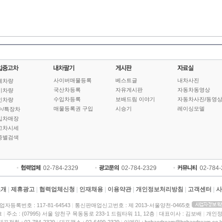
사이버매물등록
베스트글
내차사진
체차량
국산차등록
자유게시판
자동차동영상
기차량
수입차등록
보배드림 이야기
자동차사진/동영
인차량
매물등록권 구입
시승기
레이싱모델
수/특장차
입차매장
고차시세
종별검색
02-784-2329
02-784-2329
02-784
소개
|
제휴광고
|
협력업체신청
|
인재채용
|
이용약관
|
개인정보처리방침
|
고객센터
|
사
업자등록번호 : 117-81-64543
|
통신판매업신고번호 : 제 2013-서울양천-0465호
크
|
주소 : (07995) 서울 양천구 목동동로 233-1 드림타워 11, 12층
|
대표이사 : 김보배
|
개인정