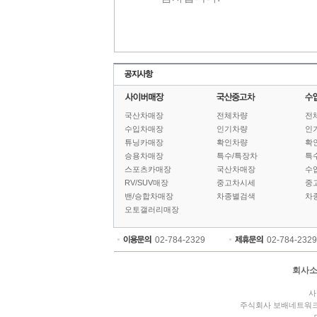
국산차매장
전체차량
전
수입차매장
인기차량
인
튜닝카매장
확인차량
확
승용차매장
특수/특장차
특
스포츠카매장
국산차매장
수
RV/SUV매장
중고차시세
중
밴/승합차매장
차종별검색
차
오토갤러리매장
02-784-2329
02-784-2329
회사
사
주식회사 보배네트워