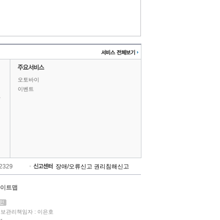
오토바이
이벤트
상
-2329
장애/오류신고
권리침해신고
이트맵
보관리책임자 : 이은호