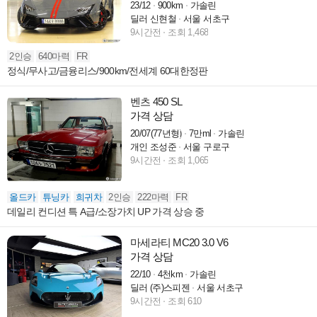
23/12
900km
가솔린
딜러 신현철
서울 서초구
9시간전
조회 1,468
2인승
640마력
FR
정식/무사고/금융리스/900km/전세계 60대한정판
벤츠 450 SL
가격 상담
20/07(77년형)
7만ml
가솔린
개인 조성준
서울 구로구
9시간전
조회 1,065
올드카
튜닝카
희귀차
2인승
222마력
FR
데일리 컨디션 특 A급/소장가치 UP 가격 상승 중
마세라티 MC20 3.0 V6
가격 상담
22/10
4천km
가솔린
딜러 (주)스피젠
서울 서초구
9시간전
조회 610