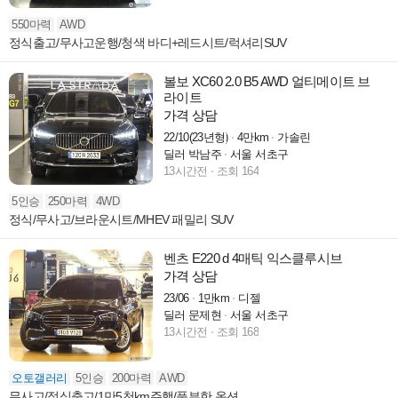
550마력
AWD
정식출고/무사고운행/청색 바디+레드시트/럭셔리SUV
볼보 XC60 2.0 B5 AWD 얼티메이트 브
라이트
가격 상담
22/10(23년형)
4만km
가솔린
딜러 박남주
서울 서초구
13시간전
조회 164
5인승
250마력
4WD
정식/무사고/브라운시트/MHEV 패밀리 SUV
벤츠 E220 d 4매틱 익스클루시브
가격 상담
23/06
1만km
디젤
딜러 문제현
서울 서초구
13시간전
조회 168
오토갤러리
5인승
200마력
AWD
무사고/정식출고/1만5천km주행/풍부한 옵션