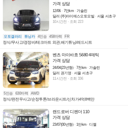
가격 상담
12/06
7만km
가솔린
딜러 (주)아이에스오토모빌
서울 서초구
10시간전
조회 223
오토갤러리
튜닝카
4인승
458마력
FR
정식/무사고/경정비/테크아트 외관,배기튜닝/레드시트
벤츠 마이바흐 S680 4매틱
가격 상담
24/04(23년형)
7천km
가솔린
딜러 권기영
서울 서초구
11시간전
조회 336
5인승
630마력
AWD
정식/완전무사고/순정투톤/브라운시트/신차가4억8백만
랜드로버 디펜더 110
가격 상담
23/07(00년형)
1만km
디젤