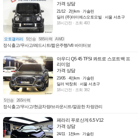
가격 상담
21/12
2만km
가솔린
딜러 (주)아이에스오토모빌
서울 서초구
18시간전
조회 493
오토갤러리
5인승
585마력
AWD
정식출고/무사고/레드시트/짧은주행/V8 바이터보
아우디 Q5 45 TFSI 콰트로 스포트백 프
리미엄
가격 상담
23/05
4만km
가솔린
딜러 박창희
서울 서초구
18시간전
조회 382
5인승
265마력
정식출고/무사고/현금차량/브라운시트/깔끔한 차량관리
페라리 푸로산게 6.5 V12
가격 상담
24/11
1천km
가솔린