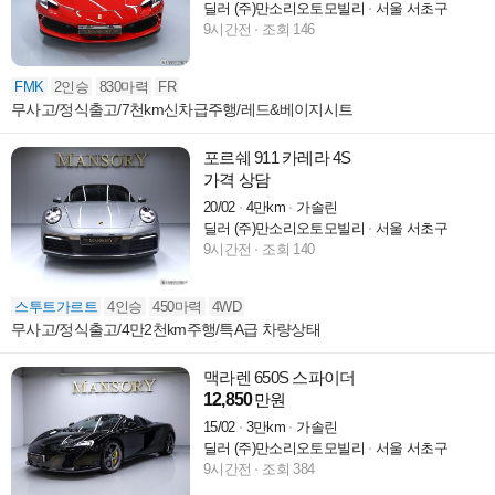
딜러 (주)만소리오토모빌리
서울 서초구
9시간전
조회 146
FMK
2인승
830마력
FR
무사고/정식출고/7천km신차급주행/레드&베이지시트
포르쉐 911 카레라 4S
가격 상담
20/02
4만km
가솔린
딜러 (주)만소리오토모빌리
서울 서초구
9시간전
조회 140
스투트가르트
4인승
450마력
4WD
무사고/정식출고/4만2천km주행/특A급 차량상태
맥라렌 650S 스파이더
12,850
만원
15/02
3만km
가솔린
딜러 (주)만소리오토모빌리
서울 서초구
9시간전
조회 384