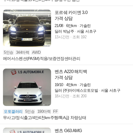
포르쉐 카이엔 3.0
가격 상담
21/08
6만km
가솔린
딜러 박남주
서울 서초구
13시간전
조회 192
5인승
344마력
AWD
에어서스펜션(PASM)적용/보증연장센터관리
벤츠 A220 해치백
가격 상담
19/10
4만km
가솔린
딜러 (주)아이에스오토모빌
서울 서초구
18시간전
조회 209
오토갤러리
5인승
190마력
FF
무사고/정식출고/4만4천km주행/특A급 차량상태
벤츠 G63 AMG