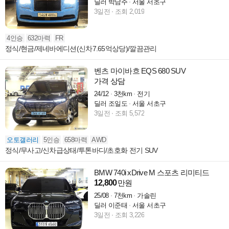
딜러 박남주
서울 서초구
3일전
조회 2,019
4인승
632마력
FR
정식/현금/제네바에디션(신차7.65억상당)/깔끔관리
벤츠 마이바흐 EQS 680 SUV
가격 상담
24/12
3천km
전기
딜러 조일도
서울 서초구
3일전
조회 5,572
오토갤러리
5인승
658마력
AWD
정식/무사고/신차급상태/투톤바디/초호화 전기 SUV
BMW 740i xDrive M 스포츠 리미티드
12,800
만원
25/08
7천km
가솔린
딜러 이준태
서울 서초구
3일전
조회 3,226