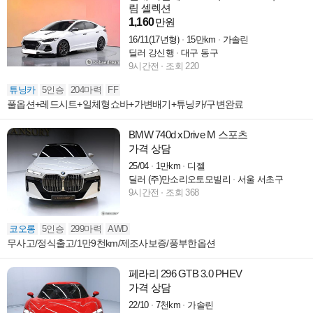
림 셀렉션
1,160
만원
16/11(17년형)
15만km
가솔린
딜러 강신행
대구 동구
9시간전
조회 220
튜닝카
5인승
204마력
FF
풀옵션+레드시트+일체형쇼바+가변배기+튜닝카/구변완료
BMW 740d xDrive M 스포츠
가격 상담
25/04
1만km
디젤
딜러 (주)만소리오토모빌리
서울 서초구
9시간전
조회 368
코오롱
5인승
299마력
AWD
무사고/정식출고/1만9천km/제조사보증/풍부한옵션
페라리 296 GTB 3.0 PHEV
가격 상담
22/10
7천km
가솔린