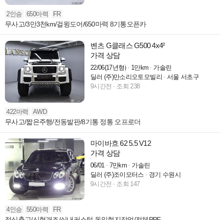
2인승
650마력
FR
무사고/3만3천km/걸윙도어/650마력 8기통오픈카
벤츠 G클래스 G500 4x4²
가격 상담
22/06(17년형)
1만km
가솔린
딜러 (주)만소리오토모빌리
서울 서초구
9시간전
조회 238
422마력
AWD
무사고/짧은주행/전동발판/8기통 정통 오프로더
마이바흐 62 5.5 V12
가격 상담
06/01
7만km
가솔린
딜러 (주)조이모터스
경기 수원시
9시간전
조회 147
4인승
550마력
FR
정식출고/신형개조/실내커스텀 독일현지작업/전체PPF