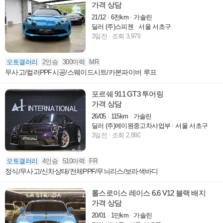
가격 상담
21/12
6천km
가솔린
딜러 (주)스피젠
서울 서초구
3일전
조회 3,979
오토갤러리
2인승
300마력
MR
무사고/컬러PPF시공/스웨이드시트/카본파이버 루프
포르쉐 911 GT3 투어링
가격 상담
26/05
115km
가솔린
딜러 (주)에이원중고차사업부
서울 서초구
3일전
조회 2,880
오토갤러리
4인승
510마력
FR
정식/무사고/신차상태/전체PPF/무늬리스/보라색바디
롤스로이스 레이스 6.6 V12 블랙 배지
가격 상담
20/01
1만km
가솔린