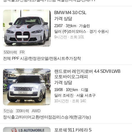
BMW M4 3.0 CSL
가격 상담
23/07
3천km
가솔린
딜러 (주)조이모터스
경기 수원시
9시간전
조회 101
550마력
FR
전체 PPF 시공/한정판모델/전동시트추가장착
랜드로버 레인지로버 4.4 SDV8 LWB
오토바이오그래피
가격 상담
19/08
10만km
디젤
딜러 조세진
서울 서초구
10시간전
조회 140
5인승
339마력
AWD
정식출고/타이어교환/센터점검/리스승계(현금가능)
포르쉐 911 카레라 S