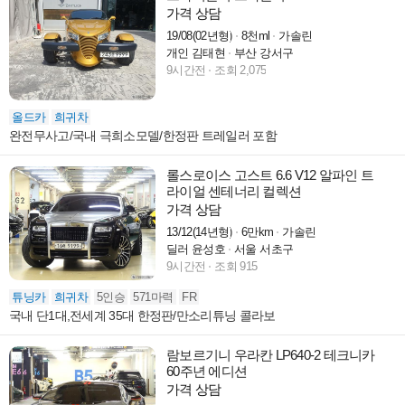
가격 상담
19/08(02년형)
8천ml
가솔린
개인 김태현
부산 강서구
9시간전
조회 2,075
올드카
희귀차
완전무사고/국내 극희소모델/한정판 트레일러 포함
롤스로이스 고스트 6.6 V12 알파인 트
라이얼 센테너리 컬렉션
가격 상담
13/12(14년형)
6만km
가솔린
딜러 윤성호
서울 서초구
9시간전
조회 915
튜닝카
희귀차
5인승
571마력
FR
국내 단1대,전세계 35대 한정판/만소리튜닝 콜라보
람보르기니 우라칸 LP640-2 테크니카
60주년 에디션
가격 상담