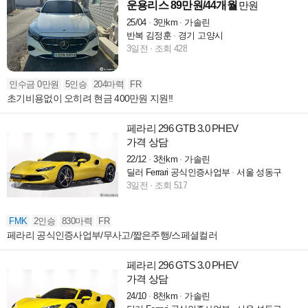
운용리스 89만원/44개월
만원
25/04
3만km
가솔린
반복 김정훈
경기 고양시
3일전
조회 428
인수금 0만원
5인승
204마력
FR
초기비용없이 오히려 현금 400만원 지원!!
페라리 296 GTB 3.0 PHEV
가격 상담
22/12
3천km
가솔린
딜러 Ferrari 공식인증사업부
서울 성동구
3일전
조회 517
FMK
2인승
830마력
FR
페라리 공식인증사업부/무사고/짧은주행/스페셜컬러
페라리 296 GTS 3.0 PHEV
가격 상담
24/10
8천km
가솔린