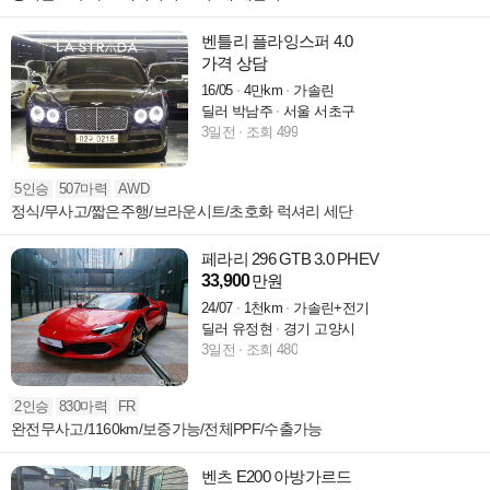
벤틀리 플라잉스퍼 4.0
가격 상담
16/05
4만km
가솔린
딜러 박남주
서울 서초구
3일전
조회 499
5인승
507마력
AWD
정식/무사고/짧은주행/브라운시트/초호화 럭셔리 세단
페라리 296 GTB 3.0 PHEV
33,900
만원
24/07
1천km
가솔린+전기
딜러 유정현
경기 고양시
3일전
조회 480
2인승
830마력
FR
완전무사고/1160km/보증가능/전체PPF/수출가능
벤츠 E200 아방가르드