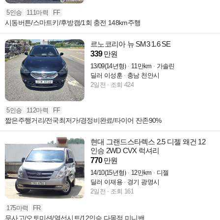
5인승
111마력
FF
시동버튼/스마트키/후방캠/1회 충전 148km주행
르노코리아 뉴 SM3 1.6 SE
339
만원
13/09(14년형)
11만km
가솔린
딜러 이성훈
충남 천안시
2일전
조회 424
5인승
112마력
FF
짧은주행거리/전국최저가/경정비완료/타이어 잔존90%
현대 그랜드스타렉스 2.5 디젤 왜건 12
인승 2WD CVX 럭셔리
770
만원
14/10(15년형)
12만km
디젤
딜러 이재용
경기 광명시
2일전
조회 161
175마력
FR
무사고/오토미션/열선시트/12인승 다목적 미니밴