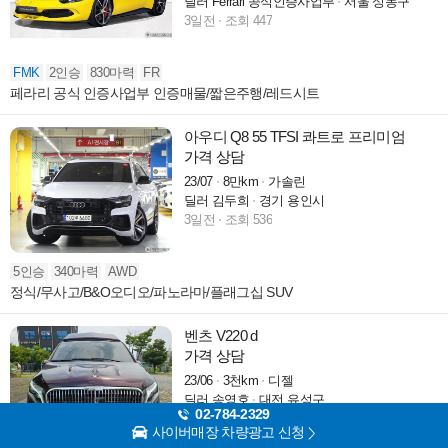
딜러 Ferrari 공식인증사업부
서울 성동구
3일전
조회 447
FMK
2인승
830마력
FR
페라리 공식 인증사업부 인증매물/짧은주행/레드시트
아우디 Q8 55 TFSI 콰트로 프리미엄
가격 상담
23/07
8만km
가솔린
딜러 김두희
경기 용인시
3일전
조회 536
5인승
340마력
AWD
정식/무사고/B&O오디오/파노라마/플래그십 SUV
벤츠 V220 d
가격 상담
23/06
3천km
디젤
딜러 송영호
대전 유성구
02-784-2329
4일전
조회 5,114
사이버매장 차량광고 신청