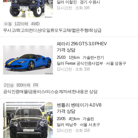
딜러 이철민
경기 수원시
11시간전
조회 195
수동
122마력
4WD
무사고/최고의컨디션/오일류모두교체/짧은주행/최상급
페라리 296 GTS 3.0 PHEV
가격 상담
25/03
1천km
가솔린+전기
딜러 Ferrari 공식인증사업부
서울 성동구
12시간전
조회 338
2인승
830마력
FR
공식인증매물/금융리스/리스승계/자세한내용은 상담
벤틀리 벤테이가 4.0 V8
가격 상담
20/05
4만km
가솔린
딜러 박남주
서울 서초구
13시간전
조회 158