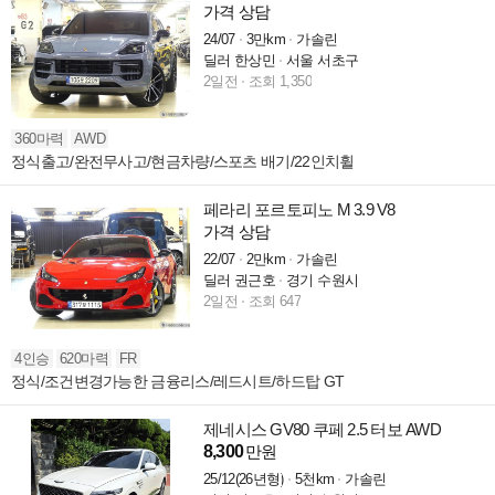
가격 상담
24/07
3만km
가솔린
딜러 한상민
서울 서초구
2일전
조회 1,350
360마력
AWD
정식출고/완전무사고/현금차량/스포츠 배기/22인치휠
페라리 포르토피노 M 3.9 V8
가격 상담
22/07
2만km
가솔린
딜러 권근호
경기 수원시
2일전
조회 647
4인승
620마력
FR
정식/조건변경가능한 금융리스/레드시트/하드탑 GT
제네시스 GV80 쿠페 2.5 터보 AWD
8,300
만원
25/12(26년형)
5천km
가솔린