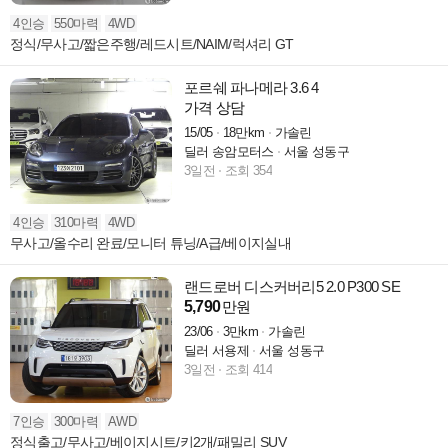
4인승
550마력
4WD
정식/무사고/짧은주행/레드시트/NAIM/럭셔리 GT
포르쉐 파나메라 3.6 4
가격 상담
15/05
18만km
가솔린
딜러 송암모터스
서울 성동구
3일전
조회 354
4인승
310마력
4WD
무사고/올수리 완료/모니터 튜닝/A급/베이지실내
랜드로버 디스커버리5 2.0 P300 SE
5,790
만원
23/06
3만km
가솔린
딜러 서용제
서울 성동구
3일전
조회 414
7인승
300마력
AWD
정식출고/무사고/베이지시트/키2개/패밀리 SUV