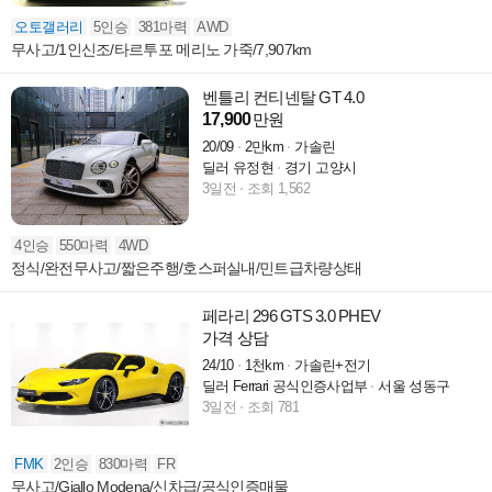
오토갤러리
5인승
381마력
AWD
무사고/1인신조/타르투포 메리노 가죽/7,907km
벤틀리 컨티넨탈 GT 4.0
17,900
만원
20/09
2만km
가솔린
딜러 유정현
경기 고양시
3일전
조회 1,562
4인승
550마력
4WD
정식/완전무사고/짧은주행/호스퍼실내/민트급차량상태
페라리 296 GTS 3.0 PHEV
가격 상담
24/10
1천km
가솔린+전기
딜러 Ferrari 공식인증사업부
서울 성동구
3일전
조회 781
FMK
2인승
830마력
FR
무사고/Giallo Modena/신차급/공식인증매물