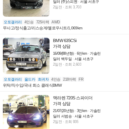
딜러 (주)스피젠
서울 서초구
2일전
조회 3,703
오토갤러리
4인승
725마력
AWD
무사고/정식출고/리스승계/옐로우시트/1,069km
BMW 635CSi
가격 상담
16/09(88년형)
6만km
가솔린
딜러 백두일
서울 서초구
2일전
조회 2,603
오토갤러리
올드카
희귀차
4인승
218마력
FR
위탁/직수입/국내 희소 클래식BMW
맥라렌 720S 스파이더
가격 상담
21/07(20년형)
3만km
가솔린
딜러 서범승
서울 서초구
2일전
조회 935