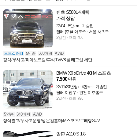
벤츠 S580L 4매틱
가격 상담
22/04
5만km
가솔린
딜러 (주)비아로쏘
서울 서초구
2일전
조회 480
오토갤러리
5인승
503마력
AWD
정식/무사고/피아노트림/후석TV/V8 플래그십 세단
BMW X6 xDrive 40i M 스포츠
7,500
만원
22/11(23년형)
4만km
가솔린
딜러 이진우
인천 미추홀구
2일전
조회 798
5인승
340마력
AWD
정식출고/무사고운행/냉온컵홀더/M스포츠/쿠페형SUV
알핀 A110 S 1.8