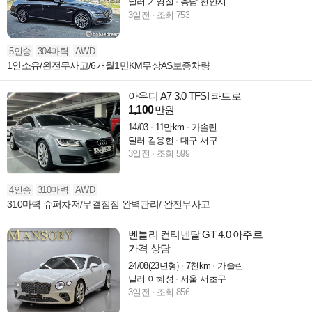
딜러 기영철
충남 천안시
3일전
조회 753
5인승
304마력
AWD
1인소유/완전무사고/6개월1만KM무상AS보증차량
아우디 A7 3.0 TFSI 콰트로
1,100
만원
14/03
11만km
가솔린
딜러 김용현
대구 서구
3일전
조회 599
4인승
310마력
AWD
310마력 슈퍼차저/무결점점 완벽관리/ 완전무사고
벤틀리 컨티넨탈 GT 4.0 아주르
가격 상담
24/08(23년형)
7천km
가솔린
딜러 이혜성
서울 서초구
3일전
조회 856