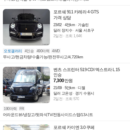
포르쉐 911 카레라 4 GTS
가격 상담
23/02
4천km
가솔린
딜러 장지수
서울 서초구
2일전
조회 1,646
오토갤러리
4인승
490마력
4WD
무사고/현금차량/수출가능/완전무사고/4,720km
벤츠 스프린터 519 CDI 엑스트라 L 15
인승
7,300
만원
21/09
5만km
디젤
딜러 고온성
경기 수원시
2일전
조회 570
190마력
FR
어라운드뷰/냉장고/뒷좌석TV/전동사이드스탭/13시트
포르쉐 카이엔 3.0 쿠페