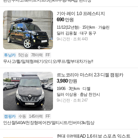
완전무사고/화이트시트/3만km주행/특A급 관리상
기아 레이 1.0 프레스티지
690
만원
11/12(12년형)
15만km
가솔린
딜러 김용철
대구 동구
9시간전
조회 443
튜닝카
5인승
78마력
FF
무사고/휠/일체형/배기/오디오/루프/할부대차가능!!
르노코리아 마스터 2.3 디젤 캠핑카
3,980
만원
19/06
3만km
디젤
딜러 이상용
충남 천안시
9시간전
조회 247
캠핑카
수동
145마력
FF
인산철540A/천장형에어컨/멀티시트/인버터3k/침상
현대 아반떼AD 1.6 터보 스포츠 익스트