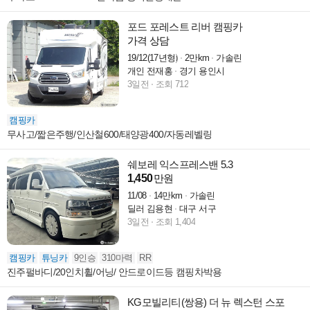
포드 포레스트 리버 캠핑카
가격 상담
19/12(17년형)
2만km
가솔린
개인 전재홍
경기 용인시
3일전
조회 712
캠핑카
무사고/짧은주행/인산철600/태양광400/자동레벨링
쉐보레 익스프레스밴 5.3
1,450
만원
11/08
14만km
가솔린
딜러 김용현
대구 서구
3일전
조회 1,404
캠핑카
튜닝카
9인승
310마력
RR
진주펄바디/20인치휠/어닝/ 안드로이드등 캠핑차박용
KG모빌리티(쌍용) 더 뉴 렉스턴 스포