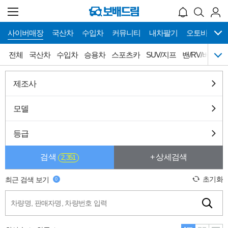
사이버매장
국산차
수입차
커뮤니티
내차팔기
오토바이
메
사이버매장 바로가기
전체
국산차
수입차
승용차
스포츠카
SUV/지프
밴/RV/버스
뉴
네
이
게
전체
국산차
수입차
승용차
제조사
이
션
스포츠카
SUV/지프
밴/RV/버스
픽업/트럭
모델
캠핑카
튜닝카
올드카
슈퍼카
등급
희귀차
오토갤러리
검색
+ 상세검색
2,351
초기화
최근 검색 보기
0