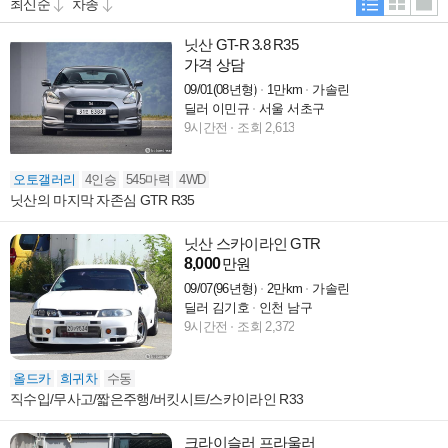
닛산 GT-R 3.8 R35
가격 상담
09/01(08년형)
1만km
가솔린
딜러 이민규
서울 서초구
9시간전
조회 2,613
오토갤러리
4인승
545마력
4WD
닛산의 마지막 자존심 GTR R35
닛산 스카이라인 GTR
8,000
만원
09/07(96년형)
2만km
가솔린
딜러 김기호
인천 남구
9시간전
조회 2,372
올드카
희귀차
수동
직수입/무사고/짧은주행/버킷시트/스카이라인 R33
크라이슬러 프라울러