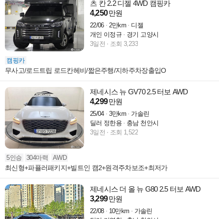
츠 칸 2.2 디젤 4WD 캠핑카
4,250
만원
22/06
2만km
디젤
개인 이정규
경기 고양시
3일전
조회 3,233
캠핑카
무사고/로드트립 로드칸헤비/짧은주행/지하주차장출입O
제네시스 뉴 GV70 2.5 터보 AWD
4,299
만원
25/04
3만km
가솔린
딜러 정한용
충남 천안시
3일전
조회 1,522
5인승
304마력
AWD
최신형+파퓰러패키지+빌트인 캠2+원격주차보조+최저가
제네시스 더 올 뉴 G80 2.5 터보 AWD
3,299
만원
22/08
10만km
가솔린