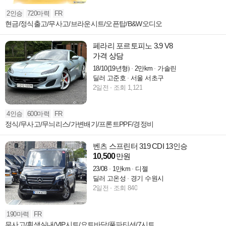
2인승
720마력
FR
현금/정식출고/무사고/브라운시트/오픈탑/B&W오디오
페라리 포르토피노 3.9 V8
가격 상담
18/10(19년형)
2만km
가솔린
딜러 고준호
서울 서초구
2일전
조회 1,121
4인승
600마력
FR
정식/무사고/무늬리스/가변배기/프론트PPF/경정비
벤츠 스프린터 319 CDI 13인승
10,500
만원
23/08
1만km
디젤
딜러 고온성
경기 수원시
2일전
조회 840
190마력
FR
무사고/흰색실내/VIP시트/요트바닥/풀파티션/7시트