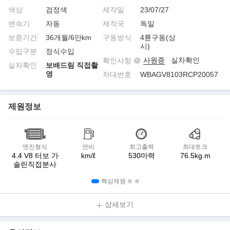
색상
검정색
제작일
23/07/27
변속기
자동
제작국
독일
보증기간
36개월/6만km
구동방식
4륜구동(상
시)
수입구분
정식수입
사원증
실차확인
확인사항
실차확인
보배드림 직접촬
영
차대번호
WBAGV8103RCP20057
제원정보
엔진형식
연비
최고출력
최대토크
4.4 V8 터보 가
km/ℓ
530마력
76.5kg.m
솔린직접분사
핵심제원
상세보기