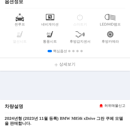
옵션정보
썬루프
네비게이션
스마트키
LED/HID램프
열선시트
통풍시트
후방감지센서
후방카메라
핵심옵션
상세보기
차량설명
허위매물신고
2024년형 (2023년 11월 등록)
모델
BMW M850i xDrive 그란 쿠페
을 판매합니다.