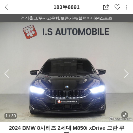
183두8891
정식출고/무사고운행/보증가능/블랙바디/M스포츠
1
/
30
2024 BMW 8시리즈 2세대 M850i xDrive 그란 쿠