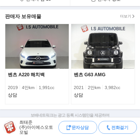
다.
판매자 보유매물
더보기
벤츠 A220 해치백
벤츠 G63 AMG
2019
4만km
1,991cc
2021
2만km
3,982cc
상담
상담
신차에는 새로운 키드니 그릴이 장착된다. 프레임 안쪽에 U자형 바
보배네트워크는 광고 등록 시스템만을 제공하며
(bar)가 배치되어 있고, 아이코닉 글로우가
판매자가 직접 등록한 내용에 대한 모든 책임은 판매자에게 있습니다.
최태준
적용돼 그릴 내부 상단에서 하단으로 마치 폭포수가 쏟아지는 듯한
(주)아이에스오토
문자상담
전화걸기
차량 구매 시 차량등록증, 성능점검기록부, 실제 차량 상태,
조명 효과를 낸다. 여기에 M 전용으로
모빌
차대번호 조회로 직접 정보를 확인하세요.
설계된 사이드 미러, 라디에이터 그릴에 부착된 M 배지, 20인치 M
차대번호는 등록증과 성능지에 나와있으며