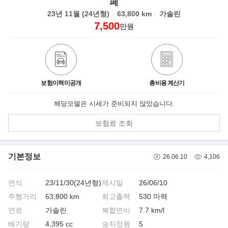
페
23년 11월 (24년형)
63,800 km
가솔린
7,500
만원
보험이력미공개
총비용 계산기
해당모델은 시세가 준비되지 않았습니다.
보험료 조회
기본정보
26.06.10
4,106
연식
23/11/30(24년형)
제시일
26/06/10
주행거리
63,800 km
최고출력
530 마력
연료
가솔린
복합연비
7.7 km/l
배기량
4,395 cc
승차정원
5