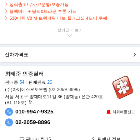
》정식출고/무사고운행/보증가능
》블랙바디 + 블랙&브라운 투톤 시트
》
530마력 V8 M 트윈파워 터보 플래그십 4도어 쿠페
설명글
▶본 차량상태..
- 정식출고
- 보증가능
- 무사고운행
신차가격표
- 63,800km 실주행
- 블랙바디+브라운시트
- 깔끔하게 관리된 실내/외
최태준 인증딜러
- Bowers & Wilkins 사운드 시스템
54
20
판매중
판매완료
- 530마력 4.4L V8 M 트윈파워 터보
(주)아이에스오토모빌
(02-2059-8896)
서울 서초구 양재대로11길 36 (양재동) 은관 420호
▶BMW, 럭셔리·성능 다 잡은 뉴 M850 쿠페·그란쿠페 출시
(B1-118호)
BMW 코리아가 고성능 럭셔리 스포츠카인 뉴 M850i 쿠페 및 4도어
010-9947-9325
허위매물신고
그란 쿠페를 공식 출시했다. 뉴 M850i
xDrive 쿠페 및 그란 쿠페는 BMW 그룹의 노하우가 집약된 플래그
02-2059-8896
십 럭셔리 스포츠카 뉴 8시리즈의 고성능
모델로 M 퍼포먼스의 다이내믹한 주행 성능이 더해진 것이 특징이
판매자 찜
15
판매자 정보