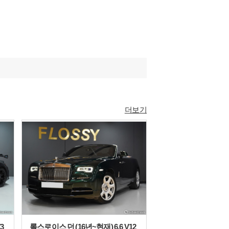
더보기
3
롤스로이스 던 (16년~현재) 6.6 V12