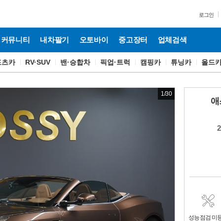
로그인
커뮤니티
내차팔기
오토바이
중고장터
업체검색
포츠카
RV·SUV
밴·승합차
픽업·트럭
캠핑카
튜닝카
올드
1
/
30
애
성능점검 미