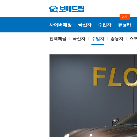
사이버매장
국산차
수입차
튜닝카
전체매물
국산차
수입차
승용차
스
사
이
버
매
장