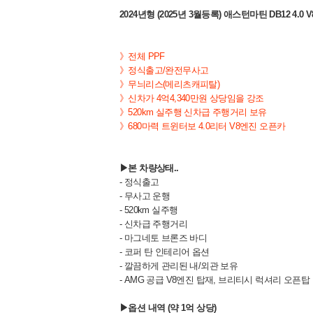
2024년형 (2025년 3월등록) 애스턴마틴 DB12 4.
》
전체 PPF
》
정식출고/완전무사고
》
무늬리스(메리츠캐피탈)
》신차가 4억4,340만원 상당임을 강조
》520km 실주행 신차급 주행거리 보유
》
680마력 트윈터보 4.0리터 V8엔진 오픈카
▶본 차량상태..
- 정식출고
- 무사고 운행
- 520km 실주행
- 신차급 주행거리
- 마그네토 브론즈 바디
- 코퍼 탄 인테리어 옵션
- 깔끔하게 관리된 내/외관 보유
- AMG 공급 V8엔진 탑재, 브리티시 럭셔리 오픈탑
▶옵션 내역 (약 1억 상당)