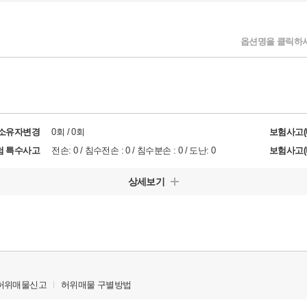
옵션명을 클릭하시
/소유자변경
0회 / 0회
보험사고(
험 특수사고
전손: 0 / 침수전손 : 0 / 침수분손 : 0 / 도난: 0
보험사고(
상세보기
허위매물신고
허위매물 구별방법