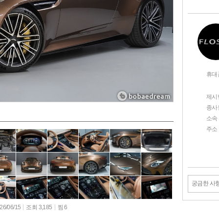
휴대
제시
종사
소속
주소
궁금한 사
6/06/15
조회 3,185
찜 6