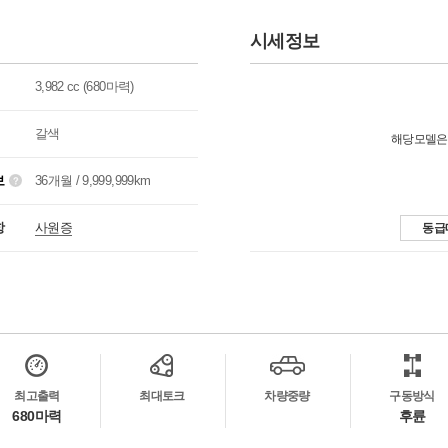
시세정보
3,982 cc (680마력)
갈색
해당모델은
보
36개월 / 9,999,999km
항
사원증
동급
최고출력
최대토크
차량중량
구동방식
680마력
후륜