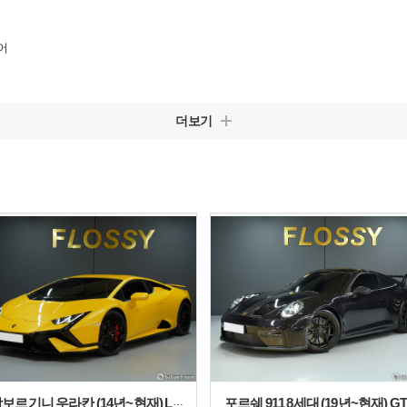
어
더보기
람보르기니 우라칸 (14년~현재) LP640-2 테크니카
포르쉐 911 8세대 (19년~현재) GT