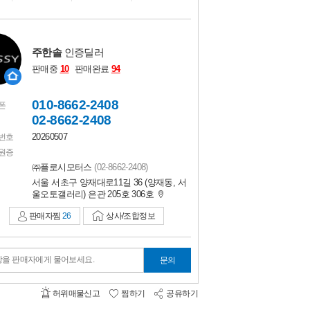
비교하기
0
주한솔
인증딜러
판매중
10
판매완료
94
010-8662-2408
폰
02-8662-2408
20260507
번호
원증
㈜플로시모터스
(02-8662-2408)
서울 서초구 양재대로11길 36 (양재동, 서
울오토갤러리) 은관 205호 306호
판매자찜
26
상사/조합정보
항을 판매자에게 물어보세요.
문의
허위매물신고
찜하기
공유하기