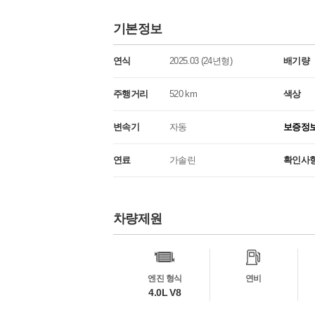
기본정보
연식
2025.03 (24년형)
배기량
주행거리
520 km
색상
변속기
자동
보증정
연료
가솔린
확인사
차량제원
차
량
정
보
엔진 형식
연비
4.0L V8