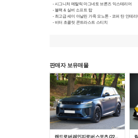
- 시그니처 메탈릭 마그네토 브론즈 익스테리어
- 블랙 & 실버 소프트 탑
- 최고급 세미 아날린 가죽 모노톤 - 코퍼 탄 인테리
- 비터 초콜릿 콘트라스트 스티치
- 카본 세라믹 브레이크 (CCB)
- 블랙 브레이크 캘리퍼
- 새틴 크롬 그릴
- 바디 컬러 어퍼 바디 패키지
- 글로스 블랙 로워 바디 패키지
- 스모크드 테일 라이트
판매자 보유매물
- 21인치 멀티스포크 포지드 휠 (새틴 블랙 DT)
- 16웨이 스포츠 플러스 시트
- 다크 오픈 포어 우드 트림
- 열선 포함 스포츠 스티어링 휠
- 새틴 다크 크롬 인테리어 주얼리
- 가죽 시트백 베니어
- 컨트라스트 스티치
- Bowers & Wilkins 서라운드 사운드
- 에나멜 윙 배지
- 헤비 파일 플로어 매트
랜드로버 레인지로버 스포츠 (22년~현재) 4.4 P635