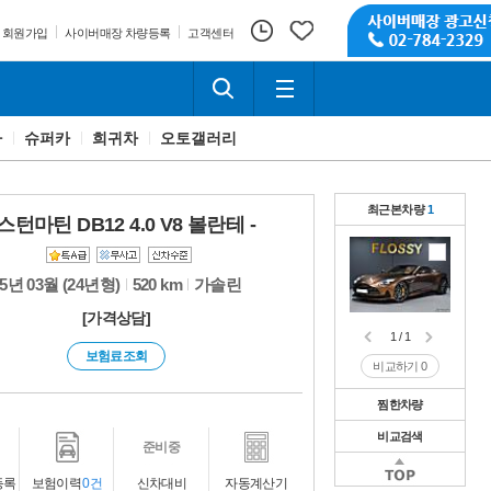
회원가입
사이버매장 차량등록
고객센터
카
슈퍼카
희귀차
오토갤러리
최근본차량
1
스턴마틴 DB12 4.0 V8 볼란테 -
25년 03월 (24년형)
520 km
가솔린
[가격상담]
1 / 1
보험료조회
비교하기
0
찜한차량
비교검색
1 / 1
준비중
비교하기
0
1 / 1
등록
보험이력
0건
신차대비
자동계산기