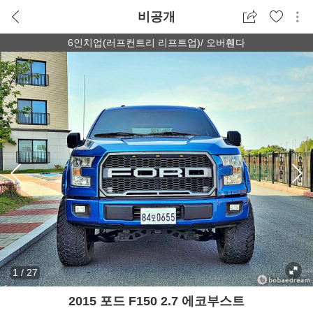
비공개
6인치업(러프컨트리 리프트업)/ 오버휀다
1
/
27
2015 포드 F150 2.7 에코부스트