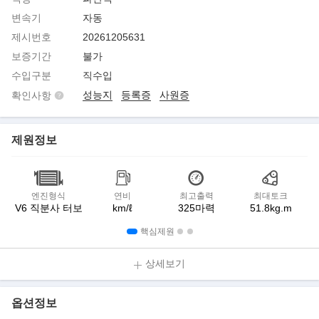
변속기
자동
제시번호
20261205631
보증기간
불가
수입구분
직수입
성능지
등록증
사원증
확인사항
제원정보
엔진형식
연비
최고출력
최대토크
V6 직분사 터보
km/ℓ
325마력
51.8kg.m
핵심제원
상세보기
옵션정보