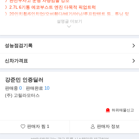
》완전무사고 운행 차량임을 강조
》
2.7L 6기통 에코부스트 엔진 다목적 픽업트럭
》20인치휠/
6인치업/오버휀다/배기/어닝/루프탑텐트 등.. 튜닝 및
작업 완료
설명글
▶본 차량상태..
- 완전무사고 운행
성능점검기록
- 현재 엔진오일팬 미세누유로 부품주문해놓은 상태입니다. (부품수
급후 바로 수리예정)
- 매력적인 블루 바디
신차가격표
- 실용성 높은 아메리칸 픽업
- 6인치업+오버휀다+배기 튜닝
강준민 인증딜러
- 깔끔하게 관리된 내/외관 보유
- 차폭 및 차높이 구조변경 완료된 차량입니다.
0
10
판매중
판매완료
- 야키마 트럭랙 오버하울HD
(주) 고릴라모터스
- ARB 투어링 어닝 / 아이캠퍼 루프탑 텐트 등등
- Fuel 20인치 휠
허위매물신고
▶판매자의 한마디
판매자 찜
1
판매자 정보
》지금보시는 포드 F150 2.7차량의 장점 그리고 반드시 고객님께
서 구매하셔야 되는 이유 설명드리겠습니다.