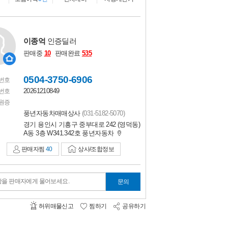
비교하기
0
이종억
인증딜러
판매중
10
판매완료
535
0504-3750-6906
번호
20261210849
번호
원증
풍년자동차매매상사
(031-5182-5070)
경기 용인시 기흥구 중부대로 242 (영덕동)
A동 3층 W341.342호 풍년자동차
판매자찜
40
상사/조합정보
항을 판매자에게 물어보세요.
문의
허위매물신고
찜하기
공유하기