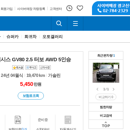
회원가입
사이버매장 차량등록
고객센터
카
슈퍼카
희귀차
오토갤러리
최근본차량
1
시스 GV80 2.5 터보 AWD 5인승
24년 04월식
19,470 km
가솔린
5,450
만원
1 / 1
보험료조회
비교하기
0
찜한차량
비교검색
1 / 1
준비중
비교하기
0
1 / 1
보험이력
0건
신차대비
자동계산기