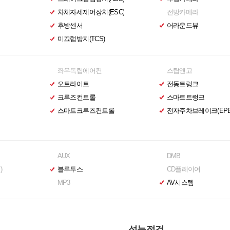
차체자세제어장치(ESC)
전방카메라
후방센서
어라운드뷰
미끄럼방지(TCS)
좌우독립에어컨
스탑앤고
오토라이트
전동트렁크
크루즈컨트롤
스마트트렁크
스마트크루즈컨트롤
전자주차브레이크(EPB
AUX
DMB
)
블루투스
CD플레이어
MP3
AV시스템
성능점검