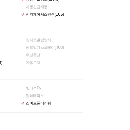
자동긴급제동
전자제어서스펜션(ECS)
경사로밀림방지
헤드업디스플레이(HUD)
무선충전
)
자동주차
뒷좌석TV
텔레매틱스
스마트폰미러링