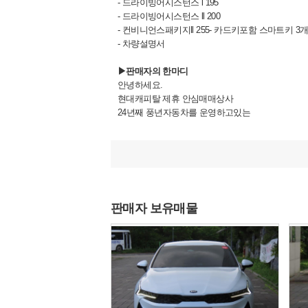
- 드라이빙어시스턴스 l 195
- 드라이빙어시스턴스 ll 200
- 컨비니언스패키지ll 255- 카드키포함 스마트키 3
- 차량설명서
▶판매자의 한마디
안녕하세요.
현대캐피탈 제휴 안심매매상사
24년째 풍년자동차를 운영하고있는
대표 이종억 입니다.
현재 보시는 차량은 매입부터 판매까지
직접 관리하고 있는 차량입니다.
100%실매물임을 이름을 걸고 약속드립니다.
판매자 보유매물
알려드립니다
저희 풍년자동차는
박리다매 판매 및
전국 가격경쟁으로 인해,
시세대비 저렴하게 판매중입니다.
따라서 중고차 구매시,
정찰제 원칙으로 진행됨을 알려드립니다.