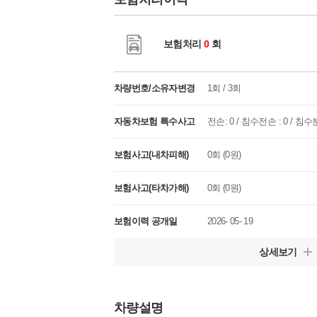
보험처리
0
회
차량번호/소유자변경
1회 / 3회
자동차보험 특수사고
전손: 0 / 침수전손 : 0 / 침수분
보험사고(내차피해)
0회 (0원)
보험사고(타차가해)
0회 (0원)
보험이력 공개일
2026- 05- 19
상세보기
차량설명