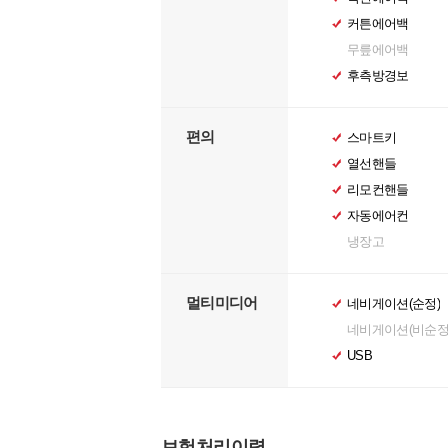
커튼에어백
무릎에어백
후측방경보
편의
스마트키
열선핸들
리모컨핸들
자동에어컨
냉장고
멀티미디어
네비게이션(순정)
네비게이션(비순정
USB
보험처리이력