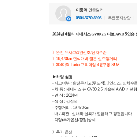
이종억
인증딜러
0504-3750-6906
무료문자상담
2024년 4월식
제네시스 GV80 2.5 터보 AWD
5인승 
》완전 무사고/1인신조/신차수준
》
19,470km 연식대비 짧은 실주행거리
》
304마력 Turbo 프리미엄 4륜구동 SUV
▶차량 설명
- 사고여부 : 완전무사고(무도색), 1인신조, 신차수
- 차 종 : 제네시스 뉴 GV80 2.5 가솔린 AWD 기본형
- 연 식 : 2024년
- 색 상 : 검정색
- 주행거리 : 19,470Km
- 내 / 외관 : 실내와 실외가 깔끔하고 청결합니다.
- 차량(추가옵션/장점)상세
》추가 옵션