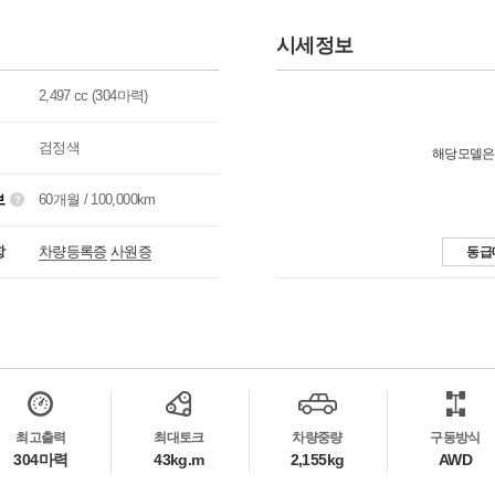
시세정보
2,497 cc (304마력)
검정색
해당모델은
보
60개월 / 100,000km
항
차량등록증
사원증
동급
최고출력
최대토크
차량중량
구동방식
304마력
43kg.m
2,155kg
AWD