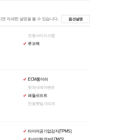
면 자세한 설명을 볼 수 있습니다.
옵션설명
전동사이드스탭
루프랙
ECM룸미러
뒷좌석에어벤트
패들쉬프트
전동햇빛가리개
타이어공기압감지(TPMS)
차선이탈경보(LDWS)