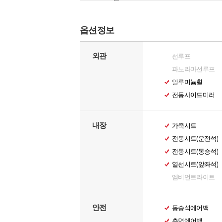
트
옵션정보
외관
선루프
파노라마선루프
알루미늄휠
전동사이드미러
내장
가죽시트
전동시트(운전석)
전동시트(동승석)
열선시트(앞좌석)
엠비언트라이트
안전
동승석에어백
측면에어백