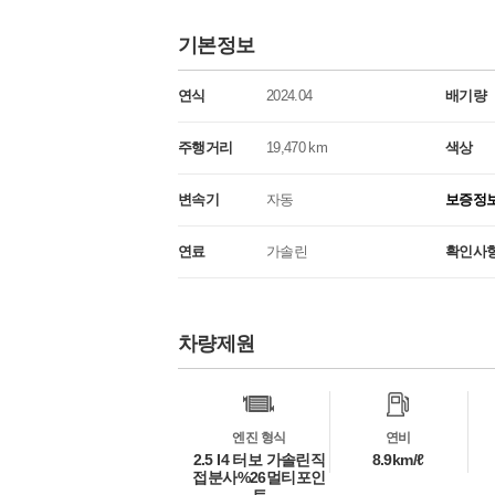
기본정보
연식
2024.04
배기량
주행거리
19,470 km
색상
변속기
자동
보증정
연료
가솔린
확인사
차량제원
차
량
정
보
엔진 형식
연비
2.5 I4 터보 가솔린직
8.9km/ℓ
접분사%26멀티포인