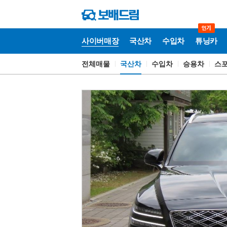
사이버매장
국산차
수입차
튜닝카
전체매물
국산차
수입차
승용차
스
사
이
버
매
장