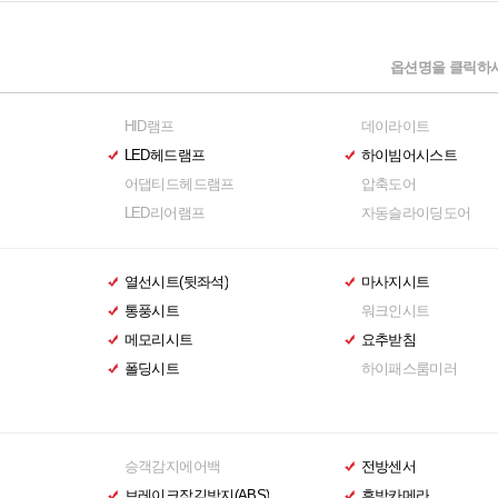
옵션명을 클릭하시
HID램프
데이라이트
LED헤드램프
하이빔어시스트
어댑티드헤드램프
압축도어
LED리어램프
자동슬라이딩도어
열선시트(뒷좌석)
마사지시트
통풍시트
워크인시트
메모리시트
요추받침
폴딩시트
하이패스룸미러
승객감지에어백
전방센서
브레이크잠김방지(ABS)
후방카메라