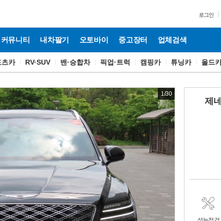
로그인
커뮤니티
내차팔기
오토바이
중고장터
업체검색
포츠카
RV·SUV
밴·승합차
픽업·트럭
캠핑카
튜닝카
올드
1
/
30
제네
성능점검