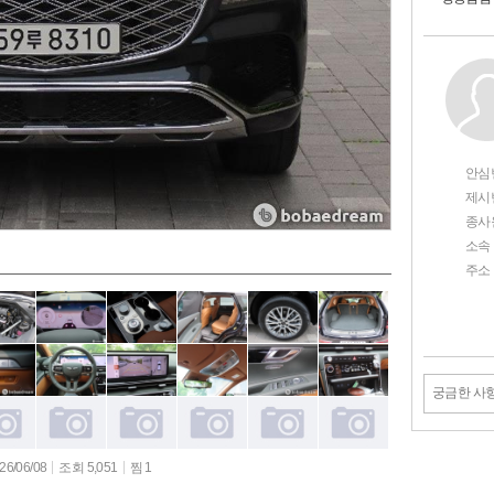
안심
제시
종사
소속
주소
궁금한 사
6/06/08
조회 5,051
찜 1