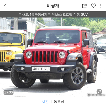
비공개
무사고/4륜구동/4기통 터보/소프트탑 정통 SUV
1
/
30
동영상
사진