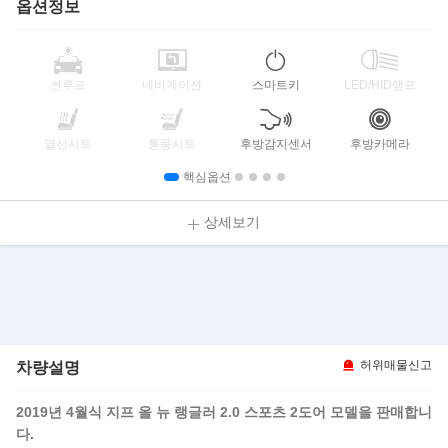
옵션정보
썬루프
네비게이션
스마트키
LED/HID램프
열선시트
통풍시트
후방감지센서
후방카메라
핵심옵션
상세보기
차량설명
허위매물신고
2019년 4월식 지프 올 뉴 랭글러 2.0 스포츠 2도어 모델을 판매합니
다.