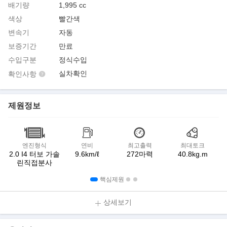
배기량
1,995 cc
색상
빨간색
변속기
자동
보증기간
만료
수입구분
정식수입
실차확인
확인사항
제원정보
엔진형식
연비
최고출력
최대토크
2.0 I4 터보 가솔
9.6km/ℓ
272마력
40.8kg.m
린직접분사
핵심제원
상세보기