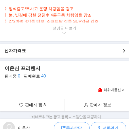
》정식출고/무사고 운행 차량임을 강조
》눈, 빗길에 강한 전천후 4륜구동 차량임을 강조
》272마력 4기통 터보, 소프트탑 정통 SUV임을 강조
설명글
▶본 차량상태..
- 정식출고
- 무사고 운행
신차가격표
- 12,879km 실주행
- 강렬한 레드 바디
- 뛰어난 오프로드 성능
이운산 프리랜서
- 사계절 안정적인 주행 4륜구동
0
40
판매중
판매완료
- 깔끔하게 관리된 내/외관 보유
허위매물신고
▶11년 만의 변신, 지프 SUV의 아이콘 "올 뉴 랭글러"
SUV(스포츠유틸리티차량)의 명가 지프의 간판 모델인 '올 뉴 랭글
러'가 11년 만에 완전변경된 모델로
판매자 찜
3
판매자 정보
출시 되었다. 신차는 구형 대비 뚜렷해진 생김새와 가벼워진 프레임
그리고 지프의 강점인 오프로드
보배네트워크는 광고 등록 시스템만을 제공하며
판매자가 직접 등록한 내용에 대한 모든 책임은 판매자에게 있습니다.
성능을 더욱 강화했고, 온로드 주행 성능도 개선한 것이 특징이다.
이운산
문자상담
전화걸기
차량 구매 시 차량등록증, 성능점검기록부, 실제 차량 상태,