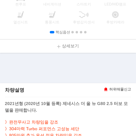
썬루프
네비게이션
스마트키
LED/HID램프
열선시트
통풍시트
후방감지센서
후방카메라
핵심옵션
상세보기
차량설명
허위매물신고
2021년형 (2020년 10월 등록) 제네시스 더 올 뉴 G80 2.5 터보 모
델을 판매합니다.
》완전무사고 차량임을 강조
》304마력 Turbo 퍼포먼스 고성능 세단
》805만원 추가 옵션 적용 차량임을 강조