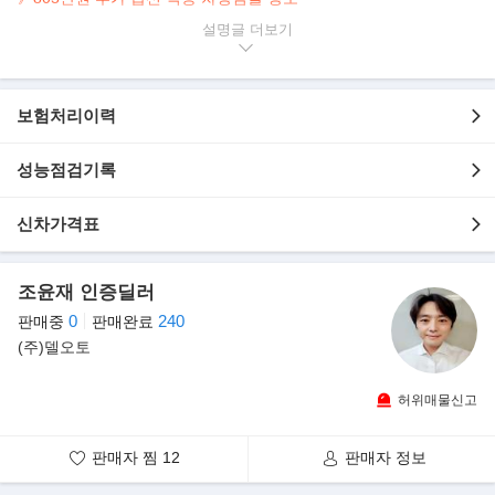
설명글
▶본 차량상태..
- 무사고 운행
- 18,000km 실주행
보험처리이력
- 럭셔리한 블랙 바디
- 다수 추가 옵션 적용
- 304마력 2.5L 4기통 터보 엔진
성능점검기록
- 깔끔하게 관리된 내/외관 보유
신차가격표
▶츄가 옵션 내역
- 파노라마 선루프(137만원)
- 헤드업 디스플레이(128만원)
조윤재 인증딜러
- 시그니쳐 디자인 셀렉션 II(295만원)
0
240
판매중
판매완료
- 245/40R20(앞), 275/35R20(뒤) 피렐리 타이어 & 스퍼터 링 휠(프
(주)델오토
리뷰 전자제어 서스펜션 포함)(245만원)
허위매물신고
▶3세대로 돌아온 신형 제네시스 G80 출시
제네시스가 3세대 G80을 출시하고 본격 판매에 들어갔다. 3세대
판매자 찜
12
판매자 정보
G80은 2세대에 비해 125kg 가벼워졌고,
엔진 라인업은 가솔린 2.5 터보, 가솔린 3.5 터보, 디젤 2.2 등으로