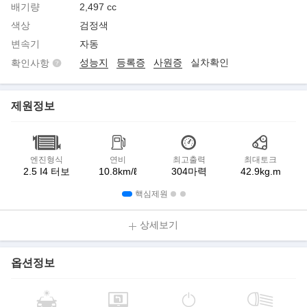
배기량
2,497 cc
색상
검정색
변속기
자동
성능지
등록증
사원증
실차확인
확인사항
제원정보
엔진형식
연비
최고출력
최대토크
2.5 I4 터보
10.8km/ℓ
304마력
42.9kg.m
핵심제원
상세보기
옵션정보