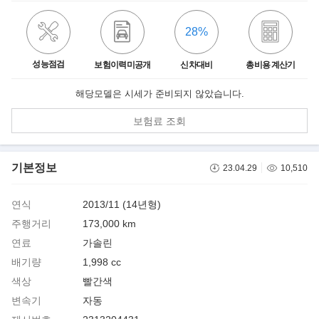
28%
성능점검
보험이력미공개
신차대비
총비용 계산기
해당모델은 시세가 준비되지 않았습니다.
보험료 조회
기본정보
23.04.29
10,510
연식
2013/11 (14년형)
주행거리
173,000 km
연료
가솔린
배기량
1,998 cc
색상
빨간색
변속기
자동