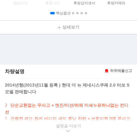
열선시트
통풍시트
후방감지센서
후방카메라
핵심옵션
상세보기
차량설명
허위매물신고
2014년형(2013년11월 등록 ) 현대 더 뉴 제네시스쿠페 2.0 터보 S
모델 판매합니다
》 단순교환없는 무사고 + 엔진/미션/하체 미세누유하나없는 컨디
션
》 강렬한 레드 컬러 바디의 세미 튜닝 차량 + 보힘이력 0원 무사고
스포츠카
설명글