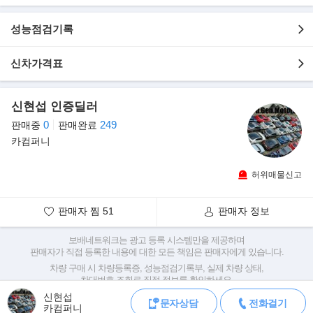
▶본 차량상태..
- 오토미션
성능점검기록
- 보험이력 0원
- 173.675KM 실주행
신차가격표
- 깔끔한 실내외 보유
- 전액 저금리 할부가능
- 단순교환 없는 무사고
신현섭 인증딜러
- 엔진/미션/하체 미세누유 하나없는 컨디션
0
249
판매중
판매완료
카컴퍼니
▶옵션내역
- HID 헤드램프
- 앞좌석 열선시트
허위매물신고
- 운전석 전동시트
- 후방감지기 카메라
판매자 찜
51
판매자 정보
- 차동 제한 장치(LSD)
- 하이패스 ECM룸미러
보배네트워크는 광고 등록 시스템만을 제공하며
- 스포츠버켓 가죽시트
판매자가 직접 등록한 내용에 대한 모든 책임은 판매자에게 있습니다.
- 아날로그 멀티 게이지
차량 구매 시 차량등록증, 성능점검기록부, 실제 차량 상태,
차대번호 조회로 직접 정보를 확인하세요.
- 유아용 시트 고정 장치
차대번호는 등록증과 성능지에 나와있으며
- 전후방 주차 보조시스템
신현섭
문자상담
전화걸기
조회 시 정확한 옵션과 제원을 확인 할 수 있습니다.
카컴퍼니
- 차속감응 도어 잠금 장치