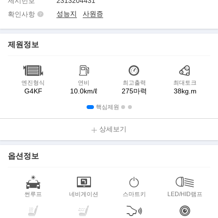
제시번호
2313204431
성능지
사원증
확인사항
제원정보
엔진형식
연비
최고출력
최대토크
G4KF
10.0km/ℓ
275마력
38kg.m
핵심제원
상세보기
옵션정보
썬루프
네비게이션
스마트키
LED/HID램프