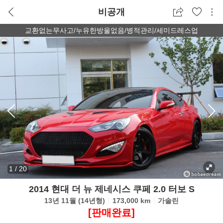
비공개
교환없는무사고/누유한방울없음/병적관리/세미드레스업
1
/
20
2014 현대 더 뉴 제네시스 쿠페 2.0 터보 S
13년 11월 (14년형)
173,000 km
가솔린
[판매완료]