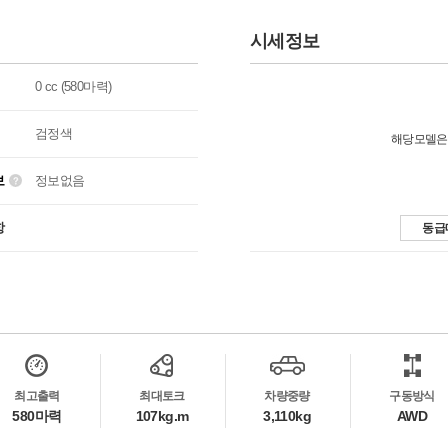
시세정보
0 cc (580마력)
검정색
해당모델은
보
정보없음
항
동급
최고출력
최대토크
차량중량
구동방식
580마력
107kg.m
3,110kg
AWD