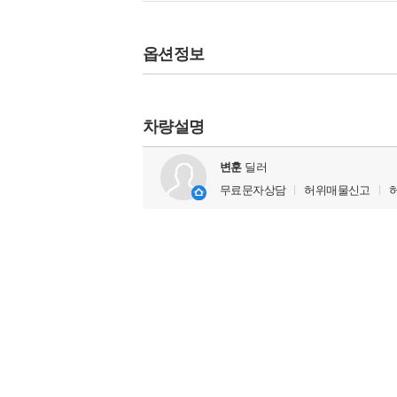
옵션정보
차량설명
변훈
딜러
무료문자상담
허위매물신고