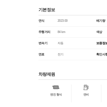
기본정보
연식
2023.00
배기량
주행거리
84 km
색상
변속기
자동
보증정
연료
전기
확인사
차량제원
차
량
정
보
엔진 형식
연비