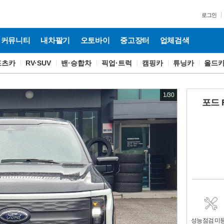
로그인
커뮤니티
내차팔기
오토바이
중고장터
업체검색
포츠카
RV·SUV
밴·승합차
픽업·트럭
캠핑카
튜닝카
올드
1
/
30
포드 
성능점검 미