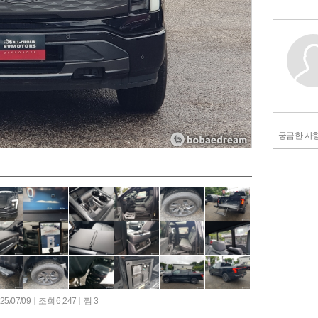
궁금한 사
5/07/09
조회 6,247
찜 3