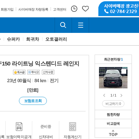
회원가입
사이버매장 차량등록
고객센터
카
슈퍼카
희귀차
오토갤러리
최근본차량
1
F150 라이트닝 익스텐디드 레인지
23년 00월식
84 km
전기
[만료]
1 / 1
보험료조회
비교하기
0
찜한차량
비교검색
1 / 1
준비중
비교하기
0
1 / 1
등록
보험이력 미공개
신차대비
자동계산기