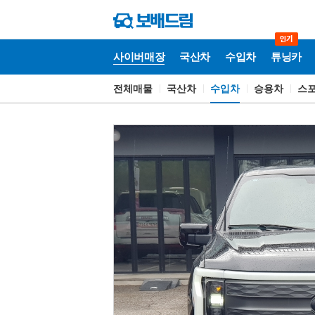
사이버매장
국산차
수입차
튜닝카
전체매물
국산차
수입차
승용차
스
사
이
버
매
장