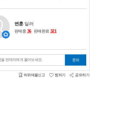
비교하기
0
변훈
딜러
판매중
36
판매완료
321
항을 판매자에게 물어보세요.
문의
허위매물신고
찜하기
공유하기