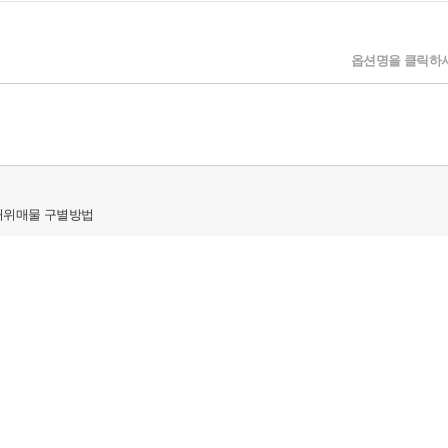
옵션명을 클릭하시
허위매물 구별방법