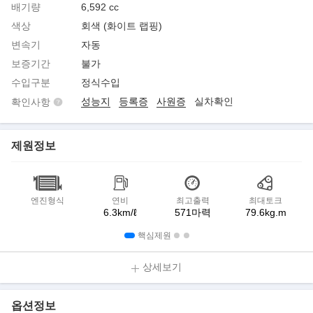
배기량
6,592 cc
색상
회색 (화이트 랩핑)
변속기
자동
보증기간
불가
수입구분
정식수입
성능지
등록증
사원증
실차확인
확인사항
제원정보
엔진형식
연비
최고출력
최대토크
6.3km/ℓ
571마력
79.6kg.m
핵심제원
상세보기
옵션정보