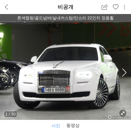
비공개
흰색랩핑/골드넘버/실내커스텀/만소리 22인치 정품휠
1
/
30
동영상
사진