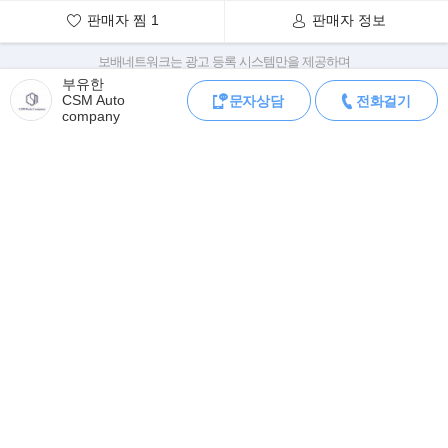
판매자 찜
1
판매자 정보
250㎞/h다. 0㎞/h에서 100㎞/h까지 도달 시간은 스탠다드 휠 베이
스 모델 4.9초, 익스텐디드 휠 베이스
보배네트워크는 광고 등록 시스템만을 제공하며
모델 5.0초다.
판매자가 직접 등록한 내용에 대한 모든 책임은 판매자에게 있습니다.
부유한
CSM Auto
문자상담
전화걸기
차량 구매 시 차량등록증, 성능점검기록부, 실제 차량 상태,
company
차대번호 조회로 직접 정보를 확인하세요.
차대번호는 등록증과 성능지에 나와있으며
조회 시 정확한 옵션과 제원을 확인 할 수 있습니다.
보배네트워크는 통신판매중개자로 통신판매 당사자가 아니며,
상품·거래정보, 거래에 대하여 책임을 지지 않습니다.
모바일 중고차 등록
공지
로그인
회원가입
오류신고
전체메뉴
PC버전
(주) 보배네트워크 사업자 정보
대표이사: 김보배
02-784-2329
070-4272-0114
이용문의
제휴광고
서울 양천구 목동동로 233-1 드림타워 11,12층
사업자번호: 117-81-64543
고스트 시리즈2는 클래식하면서 모던하게 재해석된 외형에 고객 편
고객센터
제휴/광고
제안/건의
이용약관
개인정보처리방침
이메일:
bobaedream@bobaedream.co.kr
의와 안전을 고려한 최신 기술이
팩스: 02-6499-2329
탑재됐다. 고스트의 상징적 디자인은 그대로 유지하면서 고객 편의