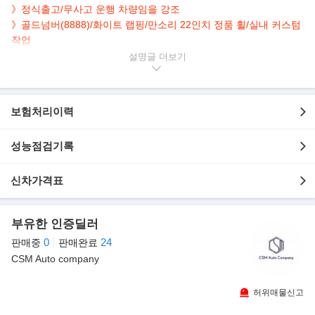
》정식출고/무사고 운행 차량임을 강조
》골드넘버(8888)/화이트 랩핑/만소리 22인치 정품 휠/실내 커스텀
작업
》오일 누유 전체 수리 완료/헤드라이트 고질병 수리 완료/휠 밸런
설명글
스 얼라이먼트 완료
▶본 차량상태..
보험처리이력
- 골드넘버
- 정식출고
- 무사고 운행
성능점검기록
- 77,886km 실주행
- 화이트 랩핑(원색 그레이)
신차가격표
- 571마력 12기통 럭셔리 세단
- 만소리 정품 휠+실내 커스텀
- 깔끔하게 관리된 내/외관 보유
부유한 인증딜러
- 옵션으로 네비/후방캠/파노라마/HUD/어라운드뷰/열선.통풍.전동.
0
24
판매중
판매완료
메모리시트 등..
CSM Auto company
▶롤스로이스 고스트 시리즈2
허위매물신고
6.6ℓ V12 트윈 터보 엔진을 탑재, 배기량은 6592㏄다. 최고 571마력
최대 토크는 79.6㎏·m, 안전 최고 속도는