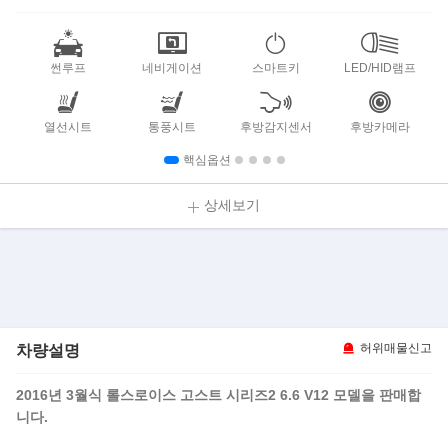
썬루프
네비게이션
스마트키
LED/HID램프
열선시트
통풍시트
후방감지센서
후방카메라
핵심옵션
상세보기
차량설명
허위매물신고
2016년 3월식 롤스로이스 고스트 시리즈2 6.6 V12 모델을 판매합
니다.