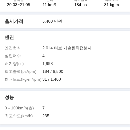
20.03~21.05
11 km/ℓ
184 ps
31 kg.m
출시가격
5,460 만원
엔진
엔진형식
2.0 I4 터보 가솔린직접분사
실린더수
4
배기량(cc)
1,998
최고출력(ps/rpm)
184 / 6,500
최대토크(kg·m/rpm)
31 / 1,400
성능
0→100km/h(초)
7
최고속도(km/h)
235