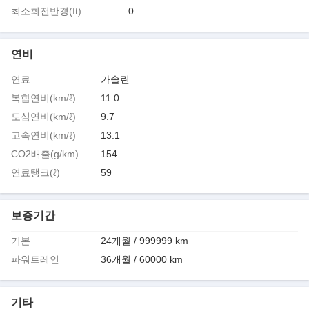
최소회전반경(ft)
0
연비
연료
가솔린
복합연비(km/ℓ)
11.0
도심연비(km/ℓ)
9.7
고속연비(km/ℓ)
13.1
CO2배출(g/km)
154
연료탱크(ℓ)
59
보증기간
기본
24개월 / 999999 km
파워트레인
36개월 / 60000 km
기타