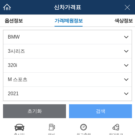
신차가격표
메
옵션정보
가격/제원정보
색상정보
뉴
네
이
게
이
션
초기화
검색
출시일
연비
최고출력
최대토크