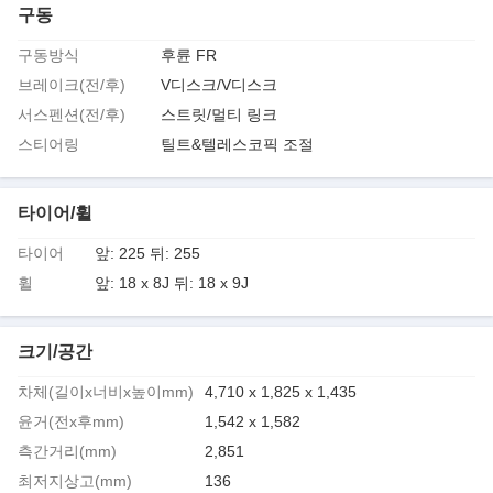
구동
구동방식
후륜 FR
브레이크(전/후)
V디스크/V디스크
서스펜션(전/후)
스트릿/멀티 링크
스티어링
틸트&텔레스코픽 조절
타이어/휠
타이어
앞: 225 뒤: 255
휠
앞: 18 x 8J 뒤: 18 x 9J
크기/공간
차체(길이x너비x높이mm)
4,710 x 1,825 x 1,435
윤거(전x후mm)
1,542 x 1,582
측간거리(mm)
2,851
최저지상고(mm)
136