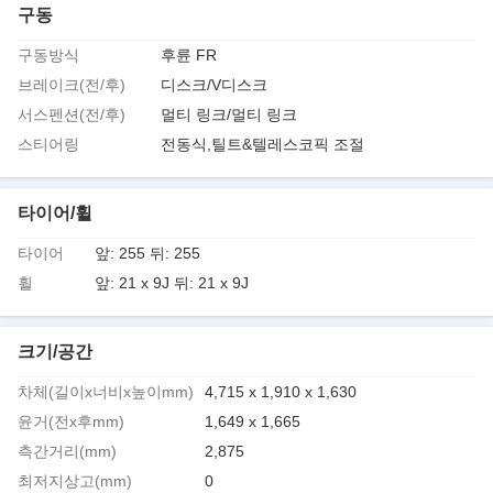
구동
구동방식
후륜 FR
브레이크(전/후)
디스크/V디스크
서스펜션(전/후)
멀티 링크/멀티 링크
스티어링
전동식,틸트&텔레스코픽 조절
타이어/휠
타이어
앞: 255 뒤: 255
휠
앞: 21 x 9J 뒤: 21 x 9J
크기/공간
차체(길이x너비x높이mm)
4,715 x 1,910 x 1,630
윤거(전x후mm)
1,649 x 1,665
측간거리(mm)
2,875
최저지상고(mm)
0