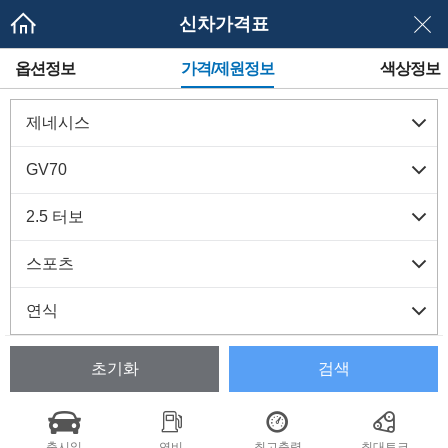
신차가격표
메
옵션정보
가격/제원정보
색상정보
뉴
네
이
게
이
션
초기화
검색
출시일
연비
최고출력
최대토크