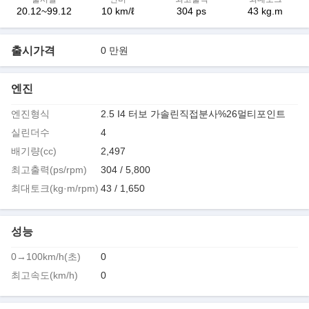
20.12~99.12
10 km/ℓ
304 ps
43 kg.m
출시가격
0 만원
엔진
엔진형식
2.5 I4 터보 가솔린직접분사%26멀티포인트
실린더수
4
배기량(cc)
2,497
최고출력(ps/rpm)
304 / 5,800
최대토크(kg·m/rpm)
43 / 1,650
성능
0→100km/h(초)
0
최고속도(km/h)
0