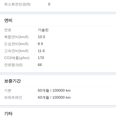
최소회전반경(ft)
0
연비
연료
가솔린
복합연비(km/ℓ)
10.0
도심연비(km/ℓ)
8.9
고속연비(km/ℓ)
11.6
CO2배출(g/km)
170
연료탱크(ℓ)
66
보증기간
기본
60개월 / 100000 km
파워트레인
60개월 / 100000 km
기타