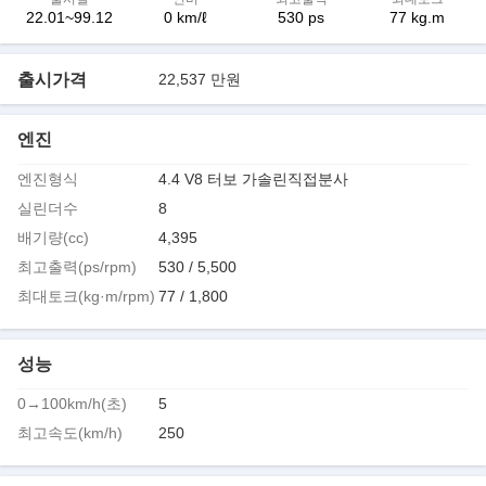
22.01~99.12
0 km/ℓ
530 ps
77 kg.m
출시가격
22,537 만원
엔진
엔진형식
4.4 V8 터보 가솔린직접분사
실린더수
8
배기량(cc)
4,395
최고출력(ps/rpm)
530 / 5,500
최대토크(kg·m/rpm)
77 / 1,800
성능
0→100km/h(초)
5
최고속도(km/h)
250