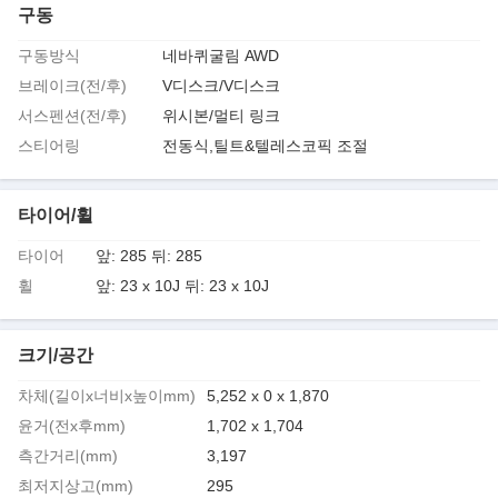
구동
구동방식
네바퀴굴림 AWD
브레이크(전/후)
V디스크/V디스크
서스펜션(전/후)
위시본/멀티 링크
스티어링
전동식,틸트&텔레스코픽 조절
타이어/휠
타이어
앞: 285 뒤: 285
휠
앞: 23 x 10J 뒤: 23 x 10J
크기/공간
차체(길이x너비x높이mm)
5,252 x 0 x 1,870
윤거(전x후mm)
1,702 x 1,704
측간거리(mm)
3,197
최저지상고(mm)
295