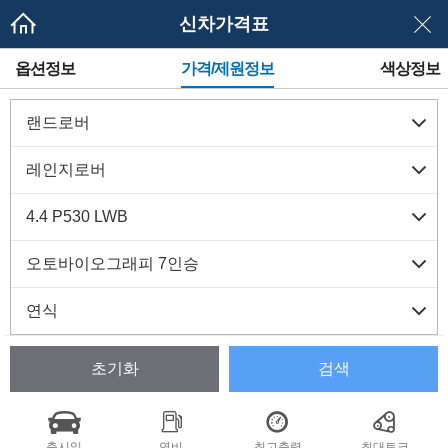
신차가격표
메
옵션정보
가격/제원정보
색상정보
뉴
네
이
게
이
션
초기화
검색
출시일
연비
최고출력
최대토크