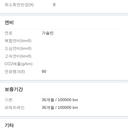
최소회전반경(ft)
0
연비
연료
가솔린
복합연비(km/ℓ)
도심연비(km/ℓ)
고속연비(km/ℓ)
CO2배출(g/km)
연료탱크(ℓ)
90
보증기간
기본
36개월 / 100000 km
파워트레인
36개월 / 100000 km
기타