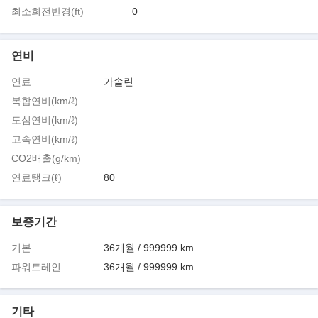
최소회전반경(ft)
0
연비
연료
가솔린
복합연비(km/ℓ)
도심연비(km/ℓ)
고속연비(km/ℓ)
CO2배출(g/km)
연료탱크(ℓ)
80
보증기간
기본
36개월 / 999999 km
파워트레인
36개월 / 999999 km
기타