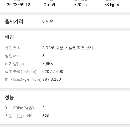
20.03~99.12
0 km/ℓ
620 ps
78 kg.m
출시가격
0 만원
엔진
엔진형식
3.9 V8 터보 가솔린직접분사
실린더수
8
배기량(cc)
3,855
최고출력(ps/rpm)
620 / 7,000
최대토크(kg·m/rpm)
78 / 3,250
성능
0→100km/h(초)
3
최고속도(km/h)
320