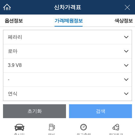
신차가격표
메
옵션정보
가격/제원정보
색상정보
뉴
네
이
게
이
션
초기화
검색
출시일
연비
최고출력
최대토크