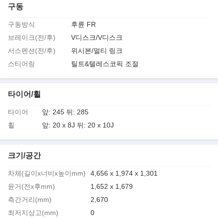
구동
구동방식
후륜 FR
브레이크(전/후)
V디스크/V디스크
서스펜션(전/후)
위시본/멀티 링크
스티어링
틸트&텔레스코픽 조절
타이어/휠
타이어
앞: 245 뒤: 285
휠
앞: 20 x 8J 뒤: 20 x 10J
크기/공간
차체(길이x너비x높이mm)
4,656 x 1,974 x 1,301
윤거(전x후mm)
1,652 x 1,679
측간거리(mm)
2,670
최저지상고(mm)
0