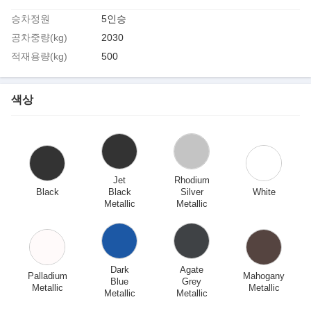
승차정원
5인승
공차중량(kg)
2030
적재용량(kg)
500
색상
Jet
Rhodium
Black
Black
Silver
White
Metallic
Metallic
Dark
Agate
Palladium
Mahogany
Blue
Grey
Metallic
Metallic
Metallic
Metallic