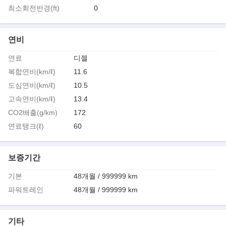
최소회전반경(ft)
0
연비
연료
디젤
복합연비(km/ℓ)
11.6
도심연비(km/ℓ)
10.5
고속연비(km/ℓ)
13.4
CO2배출(g/km)
172
연료탱크(ℓ)
60
보증기간
기본
48개월 / 999999 km
파워트레인
48개월 / 999999 km
기타