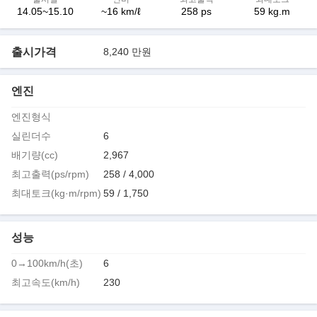
14.05~15.10
~16 km/ℓ
258 ps
59 kg.m
출시가격
8,240 만원
엔진
엔진형식
실린더수
6
배기량(cc)
2,967
최고출력(ps/rpm)
258 / 4,000
최대토크(kg·m/rpm)
59 / 1,750
성능
0→100km/h(초)
6
최고속도(km/h)
230