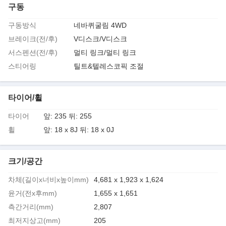
구동
구동방식
네바퀴굴림 4WD
브레이크(전/후)
V디스크/V디스크
서스펜션(전/후)
멀티 링크/멀티 링크
스티어링
틸트&텔레스코픽 조절
타이어/휠
타이어
앞: 235 뒤: 255
휠
앞: 18 x 8J 뒤: 18 x 0J
크기/공간
차체(길이x너비x높이mm)
4,681 x 1,923 x 1,624
윤거(전x후mm)
1,655 x 1,651
측간거리(mm)
2,807
최저지상고(mm)
205