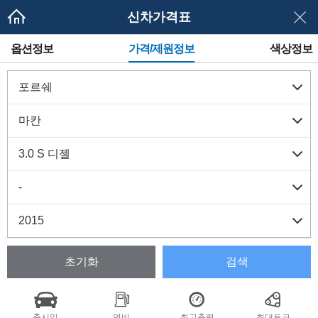
신차가격표
메
옵션정보
가격/제원정보
색상정보
뉴
네
이
게
이
션
초기화
검색
출시일
연비
최고출력
최대토크