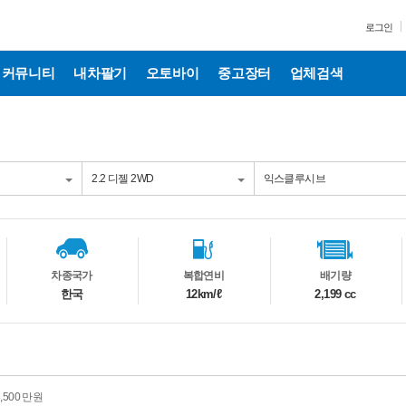
로그인
커뮤니티
내차팔기
오토바이
중고장터
업체검색
차종국가
복합연비
배기량
한국
12km/ℓ
2,199 cc
3,500 만원