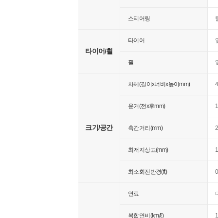
스티어링
타이어
앞
타이어/휠
휠
앞
차체(길이x너비x높이mm)
4
윤거(전x후mm)
1
크기/공간
측간거리(mm)
2
최저지상고(mm)
최소회전반경(ft)
연료
복합연비(km/ℓ)
1