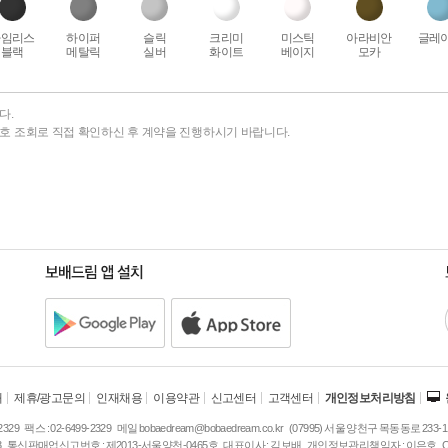
타임리스
하이퍼
슬릭
크리미
미스틱
아라비안
글레
블랙
메탈릭
실버
화이트
베이지
모카
다.
번호 조회로 직접 확인하신 후 계약을 진행하시기 바랍니다.
개
제휴/광고문의
인재채용
이용약관
신고센터
고객센터
개인정보처리방침
주
2329
팩스 :
02-6499-2329
메일
bobaedream@bobaedream.co.kr
(07995) 서울 양천구 목동동로 233-1
소
3
통신판매업신고번호 :
제2013-서울양천-0465호
대표이사 :
김보배
개인정보관리책임자 :
이은호