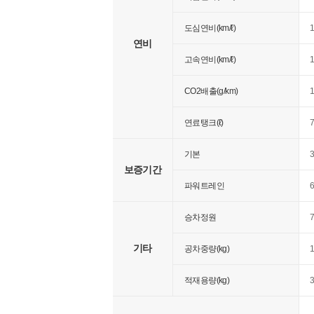
도심연비(km/ℓ)
1
연비
고속연비(km/ℓ)
1
CO2배출(g/km)
연료탱크(ℓ)
기본
보증기간
파워트레인
승차정원
기타
공차중량(kg)
적재용량(kg)