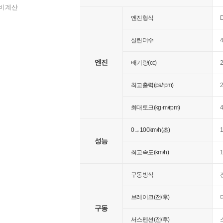
비 계산
엔진형식
실린더수
엔진
배기량(cc)
2
최고출력(ps/rpm)
2
최대토크(kg·m/rpm)
4
0→100km/h(초)
성능
최고속도(km/h)
구동방식
브레이크(전/후)
구동
서스펜션(전/후)