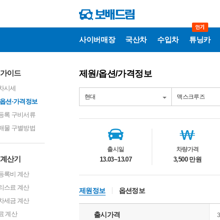
사이버매장
국산차
수입차
튜닝카
매
가이드
제원/옵션/가격정보
매
가
차시세
이
드
·옵션·가격정보
등록 구비서류
차
량
매물 구별방법
정
보
출시일
차량가격
계산기
13.03~13.07
3,500 만원
등록비 계산
리스료 계산
제원정보
옵션정보
차세금 계산
료 계산
출시가격