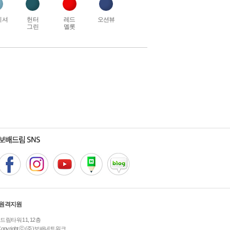
이셔
헌터
레드
오션뷰
그린
멜롯
원격지원
 드림타워 11, 12층
Copyright ⓒ (주)보배네트워크