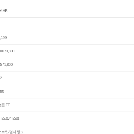
D4HB
4
,199
00 / 3,800
5 / 1,800
12
180
전륜 FF
디스크/디스크
스트릿/멀티 링크