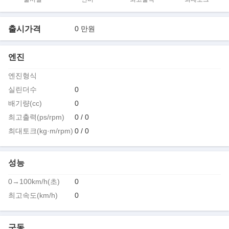
출시가격
0 만원
엔진
엔진형식
실린더수
0
배기량(cc)
0
최고출력(ps/rpm)
0 / 0
최대토크(kg·m/rpm)
0 / 0
성능
0→100km/h(초)
0
최고속도(km/h)
0
구동