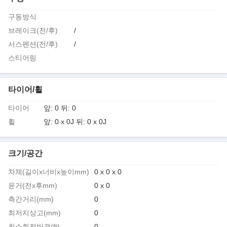
구동방식
브레이크(전/후)
/
서스펜션(전/후)
/
스티어링
타이어/휠
타이어
앞: 0 뒤: 0
휠
앞: 0 x 0J 뒤: 0 x 0J
크기/공간
차체(길이x너비x높이mm)
0 x 0 x 0
윤거(전x후mm)
0 x 0
측간거리(mm)
0
최저지상고(mm)
0
최소회전반경(ft)
0