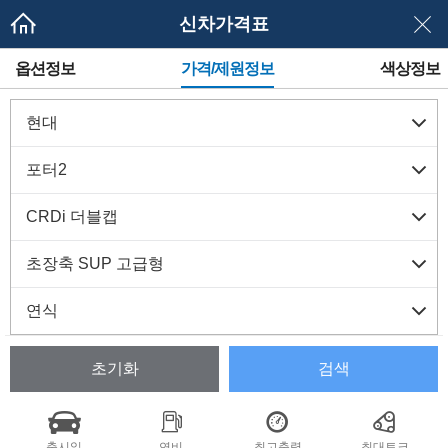
신차가격표
메
옵션정보
가격/제원정보
색상정보
뉴
네
이
게
이
션
초기화
검색
출시일
연비
최고출력
최대토크