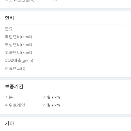
연비
연료
복합연비(km/ℓ)
도심연비(km/ℓ)
고속연비(km/ℓ)
CO2배출(g/km)
연료탱크(ℓ)
보증기간
기본
개월 / km
파워트레인
개월 / km
기타