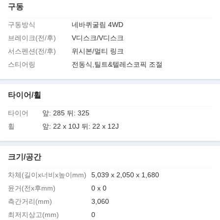
구동
구동방식
네바퀴굴림 4WD
브레이크(전/후)
V디스크/V디스크
서스펜션(전/후)
위시본/멀티 링크
스티어링
전동식,틸트&텔레스코픽 조절
타이어/휠
타이어
앞: 285 뒤: 325
휠
앞: 22 x 10J 뒤: 22 x 12J
크기/공간
차체(길이x너비x높이mm)
5,039 x 2,050 x 1,680
윤거(전x후mm)
0 x 0
측간거리(mm)
3,060
최저지상고(mm)
0