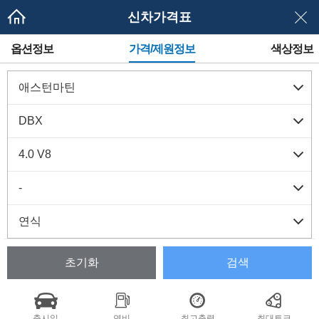
신차가격표
메
옵션정보
가격/제원정보
색상정보
뉴
네
이
게
이
션
초기화
검색
출시일
연비
최고출력
최대토크