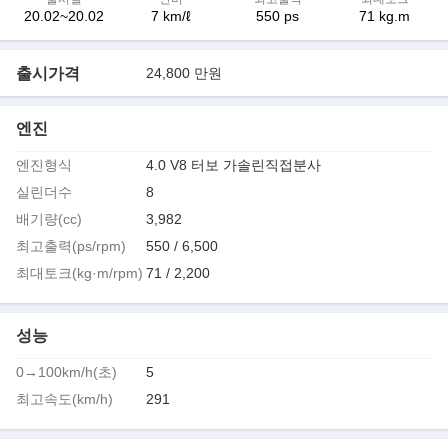
20.02~20.02
7 km/ℓ
550 ps
71 kg.m
출시가격
24,800 만원
엔진
엔진형식
4.0 V8 터보 가솔린직접분사
실린더수
8
배기량(cc)
3,982
최고출력(ps/rpm)
550 / 6,500
최대토크(kg·m/rpm)
71 / 2,200
성능
0→100km/h(초)
5
최고속도(km/h)
291