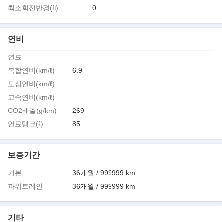
최소회전반경(ft)
0
연비
연료
복합연비(km/ℓ)
6.9
도심연비(km/ℓ)
고속연비(km/ℓ)
CO2배출(g/km)
269
연료탱크(ℓ)
85
보증기간
기본
36개월 / 999999 km
파워트레인
36개월 / 999999 km
기타