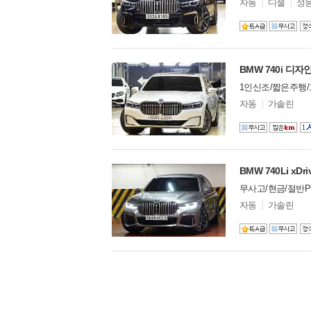
모
자동
디젤
성
델
옵
션
BMW 740i 디
1인신조/짧은주행
모
자동
가솔린
델
옵
션
BMW 740Li xDr
무사고/현금/절반
모
자동
가솔린
델
옵
션