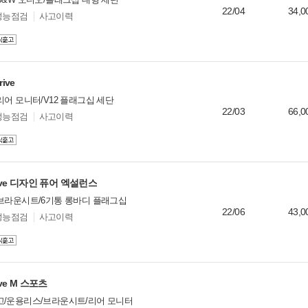
22/04
34,0
성능점검
사고이력
ive
리어 모니터/V12 플래그십 세단
22/03
66,0
성능점검
사고이력
Drive 디자인 퓨어 엑설런스
브라운시트/6기통 롱바디 플래그십
22/06
43,0
성능점검
사고이력
ive M 스포츠
고/운용리스/브라운시트/리어 모니터