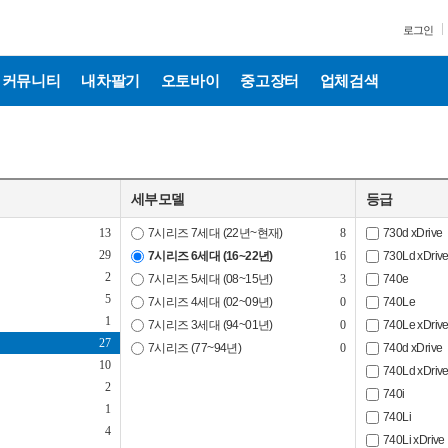
로그인
커뮤니티
내차팔기
오토바이
중고장터
업체검색
세부모델
등급
13
7시리즈 7세대 (22년~현재)
8
730d xDrive
29
7시리즈 6세대 (16~22년)
16
730Ld xDriv
2
7시리즈 5세대 (08~15년)
3
740e
5
7시리즈 4세대 (02~09년)
0
740Le
1
7시리즈 3세대 (94~01년)
0
740Le xDriv
27
7시리즈 (77~94년)
0
740d xDrive
10
740Ld xDriv
2
740i
1
740Li
4
740Li xDrive