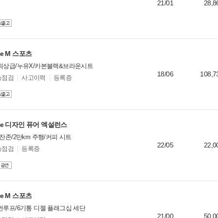
21/01
28,8
ive M 스포츠
/최상급/누유X/카본블랙&브라운시트
18/06
108,7
능점검
사고이력
등록증
rive 디자인 퓨어 엑설런스
잔존/2만km 주행/커피 시트
22/05
22,0
능점검
등록증
ive M 스포츠
썬루프/6기통 디젤 플래그십 세단
21/00
50,0