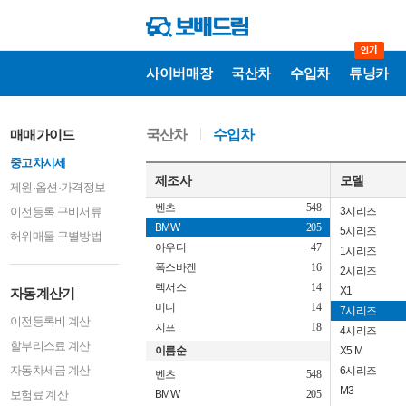
사이버매장
국산차
수입차
튜닝카
자
매매가이드
국산차
수입차
동
계
중고차시세
산
기
제조사
모델
제원·옵션·가격정보
벤츠
548
이전등록 구비서류
3시리즈
BMW
205
5시리즈
허위매물 구별방법
아우디
47
1시리즈
폭스바겐
16
2시리즈
렉서스
14
X1
자동계산기
미니
14
7시리즈
이전등록비 계산
지프
18
4시리즈
할부리스료 계산
이름순
X5 M
자동차세금 계산
6시리즈
벤츠
548
M3
보험료 계산
BMW
205