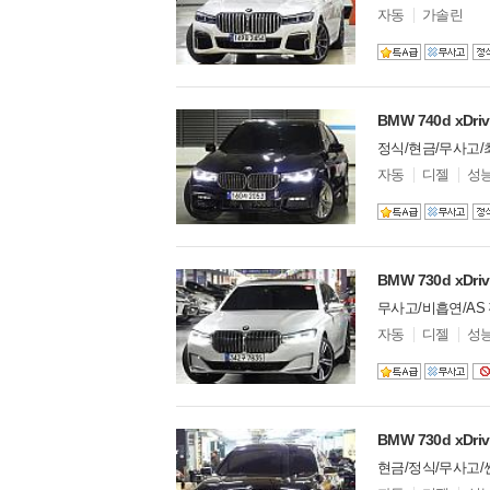
모
자동
가솔린
델
옵
션
BMW 740d xDr
정식/현금/무사고
모
자동
디젤
성
델
옵
션
BMW 730d xD
무사고/비흡연/AS 
모
자동
디젤
성
델
옵
션
BMW 730d xDr
현금/정식/무사고/