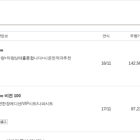
3
745e i퍼포
2
745Le i퍼
3
750Li xDrive
스터
0
M760Li xDri
16
알피나 B7
량정보
4
연식
주행
GT)
8
ve
0
2
차량+차량상태휼룽합니다+시운전적극추천
16/11
142,5
2
0
3
1
20
ve 비전 100
0
년한정에디션/VIP시트/나파시트
8
17/11
87,2
20
2
0
3
3