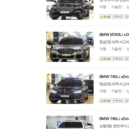
모
자동
가솔린
델
옵
션
BMW M760Li xDr
현금/정식/무사고/
모
자동
가솔린
델
옵
션
BMW 740Li x
현금/정식/무사고/
모
자동
가솔린
델
옵
션
BMW 740Li xDr
보험0원 완전무사