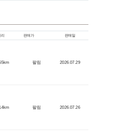
먼스
1
포먼스
0
3
ve
0
0
거리
판매가
판매일
65km
팔림
2026.07.29
14km
팔림
2026.07.26