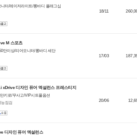
모니터/레이저라이트/롱바디 플래그십
18/11
260,0
rive M 스포츠
50만이상/리어모니터/롱바디 세단
17/03
187,3
Li xDrive 디자인 퓨어 엑설런스 프레스티지
만키로/무사고/VIP시트풀옵션
20/06
12,6
성능점검
Drive 디자인 퓨어 엑설런스