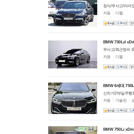
스파이커
0
정식/무사고/리어
시트로엥
0
모
자동
디젤
델
알파로메오
1
옵
알핀
1
션
애스턴마틴
26
어큐라
0
BMW 730Ld xD
오펠
0
무사고/최근정비 1
오스틴
0
모
자동
디젤
올즈모빌
0
델
웨스트필드
0
옵
션
이네오스
0
이베코
1
이스즈
0
BMW 6세대 750
인피니티
2
신차가2억/실주행1
재규어
18
모
자동
가솔린
지커
0
델
옵
지프
18
션
캐딜락
22
코닉세크
0
BMW 750Li x
크라이슬러
6