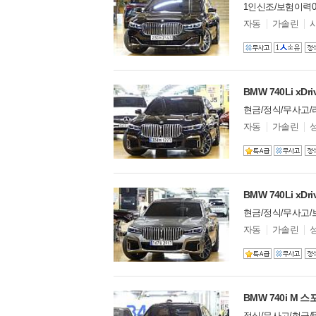
테슬라
15
1인신조/보험이력
토요타
14
모
자동
가솔린
델
파가니
0
옵
페라리
132
션
포드
40
포르쉐
303
BMW 740Li xDr
포톤
0
현금/정식/무사고
폰티악
0
모
자동
가솔린
폴스타
1
델
푸조
2
옵
션
피스커
0
피아트
5
허머
9
BMW 740Li xDr
혼다
4
현금/정식/무사고
홀덴
0
모
자동
가솔린
히노
0
델
옵
기타 수입차
16
션
BMW 740i M 
정식/무사고/현금/