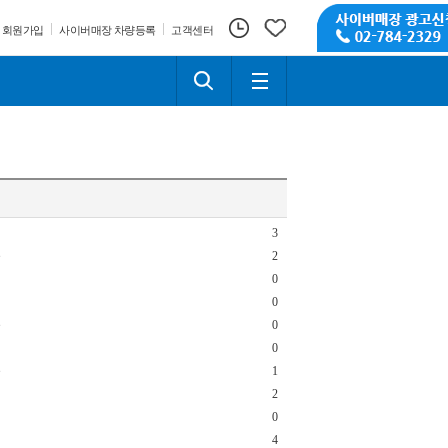
회원가입
사이버매장 차량등록
고객센터
3
e
2
0
0
e
0
0
e
1
2
0
4