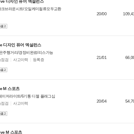
Drive 디자인 퓨어 엑설런스
1
다크브라운시트/오일케미컬류모두교환
0
20/00
109,4
2
1
1
2
rive 디자인 퓨어 엑설런스
1
1
짧은주행거리/경정비완료/리스가능
21/01
66,0
1
능점검
사고이력
등록증
1
0
ive M 스포츠
레이저라이트/6기통 디젤 플래그십
20/04
54,7
능점검
사고이력
rive M 스포츠