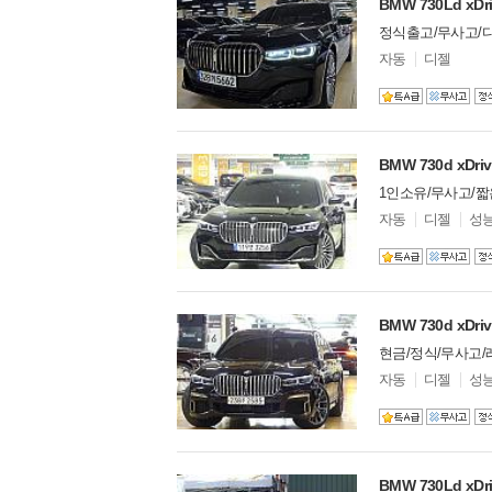
마세라티
32
BMW 730Ld x
X2
마쯔다
0
정식출고/무사고/
1M
맥라렌
28
모
자동
디젤
M2
델
머큐리
0
옵
iX3
모건
1
션
Z3
미쓰비시
0
i4
미쯔오카
4
BMW 730d xD
i7
벤틀리
89
iX1
1인소유/무사고/
볼보
9
XM
모
북기은상
자동
0
디젤
성
델
i5
부가티
0
옵
iX2
션
뷰익
0
비이스만
0
사브
1
BMW 730d xDr
선롱
0
현금/정식/무사고/
새턴
0
모
자동
디젤
성
스마트
3
델
옵
쉐보레
33
션
스바루
1
스즈키
6
스카니아
BMW 730Ld xD
0