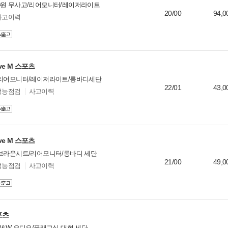
0원 무사고/리어모니터/레이저라이트
20/00
94,0
사고이력
ive M 스포츠
/리어모니터/레이저라이트/롱바디세단
22/01
43,0
성능점검
사고이력
ive M 스포츠
/브라운시트/리어모니터/롱바디 세단
21/00
49,0
성능점검
사고이력
스포츠
B&W 오디오/플래그십 대형 세단