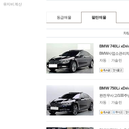
X3
아우디
47
유지비 계산
M5
폭스바겐
16
X6 M
렉서스
14
동급매물
팔린매물
M 쿠페/로드
미니
14
X6
BYD
0
X4
차
DS
0
그란투리스모 (
GMC
29
BMW 740Li xDri
X3 M
닛산
7
M8
다이하쓰
BMW사업소관리
0
Z4
닷지
28
모
자동
가솔린
델
M6
동펑
1
옵
X4 M
션
란치아
0
i3
람보르기니
104
X5
랜드로버
90
BMW 750Li xDri
i8
로버
1
완전무사고/100주
8시리즈
로터스
2
모
자동
가솔린
X7
롤스로이스
123
델
Z8
옵
르노
0
션
02 시리즈
링컨
8
iX
마이바흐
5
M4