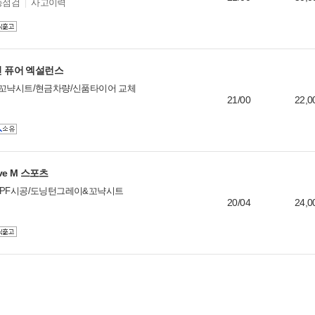
능점검
사고이력
자인 퓨어 엑설런스
/꼬냑시트/현금차량/신품타이어 교체
21/00
22,0
ive M 스포츠
PPF시공/도닝턴그레이&꼬냑시트
20/04
24,0