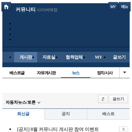
커뮤니티
사이버매장
게시판
자료실
협력업체
MY
글쓰기
베스트글
자유게시판
뉴스
정치/시사
시배목
유명인의차
보배드림이야기
성인게시판
국내야구
해외야구
해외축구
국내축구
글쓰기
자동차뉴스/토론
최신글
공지
베스트
[공지] 8월 커뮤니티 게시판 참여 이벤트
0