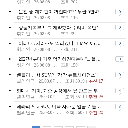
휘기인
26.08.08 06:04
조회 202
"운전 중 계기판이 꺼진다고?" 투싼 5만4792대 무상 리콜
0
휘기인
26.08.08 04:34
조회 116
"성능기록부 보고 계약했다 수리비 폭탄"... 중고차 하자, 매매업자 의무보증으로 '전환'
0
휘기인
26.08.08 03:04
조회 99
"이러다 7시리즈도 밀리겠다" BMW X5 롱바디, X7보다 더 길어진 이유
0
휘기인
26.08.08 01:34
조회 211
"2027년부터 기준 엄격해진다는데"... 올해 최대 800만 원까지 받을 수 있는 '전기차 보조금'
0
휘기인
26.08.08 00:04
조회 150
벤틀리 신형 SUV의 '감각 뉴로사이언스'
0
별의연금
26.08.07 09:38
조회 3919
추천 17
현대차·기아, 기존 공장에서 못 만드는 부품을 3D 프린팅으로 찍어낸다
4
별의연금
26.08.07 09:35
조회 5511
추천 25
페라리 V12 SUV, 더욱 사나운 얼굴로 돌아온다
3
별의연금
26.08.07 09:33
조회 2607
추천 20