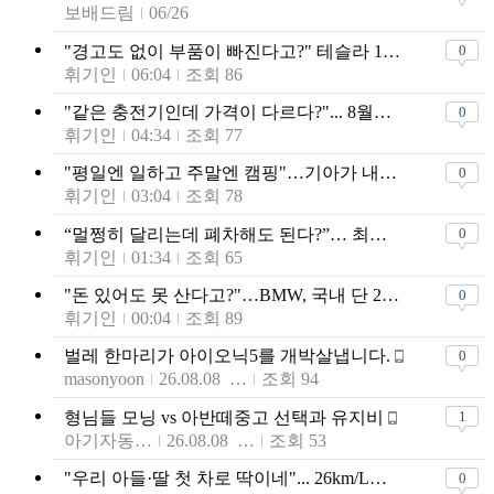
보배드림
06/26
"경고도 없이 부품이 빠진다고?" 테슬라 120만대 서스펜션 예비조사
0
휘기인
06:04
조회 86
"같은 충전기인데 가격이 다르다?"... 8월부터 달라지는 전기차 충전요금, 어떻게?
0
휘기인
04:34
조회 77
"평일엔 일하고 주말엔 캠핑"…기아가 내놓은 '1톤 적재' 픽업트럭
0
휘기인
03:04
조회 78
“멀쩡히 달리는데 폐차해도 된다?”… 최대 800만 원 지원받을 수 있는 '노후차 조기폐차', 신청 방법은?
0
휘기인
01:34
조회 65
"돈 있어도 못 산다고?"…BMW, 국내 단 29대 '초희귀 7시리즈' 내놓는다
0
휘기인
00:04
조회 89
벌레 한마리가 아이오닉5를 개박살냅니다.
0
masonyoon
26.08.08 23:38
조회 94
형님들 모닝 vs 아반떼중고 선택과 유지비
1
아기자동차붕붕1
26.08.08 20:08
조회 53
"우리 아들·딸 첫 차로 딱이네"... 26km/L에 연비에 디자인까지 완벽한 '1천만 원대' 경차
0