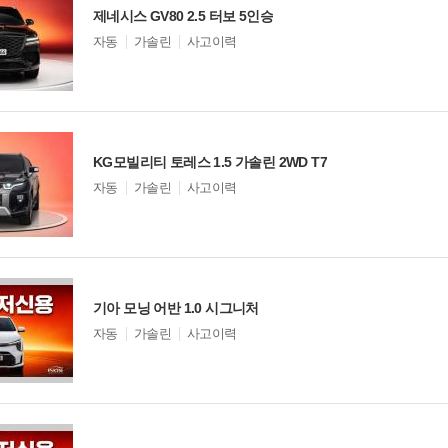
제네시스 GV80 2.5 터보 5인승
모
자동
가솔린
사고이력
델
옵
션
비교
KG모빌리티 토레스 1.5 가솔린 2WD T7
모
자동
가솔린
사고이력
델
옵
션
비교
기아 모닝 어반 1.0 시그니처
모
자동
가솔린
사고이력
델
옵
션
비교