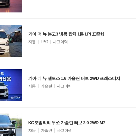
델
옵
션
비교
기아 더 뉴 봉고3 냉동 탑차 1톤 LPi 표준형
모
자동
LPG
사고이력
델
옵
션
비교
기아 더 뉴 셀토스 1.6 가솔린 터보 2WD 프레스티지
모
자동
가솔린
사고이력
델
옵
션
비교
KG모빌리티 무쏘 가솔린 터보 2.0 2WD M7
모
자동
가솔린
사고이력
델