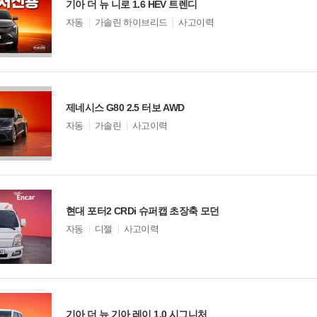
기아 더 뉴 니로 1.6 HEV 트렌디
모
자동
가솔린 하이브리드
사고이력
델
옵
션
비교
제네시스 G80 2.5 터보 AWD
모
자동
가솔린
사고이력
델
옵
션
비교
현대 포터2 CRDi 슈퍼캡 초장축 모던
모
자동
디젤
사고이력
델
옵
션
비교
기아 더 뉴 기아 레이 1.0 시그니처