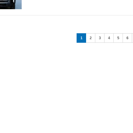
옵
션
비교
1
2
3
4
5
6