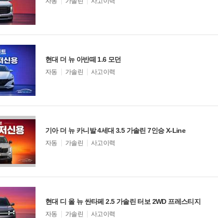
모
자동
가솔린
사고이력
델
옵
션
비교
현대 더 뉴 아반떼 1.6 모던
모
자동
가솔린
사고이력
델
옵
션
비교
기아 더 뉴 카니발 4세대 3.5 가솔린 7인승 X-Line
모
자동
가솔린
사고이력
델
옵
션
비교
현대 디 올 뉴 싼타페 2.5 가솔린 터보 2WD 프레스티지
모
자동
가솔린
사고이력