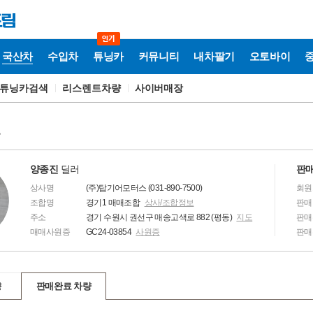
국산차
수입차
튜닝카
커뮤니티
내차팔기
오토바이
튜닝카검색
리스렌트차량
사이버매장
보
양종진
딜러
판매
상사명
(주)탑기어모터스 (031-890-7500)
회원
조합명
경기1 매매조합
상사/조합정보
판매
주소
경기 수원시 권선구 매송고색로 882 (평동)
지도
판매
매매사원증
GC24-03854
사원증
판매
량
판매완료 차량