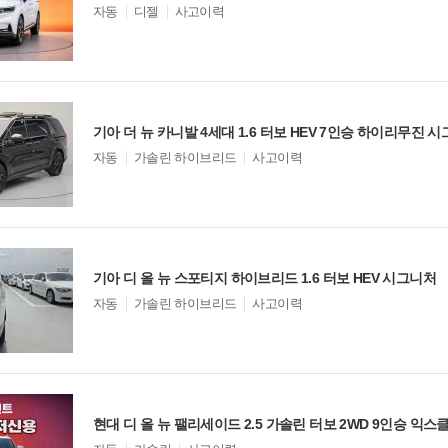
모
자동
디젤
사고이력
델
옵
션
비교
기아 더 뉴 카니발 4세대 1.6 터보 HEV 7인승 하이리무진 
모
자동
가솔린 하이브리드
사고이력
델
옵
션
비교
기아 디 올 뉴 스포티지 하이브리드 1.6 터보 HEV 시그니처
모
자동
가솔린 하이브리드
사고이력
델
옵
션
비교