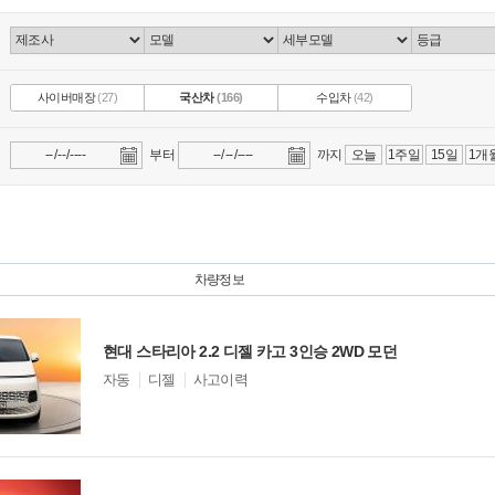
사이버매장
(27)
국산차
(166)
수입차
(42)
부터
까지
오늘
1주일
15일
1개
차량정보
현대 스타리아 2.2 디젤 카고 3인승 2WD 모던
모
자동
디젤
사고이력
델
옵
션
비교