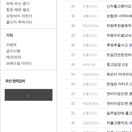
트럭·버스·중기
신차출고했어
32
교통사고/..
항공·해운·철도
오토바이·자전거
보험료 너무비
31
교통사고/..
올드카·추억거리
차량추천좀해
30
국산차게시..
차량수리끝났
29
교통사고/..
이벤트
후방추돌사고
28
교통사고/..
[5
공지사항
빗길안전운전
27
교통사고/..
제안/건의
보배드림 이야기
중고입양
26
내차사진
[13]
화순이 야개자
25
수입차게시..
돈많은 마티즈
24
교통사고/..
[
연비이정도면 
23
교통사고/..
/
연비이정도면 
22
수입차게시..
일주일만에 출
21
교통사고/..
차출고했어요
20
수입차게시..
[4