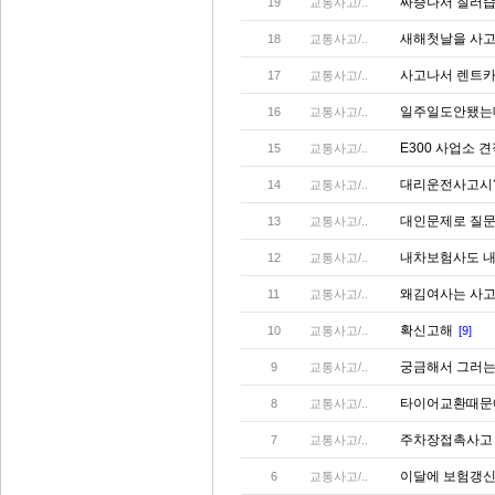
짜증나서 질러
19
교통사고/..
새해첫날을 사
18
교통사고/..
사고나서 렌트
17
교통사고/..
일주일도안됐는
16
교통사고/..
E300 사업소
15
교통사고/..
대리운전사고시
14
교통사고/..
대인문제로 질
13
교통사고/..
내차보험사도 
12
교통사고/..
왜김여사는 사
11
교통사고/..
확신고해
10
교통사고/..
[9]
궁금해서 그러
9
교통사고/..
타이어교환때문
8
교통사고/..
주차장접촉사
7
교통사고/..
이달에 보험갱
6
교통사고/..