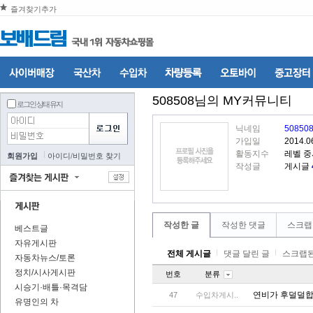
즐겨찾기추가
508508
님의 MY커뮤니티
로그인 상태 유지
닉네임
50850
가입일
2014.0
활동지수
레벨 중
회원가입
아이디
/
비밀번호 찾기
작성글
게시글
작성한 글
작성한 댓글
스크랩
베스트글
자유게시판
전체 게시글
댓글 달린 글
스크랩된
자동차뉴스/토론
정치/시사게시판
번호
분류
시승기·배틀·목격담
연비가 후덜덜
47
수입차게시..
유명인의 차