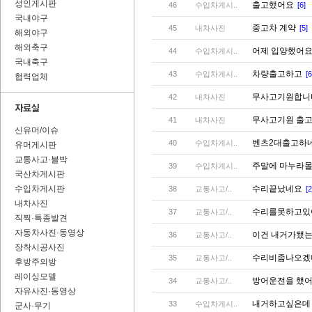
성인게시판
출고했어요
46
수입차게시..
[6]
국내야구
중고차 계약
45
내차사진
[5]
해외야구
해외축구
어제 입양했어
44
수입차게시..
국내축구
차량출고하고
43
수입차게시..
[6
협력업체
무사고기원합
42
내차사진
무사고기원 출
41
내차사진
신유머/이슈
벤츠2대출고하
40
수입차게시..
유머게시판
교통사고·블박
주말에 마누라
39
수입차게시..
국산차게시판
수입차게시판
수리끝났네요
38
교통사고/..
[2
내차사진
수리를못하고
37
교통사고/..
직찍·특종발견
자동차사진·동영상
이건 내거가됐
36
교통사고/..
장착시공사진
수리비좀나오
35
교통사고/..
후방주의방
레이싱모델
방어운전을 했
34
교통사고/..
자유사진·동영상
내거하고싶은
33
수입차게시..
군사·무기