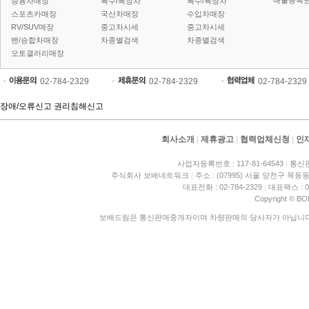
매물등록권
승용차매장
특수/특장차
특수/특장차
스포츠카매장
국산차매장
수입차매장
RV/SUV매장
중고차시세
중고차시세
밴/승합차매장
차종별검색
차종별검색
오토갤러리매장
02-784-2329
02-784-2329
02-784-2329
장애/오류신고
권리침해신고
회사소개
|
제휴광고
|
협력업체신청
|
인
사업자등록번호 : 117-81-64543
|
통신판
주식회사 보배네트워크
|
주소 : (07995) 서울 양천구 목동동
대표전화 : 02-784-2329
|
대표팩스 : 02
Copyright © BO
보배드림은 통신판매중개자이며 차량판매의 당사자가 아닙니다. 