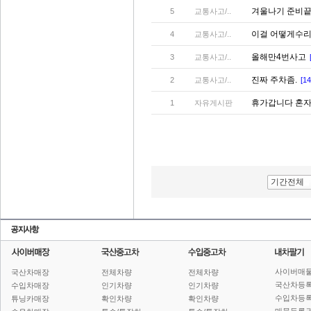
겨울나기 준비
5
교통사고/..
이걸 어떻게수
4
교통사고/..
올해만4번사고
3
교통사고/..
진짜 주차좀.
2
교통사고/..
[14
휴가갑니다 혼
1
자유게시판
기간전체
사이버매
국산차매장
전체차량
전체차량
국산차등
수입차매장
인기차량
인기차량
수입차등
튜닝카매장
확인차량
확인차량