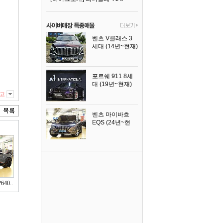
벤츠 V클래스 3
세대 (14년~현재)
2023년식
포르쉐 911 8세
대 (19년~현재)
2026년식
고
벤츠 마이바흐
EQS (24년~현
재)
2024년식
40..