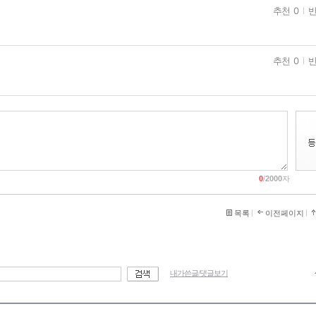
추천 0
반
추천 0
반
0
/
2000
자
목록
이전페이지
내가쓴글/댓글보기