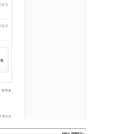
대 0
대 0
맨위로