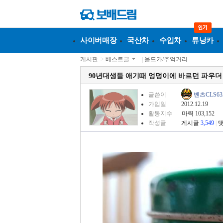
사이버매장
국산차
수입차
튜닝카
게시판
>
베스트글
|
올드카/추억거리
90년대생들 애기때 엉덩이에 바르던 파우더
글쓴이
벤츠CLS6
가입일
2012.12.19
활동지수
마력 103,152
작성글
게시글
3,549
|