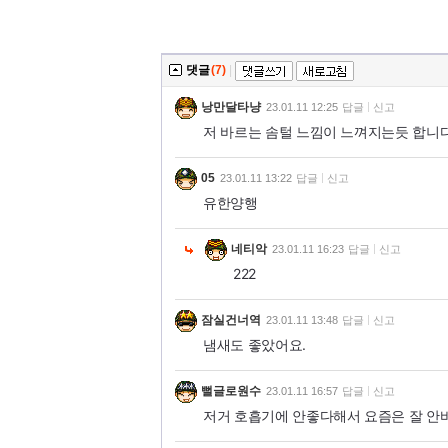
댓글
(7)
|
낭만달타냥
23.01.11 12:25
답글
신고
저 바르는 솜털 느낌이 느껴지는듯 합니
05
23.01.11 13:22
답글
신고
유한양행
네티악
23.01.11 16:23
답글
신고
222
잠실건너역
23.01.11 13:48
답글
신고
냄새도 좋았어요.
뻘글로원수
23.01.11 16:57
답글
신고
저거 호흡기에 안좋다해서 요즘은 잘 안