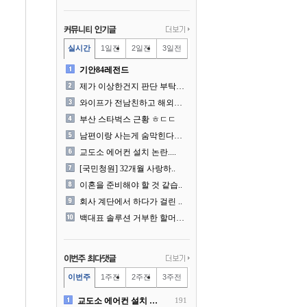
실시간
1일전
2일전
3일전
기안84레전드
제가 이상한건지 판단 부탁드..
와이프가 전남친하고 해외여행..
부산 스타벅스 근황 ㅎㄷㄷ
남편이랑 사는게 숨막힌다는 ..
교도소 에어컨 설치 논란....
[국민청원] 32개월 사랑하..
이혼을 준비해야 할 것 같습..
회사 계단에서 하다가 걸린 ..
백대표 솔루션 거부한 할머니..
이번주
1주전
2주전
3주전
교도소 에어컨 설치 논란....
191