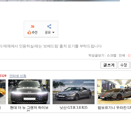
36
기타 매체에서 인용하실 때는 '보배드림' 출처 표기를 부탁드립니다
작성글보기
|
스크랩
|
인쇄
|
신
2329
인터넷 신청
러
현대 더 뉴 그랜저 하이브
닛산 GT-R 3.8 R35
람보르기니 우라칸 LP6
리..