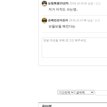
눈팅회원15년차
23.01.12 13:15
답글
신고
저거 아직도 쓰는뎅..
손예진조아조아
23.01.12 17:48
답글
신고
보들보들 해진다는