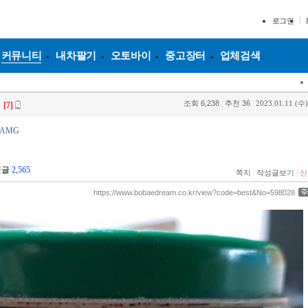
로그인
커뮤니티
내차팔기
오토바이
중고장터
업체검색
조회
6,238
|
추천
36
|
2023.01.11 (수)
[7]
3AMG
댓글
2,565
|
|
쪽지
작성글보기
신
https://www.bobaedream.co.kr/view?code=best&No=598028