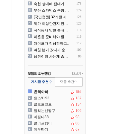
축협 성매매 접대가 더 충격..
178
부산 스타벅스 근황 ㅎㄷㄷ
174
[국민청원] 32개월 사랑하..
128
제가 이상한건지 판단 부탁드..
126
자식농사 망친 순대국집 사장..
116
이혼을 준비해야 할 것 같습..
116
와이프가 전남친하고 해외여행..
112
여친 본가 갔다가 충격 먹은..
100
남편이랑 사는게 숨막힌다는 ..
86
게시글 추천수
댓글 추천수
윤혜아빠
184
윈스9192
137
클로드코드
134
달리는신짱구
106
마틸다88
98
클리프행어
86
여우타기
67