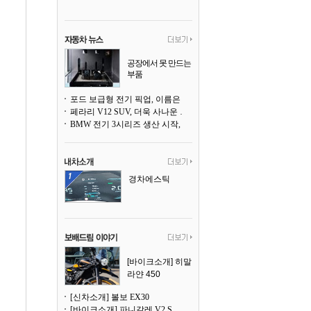
공장에서 못 만드는
부품
3D 프린팅으로 찍
어낸다
포드 보급형 전기 픽업, 이름은 `패덤`
페라리 V12 SUV, 더욱 사나운 얼굴로 돌아온다
BMW 전기 3시리즈 생산 시작, 뮌헨 공장은 전기차 전용으로 전환
경차에스틱
[바이크소개] 히말
라얀 450
[신차소개] 볼보 EX30
[바이크소개] 파니갈레 V2 S