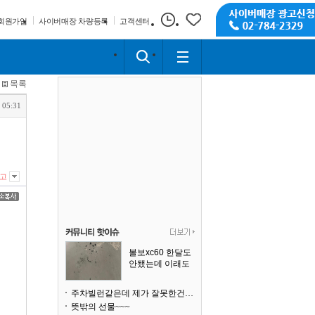
회원가입
사이버매장 차량등록
고객센터
목록
 05:31
고
볼보xc60 한달도
안됐는데 이래도
되나요?
주차빌런같은데 제가 잘못한건가요
뜻밖의 선물~~~