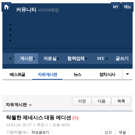
커뮤니티
사이버매장
게시판
자료실
협력업체
MY
글쓰기
베스트글
자유게시판
뉴스
정치/시사
시배목
유명인의차
보배드림이야기
성인게시판
국내야구
해외야구
해외축구
국내축구
이전
다음
목록
자유게시판
탁월한 제네시스 대동 에디션
(5)
14.03.24 20:57
추천 2
조회 4056
기동탁월대z
작성글보기
신고
댓글