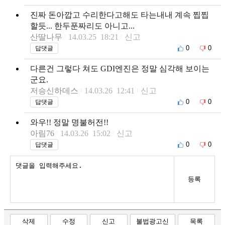
진짜 돈아깝고 수리한다고해도 타는내내 계속 찝찝
할듯... 한두푼짜리도 아니고...
산딸나무
14.03.25 18:21
신고
0
0
답댓글
다른건 그렇다 쳐도 GDI엔진은 정말 심각해 보이는
군요.
저승신하데스
14.03.26 12:41
신고
0
0
답댓글
와우!! 정말 명불허전!!
아림76
14.03.26 15:02
신고
0
0
답댓글
등록
삭제
수정
신고
불법광고신
목록