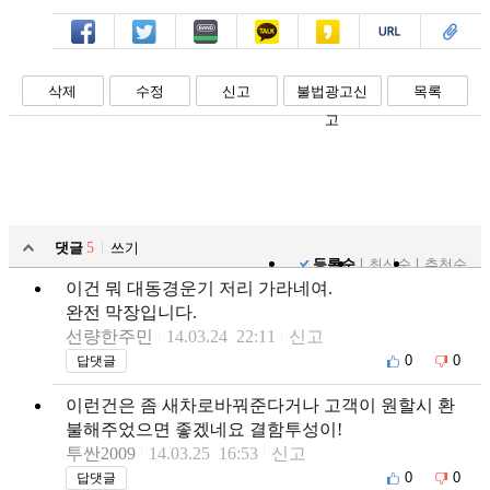
페북
트윗
밴드
카톡
카스
복사
스크랩
삭제
수정
신고
불법광고신
목록
고
댓글
5
쓰기
등록순
최신순
추천순
이건 뭐 대동경운기 저리 가라네여.
완전 막장입니다.
선량한주민
14.03.24 22:11
신고
0
0
답댓글
이런건은 좀 새차로바꿔준다거나 고객이 원할시 환
불해주었으면 좋겠네요 결함투성이!
투싼2009
14.03.25 16:53
신고
0
0
답댓글