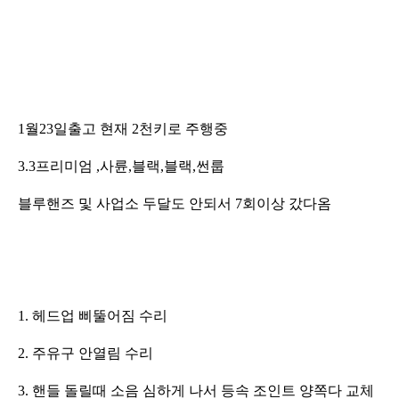
1월23일출고 현재 2천키로 주행중
3.3프리미엄 ,사륜,블랙,블랙,썬룹
블루핸즈 및 사업소 두달도 안되서 7회이상 갔다옴
1. 헤드업 삐뚤어짐 수리
2. 주유구 안열림 수리
3. 핸들 돌릴때 소음 심하게 나서 등속 조인트 양쪽다 교체