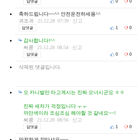
0
0
답댓글
축하드립니다~~^^ 안전운전하세용^^
귀조귀
21.12.28 07:39
신고
1
0
답댓글
감사합니다!^^
써콩
21.12.28 08:54
신고
0
0
답댓글
삭제된 댓글입니다.
오 카니발만 타고계시는 진짜 오너시군요 ㅎㅎ
진짜 세차가 걱정입니다 ㅜㅜ
까만색이라 조심조심 해야할 것 같네요~~!
써콩
21.12.28 08:56
신고
1
0
답댓글
안전하게 잘타셔요~~~