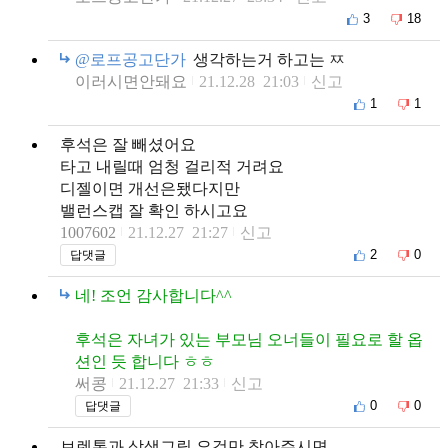
3
18
@로프공고단가
생각하는거 하고는 ㅉ
이러시면안돼요
21.12.28 21:03
신고
1
1
후석은 잘 빼셨어요
타고 내릴때 엄청 걸리적 거려요
디젤이면 개선은됐다지만
밸런스캡 잘 확인 하시고요
1007602
21.12.27 21:27
신고
2
0
답댓글
네! 조언 감사합니다^^
후석은 자녀가 있는 부모님 오너들이 필요로 할 옵
션인 듯 합니다 ㅎㅎ
써콩
21.12.27 21:33
신고
0
0
답댓글
브렌톤과 삼색그릴 요것만 참아주시면