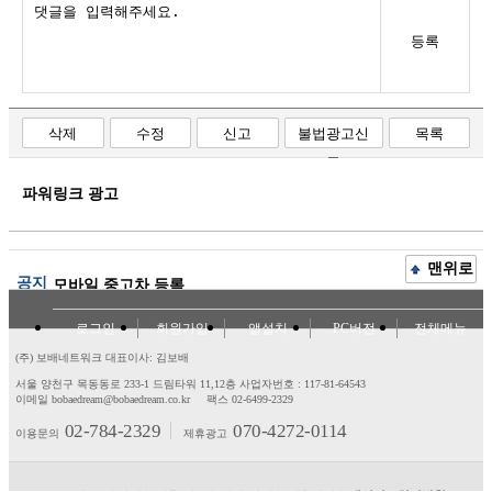
등록
삭제
수정
신고
불법광고신
목록
고
파워링크 광고
맨위로
공지
모바일 중고차 등록
로그인
회원가입
앱설치
PC버전
전체메뉴
(주) 보배네트워크 대표이사: 김보배
서울 양천구 목동동로 233-1 드림타워 11,12층
사업자번호 : 117-81-64543
이메일 bobaedream@bobaedream.co.kr
팩스 02-6499-2329
02-784-2329
070-4272-0114
이용문의
제휴광고