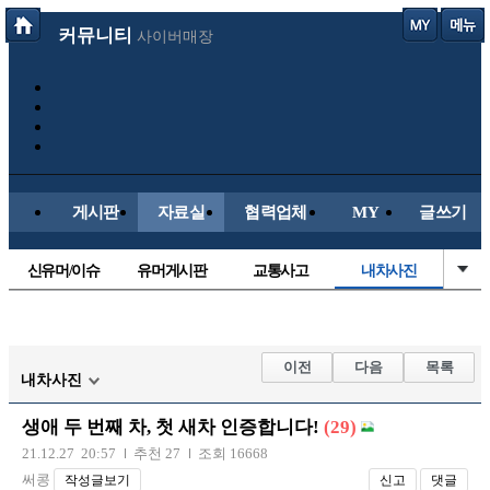
커뮤니티
사이버매장
게시판
자료실
협력업체
MY
글쓰기
신유머/이슈
유머게시판
교통사고
내차사진
국산차
수입차
직찍/특종
자동차사진
후방주의방
레이싱모델
자유사진
군사/무기
이전
다음
목록
내차사진
트럭/버스
항공/해운/철도
올드카/추억
오토바이
생애 두 번째 차, 첫 새차 인증합니다!
(29)
장착시공사진
21.12.27 20:57
추천 27
조회 16668
써콩
작성글보기
신고
댓글