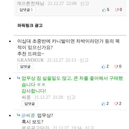
게으른천재님
21.12.27 22:08
신고
5
0
답댓글
1
파워링크 광고
이십대 초중반에 카니발이면 차박이라던가 등의 목
적이 있으신가요?
추천 드려요~
GRANDEUR
21.12.27 21:13
신고
2
0
답댓글
업무상 짐 실을일도 많고, 큰 차를 좋아해서 구매했
습니다 ㅎㅎ
감사합니다!
써콩
21.12.27 21:20
신고
2
2
답댓글
@써콩
업무상?
혹시 보도?
로프공고단가
21.12.27 23:34
신고