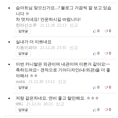
슴아트님 맞으신가요...? 블로그 가끔씩 잘 보고 있습
니다 ㅎ
차 멋지네요! 안운하시길 바랍니다!
한라산소주
21.12.28 22:13
신고
0
0
답댓글
실내가 더 이쁘네요
지동이파더
21.12.28 23:35
신고
0
0
답댓글
이번 카니발은 외관이며 내관이며 이쁜거 같아요~~
축하드려요~ 갠적으로 기아디자인(내/외관)을 더 좋
아해서 ㅎㅎ
mnkk
21.12.30 13:12
신고
0
0
답댓글
저랑 같은차네요. 연비 좋고 탈만해요. ㅎㅎㅎ
09G
21.12.31 20:23
신고
0
0
답댓글