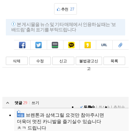
추천
27
본 게시물을 뉴스 및 기타 매체에서 인용하실 때는 '보
배드림' 출처 표기를 부탁드립니다
페북
트윗
밴드
카톡
카스
복사
스크랩
삭제
수정
신고
불법광고신
목록
고
댓글
29
쓰기
등록순
최신순
추천순
브렌톤과 삼색그릴 요것만 참아주시면
베플
더욱더 멋진 카니발을 즐기실수 있습니다
ㅊㅋ 드립니다