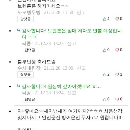
브렌튼은 하지마세요~~~
까오삥무삥
21.12.28 11:50
신고
4
0
답댓글
감사합니다! 브렌톤은 절대 쳐다도 안볼 예정입니
다 ㅋㅋ
써콩
21.12.28 13:23
신고
0
0
답댓글
할부인생 축하드림
수사대팀장
21.12.28 13:00
신고
2
1
답댓글
감사합니다! 열심히 갚아야겠네요 ㅎ…
써콩
21.12.28 13:24
신고
0
0
답댓글
차~좋네요~~새차냄새가 여기까지?ㅎㅎㅎ 처음생각
잊지마시고 안전운전 방어운전 무사고기원합니다!!