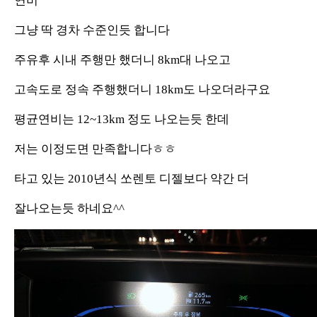
연비
그냥 딱 경차 수준인듯 합니다
주유후 시내 주행만 했더니 8km대 나오고
고속도로 정속 주행했더니 18km도 나오더라구요
평균연비는 12~13km 정도 나오는듯 한데
저는 이정도면 만족합니다ㅎㅎ
타고 있는 2010년식 쏘렌토 디젤보다 약간 더
잘나오는듯 하네요^^