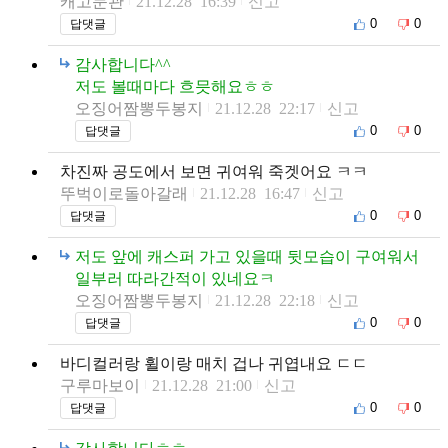
캐고문관
21.12.28 16:39
신고
0
0
답댓글
감사합니다^^
저도 볼때마다 흐믓해요ㅎㅎ
오징어짬뽕두봉지
21.12.28 22:17
신고
0
0
답댓글
차진짜 공도에서 보면 귀여워 죽겟어요 ㅋㅋ
뚜벅이로돌아갈래
21.12.28 16:47
신고
0
0
답댓글
저도 앞에 캐스퍼 가고 있을때 뒷모습이 구여워서
일부러 따라간적이 있네요ㅋ
오징어짬뽕두봉지
21.12.28 22:18
신고
0
0
답댓글
바디컬러랑 휠이랑 매치 겁나 귀엽내요 ㄷㄷ
구루마보이
21.12.28 21:00
신고
0
0
답댓글