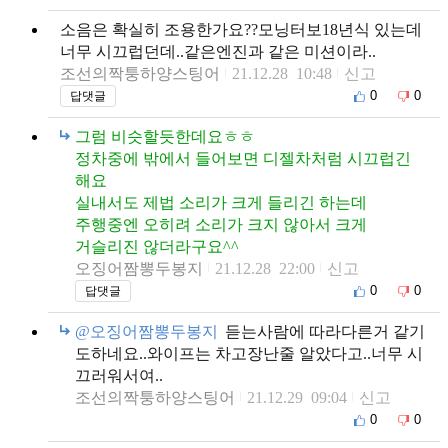
소음은 확실히 조용한가요??모닝터보18년식 있는데
너무 시끄럽던데..같은엔진과 같은 미션이라..
조선의짝퉁하양스팅어
21.12.28 10:48
신고
0
0
답댓글
그럼 비슷할듯한데요ㅎㅎ
정차중에 밖에서 들어보면 디젤차처럼 시끄럽긴
해요
실내서도 제법 소리가 크게 들리긴 하는데
주행중엔 오히려 소리가 크지 않아서 크게
거슬리진 않더라구요^^
오징어짬뽕두봉지
21.12.28 22:00
신고
0
0
답댓글
@오징어짬뽕두봉지
듣는사람에 따라다른거 같기
도하네요..와이프는 차고장난줄 알았다고..너무 시
끄러워서여..
조선의짝퉁하양스팅어
21.12.29 09:04
신고
0
0