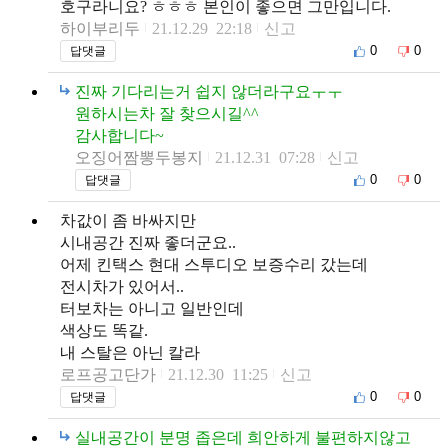
호구라니요? ㅎㅎㅎ 본인이 좋으면 그만입니다.
하이부리두
21.12.29 22:18
신고
0
0
답댓글
진짜 기다리는거 쉽지 않더라구요ㅜㅜ
원하시는차 잘 찾으시길^^
감사합니다~
오징어짬뽕두봉지
21.12.31 07:28
신고
0
0
답댓글
차값이 좀 바싸지만
시내공간 진짜 좋더군요..
어제 킨택스 현대 스투디오 보증수리 갔는데
전시차가 있어서..
터보차는 아니고 일반인데
색상도 똑같.
내 스탈은 아닌 칼라
로프공고단가
21.12.30 11:25
신고
0
0
답댓글
실내공간이 분명 좁은데 희안하게 불편하지않고