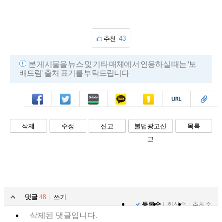
추천
43
본 게시물을 뉴스 및 기타 매체에서 인용하실 때는 '보
배드림' 출처 표기를 부탁드립니다
페북
트윗
밴드
카톡
카스
복사
스크랩
삭제
수정
신고
불법광고신
목록
고
댓글
48
쓰기
등록순
최신순
추천순
삭제된 댓글입니다.