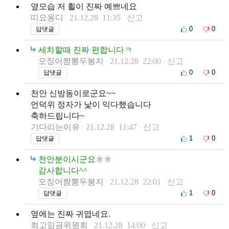
옆모습 저 휠이 진짜 예쁘네요
띠요옹디
21.12.28 11:35
신고
0
0
답댓글
세차할때 진짜 편합니다ㅋ
오징어짬뽕두봉지
21.12.28 22:00
신고
0
0
답댓글
천안 신방동이로군요~~
언덕위 정자가 낯이 익다했습니다
축하드립니다~
기다리는이유
21.12.28 11:47
신고
1
0
답댓글
천안분이시군요ㅎㅎ
감사합니다^^
오징어짬뽕두봉지
21.12.28 22:01
신고
1
0
답댓글
옆에는 진짜 귀엽네요.
최고임금위원회
21.12.28 14:00
신고