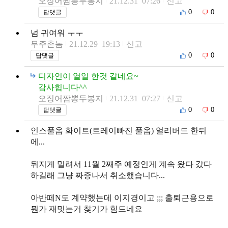
오징어짬뽕두봉지
21.12.31 07:26
신고
0
0
답댓글
넘 귀여워 ㅜㅜ
무주촌놈
21.12.29 19:13
신고
0
0
답댓글
디자인이 열일 한것 같네요~
감사힙니다^^
오징어짬뽕두봉지
21.12.31 07:27
신고
0
0
답댓글
인스풀옵 화이트(트레이빠진 풀옵) 얼리버드 한뒤
에...
뒤지게 밀려서 11월 2째주 예정인게 계속 왔다 갔다
하길래 그냥 짜증나서 취소했습니다...
아반떼N도 계약했는데 이지경이고 ;;; 출퇴근용으로
뭔가 재밋는거 찾기가 힘드네요