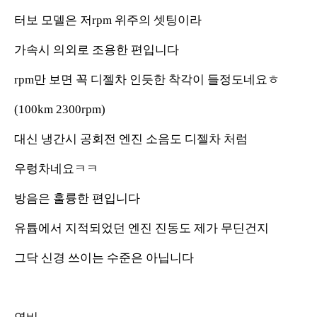
터보 모델은 저rpm 위주의 셋팅이라
가속시 의외로 조용한 편입니다
rpm만 보면 꼭 디젤차 인듯한 착각이 들정도네요ㅎ
(100km 2300rpm)
대신 냉간시 공회전 엔진 소음도 디젤차 처럼
우렁차네요ㅋㅋ
방음은 훌륭한 편입니다
유튭에서 지적되었던 엔진 진동도 제가 무딘건지
그닥 신경 쓰이는 수준은 아닙니다