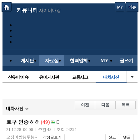
커뮤니티
사이버매장
게시판
자료실
협력업체
MY
글쓰기
신유머/이슈
유머게시판
교통사고
내차사진
국산차
수입차
직찍/특종
자동차사진
후방주의방
레이싱모델
자유사진
군사/무기
이전
다음
목록
내차사진
트럭/버스
항공/해운/철도
올드카/추억
오토바이
호구 인증ㅎㅎ
(49)
장착시공사진
21.12.28 00:00
추천 43
조회 24254
오징어짬뽕두봉지
작성글보기
신고
댓글