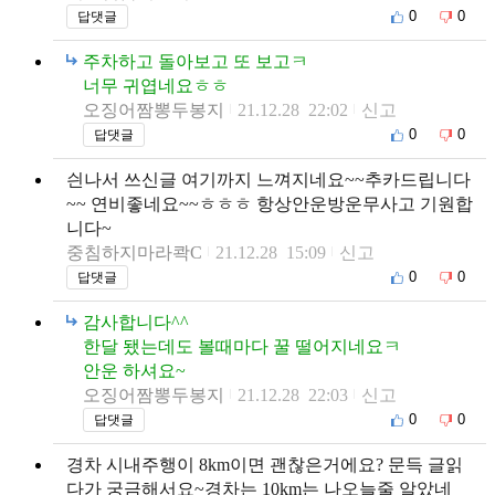
0
0
답댓글
주차하고 돌아보고 또 보고ㅋ
너무 귀엽네요ㅎㅎ
오징어짬뽕두봉지
21.12.28 22:02
신고
0
0
답댓글
싄나서 쓰신글 여기까지 느껴지네요~~추카드립니다
~~ 연비좋네요~~ㅎㅎㅎ 항상안운방운무사고 기원합
니다~
중침하지마라콱C
21.12.28 15:09
신고
0
0
답댓글
감사합니다^^
한달 됐는데도 볼때마다 꿀 떨어지네요ㅋ
안운 하셔요~
오징어짬뽕두봉지
21.12.28 22:03
신고
0
0
답댓글
경차 시내주행이 8km이면 괜찮은거에요? 문득 글읽
다가 궁금해서요~경차는 10km는 나오늘줄 알았네