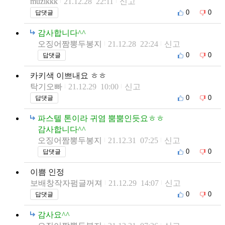
muzikkk
21.12.28 22:11
신고
0
0
답댓글
감사합니다^^
오징어짬뽕두봉지
21.12.28 22:24
신고
0
0
답댓글
카키색 이쁘내요 ㅎㅎ
탁기오빠
21.12.29 10:00
신고
0
0
답댓글
파스텔 톤이라 귀염 뿜뿜인듯요ㅎㅎ
감사합니다^^
오징어짬뽕두봉지
21.12.31 07:25
신고
0
0
답댓글
이쁨 인정
보배창작자펌글꺼져
21.12.29 14:07
신고
0
0
답댓글
감사요^^