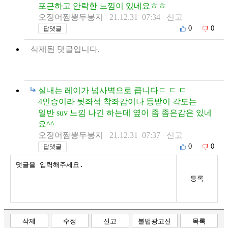
포근하고 안락한 느낌이 있네요ㅎㅎ
오징어짬뽕두봉지
21.12.31 07:34
신고
0
0
답댓글
삭제된 댓글입니다.
실내는 레이가 넘사벽으로 큽니다ㄷ ㄷ ㄷ
4인승이라 뒷좌석 착좌감이나 등받이 각도는
일반 suv 느낌 나긴 하는데 옆이 좀 좀은감은 있네
요^^
오징어짬뽕두봉지
21.12.31 07:37
신고
0
0
답댓글
등록
삭제
수정
신고
불법광고신
목록