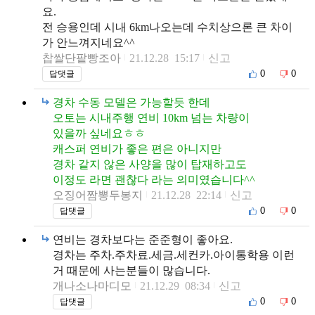
요.
전 승용인데 시내 6km나오는데 수치상으론 큰 차이
가 안느껴지네요^^
찹쌀단팥빵조아
21.12.28 15:17
신고
0
0
답댓글
경차 수동 모델은 가능할듯 한데
오토는 시내주행 연비 10km 넘는 차량이
있을까 싶네요ㅎㅎ
캐스퍼 연비가 좋은 편은 아니지만
경차 같지 않은 사양을 많이 탑재하고도
이정도 라면 괜찮다 라는 의미였습니다^^
오징어짬뽕두봉지
21.12.28 22:14
신고
0
0
답댓글
연비는 경차보다는 준준형이 좋아요.
경차는 주차.주차료.세금.세컨카.아이통학용 이런
거 때문에 사는분들이 많습니다.
개나소나마디모
21.12.29 08:34
신고
0
0
답댓글