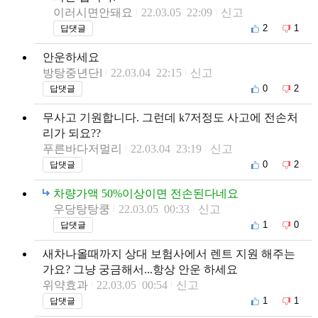
이러시면안돼요
22.03.05 22:09
신고
2
1
답댓글
안운하세요
방탕중년단l
22.03.04 22:15
신고
0
2
답댓글
무사고 기원합니다. 그런데 k7저정도 사고에 전손처
리가 되요??
푸른바다저멀리
22.03.04 23:19
신고
0
2
답댓글
차량가액 50%이상이면 전손된다네요
우당탕탕쿵
22.03.05 00:33
신고
1
0
답댓글
새차나올때까지 상대 보험사에서 렌트 지원 해주는
가요? 그냥 궁금해서...항상 안운 하세요
위약효과
22.03.05 00:54
신고
1
1
답댓글