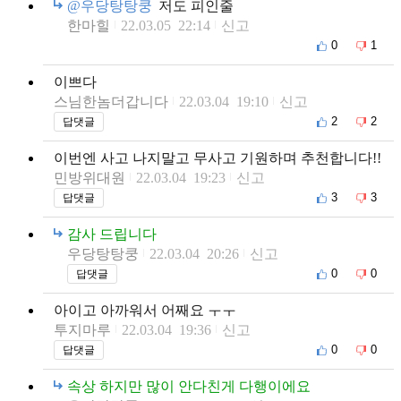
@우당탕탕쿵
저도 피인줄
한마힐
22.03.05 22:14
신고
0
1
이쁘다
스님한놈더갑니다
22.03.04 19:10
신고
2
2
답댓글
이번엔 사고 나지말고 무사고 기원하며 추천합니다!!
민방위대원
22.03.04 19:23
신고
3
3
답댓글
감사 드립니다
우당탕탕쿵
22.03.04 20:26
신고
0
0
답댓글
아이고 아까워서 어째요 ㅜㅜ
투지마루
22.03.04 19:36
신고
0
0
답댓글
속상 하지만 많이 안다친게 다행이에요