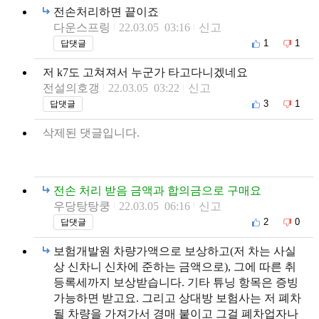
전손처리하면 끝이죠
다운스프링
22.03.05 03:16
신고
1
1
답댓글
저 k7도 고쳐져서 누군가 타고다니겠네요
전설의호갱
22.03.05 03:22
신고
3
1
답댓글
삭제된 댓글입니다.
전손 처리 받음 금액과 합의금으로 구매요
우당탕탕쿵
22.03.05 06:16
신고
2
0
답댓글
보험개발원 차량가액으로 보상하고(저 차는 사실
상 신차니 신차에 준하는 금액으로), 그에 따른 취
등록세까지 보상받습니다. 기타 튜닝 항목은 증빙
가능하면 받고요. 그리고 상대방 보험사는 저 폐차
될 차량을 가져가서 경매 붙이고 그걸 폐차업자나