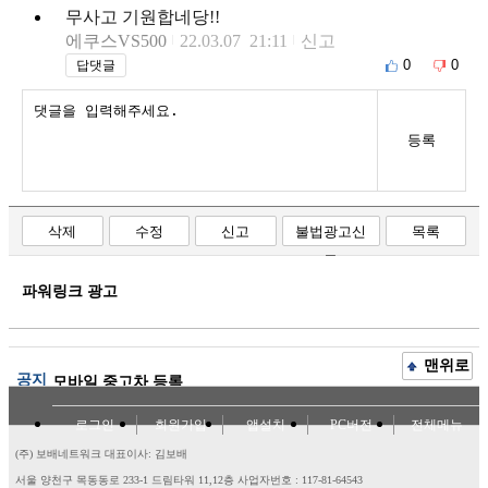
무사고 기원합네당!!
에쿠스VS500
22.03.07 21:11
신고
0
0
답댓글
등록
삭제
수정
신고
불법광고신
목록
고
파워링크 광고
맨위로
공지
모바일 중고차 등록
로그인
회원가입
앱설치
PC버전
전체메뉴
(주) 보배네트워크 대표이사: 김보배
서울 양천구 목동동로 233-1 드림타워 11,12층
사업자번호 : 117-81-64543