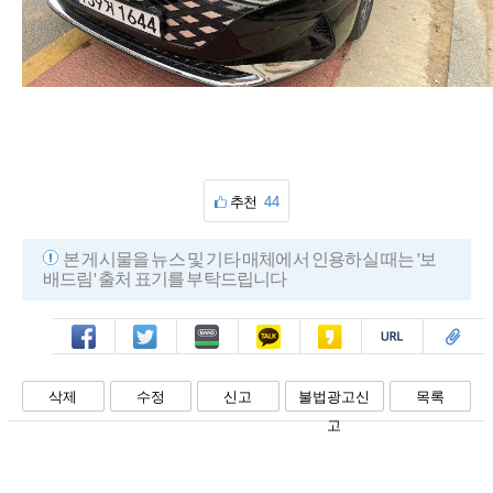
추천
44
본 게시물을 뉴스 및 기타 매체에서 인용하실 때는 '보
배드림' 출처 표기를 부탁드립니다
페북
트윗
밴드
카톡
카스
복사
스크랩
삭제
수정
신고
불법광고신
목록
고