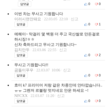
0
0
답댓글
이번 차는 무사고 기원합니다
이러시면안돼요
22.03.05 22:10
신고
0
1
답댓글
에헤이~ 막걸리 몇 백원 더 주고 국산쌀로 만든걸로
하시징!ㅎㅎ
신차 축하드리고 무사고 기원합니다~
김치만두
22.03.06 22:55
신고
0
2
답댓글
무사고 기원합니다!!
곰돌이푸우
22.03.07 10:06
신고
0
0
답댓글
흐미 k7 프리미어 저랑 같은 차종인데 안타깝습니다..
ㅠㅠ 그렌저 르블랑 멋지네요 안운 하세요 ~!
NFCXX
22.03.07 11:20
신고
0
0
답댓글