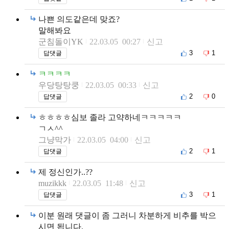
나쁜 의도같은데 맞죠?
말해봐요
군침돌이YK
22.03.05 00:27
신고
3
1
답댓글
ㅋㅋㅋㅋ
우당탕탕쿵
22.03.05 00:33
신고
2
0
답댓글
ㅎㅎㅎㅎ심보 졸라 고약하네ㅋㅋㅋㅋㅋ
ㄱㅅ^^
그냥막가
22.03.05 04:00
신고
2
1
답댓글
제 정신인가..??
muzikkk
22.03.05 11:48
신고
3
1
답댓글
이분 원래 댓글이 좀 그러니 차분하게 비추를 박으
시면 됩니다.