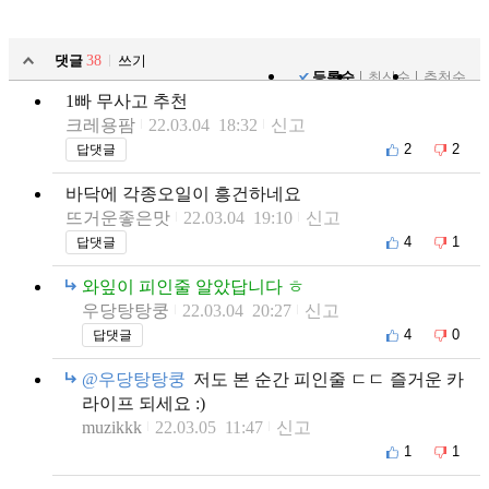
댓글
38
쓰기
등록순
최신순
추천순
1빠 무사고 추천
크레용팜
22.03.04 18:32
신고
2
2
답댓글
바닥에 각종오일이 흥건하네요
뜨거운좋은맛
22.03.04 19:10
신고
4
1
답댓글
와잎이 피인줄 알았답니다 ㅎ
우당탕탕쿵
22.03.04 20:27
신고
4
0
답댓글
@우당탕탕쿵
저도 본 순간 피인줄 ㄷㄷ 즐거운 카
라이프 되세요 :)
muzikkk
22.03.05 11:47
신고
1
1