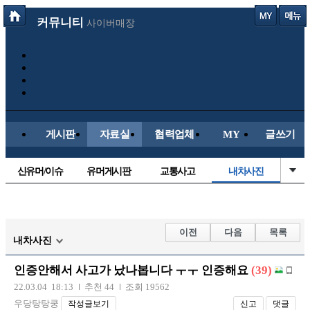
커뮤니티
사이버매장
게시판
자료실
협력업체
MY
글쓰기
신유머/이슈
유머게시판
교통사고
내차사진
국산차
수입차
직찍/특종
자동차사진
후방주의방
레이싱모델
자유사진
군사/무기
이전
다음
목록
내차사진
트럭/버스
항공/해운/철도
올드카/추억
오토바이
인증안해서 사고가 났나봅니다 ㅜㅜ 인증해요
(39)
장착시공사진
22.03.04 18:13
추천 44
조회 19562
우당탕탕쿵
작성글보기
신고
댓글