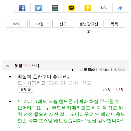
페북
트윗
밴드
카톡
카스
복사
스크랩
삭제
수정
신고
불법광고신
목록
고
댓글
11
쓰기
등록순
최신순
추천순
확실히 폰카보다 좋네요;;
도니가엄써요
22.04.01 13:41
신고
0
0
답댓글
ㄴ 아..! 그래도 요즘 핸드폰 카메라 화질 무시할 수
없더라구요..! ㅠ 핸드폰 카메라로도 화각 잘 잡고 위
치 선정 좋으면 사진 잘 나오더라구요 ^^ 해당 내용도
한번 차후 포스팅 해보겠습니다~! 댓글 감사합니다^
^