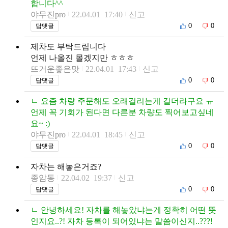
합니다^^
야무진pro
22.04.01 17:40
신고
0
0
답댓글
제차도 부탁드립니다
언제 나올진 몰겠지만 ㅎㅎㅎ
뜨거운좋은맛
22.04.01 17:43
신고
0
0
답댓글
ㄴ 요즘 차량 주문해도 오래걸리는게 길더라구요 ㅠ
언제 꼭 기회가 된다면 다른분 차량도 찍어보고싶네
요~ :)
야무진pro
22.04.01 18:45
신고
0
0
답댓글
자차는 해놓은거죠?
종암동
22.04.02 19:37
신고
0
0
답댓글
ㄴ 안녕하세요! 자차를 해놓았냐는게 정확히 어떤 뜻
인지요..?! 자차 등록이 되어있냐는 말씀이신지..???!