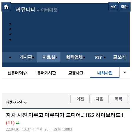
커뮤니티
사이버매장
게시판
자료실
협력업체
MY
글쓰기
신유머/이슈
유머게시판
교통사고
내차사진
국산차
수입차
직찍/특종
자동차사진
후방주의방
레이싱모델
자유사진
군사/무기
이전
다음
목록
내차사진
트럭/버스
항공/해운/철도
올드카/추억
오토바이
자차 사진 미루고 미루다가 드디어..! [K5 하이브리드 ]
장착시공사진
(11)
22.04.01 13:37
추천 20
조회 13883