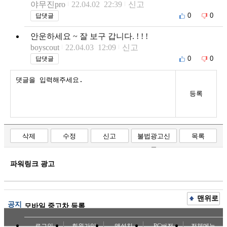
야무진pro
22.04.02 22:39
신고
0
0
답댓글
안운하세요 ~ 잘 보구 갑니다. ! ! !
boyscout
22.04.03 12:09
신고
0
0
답댓글
등록
삭제
수정
신고
불법광고신
목록
고
파워링크 광고
맨위로
공지
모바일 중고차 등록
로그인
회원가입
앱설치
PC버전
전체메뉴