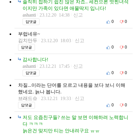
솔직히 접하기 쉽진 않은 차죠.. 세컨으론 멋찐녀석
이지만 가족이 있다면 애물딱지 입니다!
ashanti
23.12.20 14:38
신고
0
0
답댓글
부럽네유~
김치만두
23.12.20 18:03
신고
0
0
답댓글
감사합니다!
ashanti
23.12.21 17:45
신고
0
0
답댓글
차질...이라는 단어를 모르고 내용을 보다 보니 이해
했네요. 늙나 봅니다.
브래드슈
23.12.21 19:33
신고
0
0
답댓글
저도 요즘친구들? 쓰는 말 보면 이해하려 노력합니
다 ㅋㅋㅋ
늙은건 맞지만 티는 안내려구요 ㅠㅠ