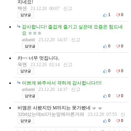
지네요!
텍센
23.12.20 00:07
신고
1
0
답댓글
감사합니다! 즐겁게 즐기고 싶은데 요즘은 힘드네
요 ㅎㅎㅎ
ashanti
23.12.20 14:37
신고
0
0
답댓글
캬~~ 너무 멋집니다.
욱맨
23.12.20 02:14
신고
0
0
답댓글
이쁘게 봐주셔서 격하게 감사합니다!!!!
ashanti
23.12.20 14:37
신고
0
0
답댓글
비엠은 사봤지만 M까지는 못가봤네 ㅜ ㅜ
320d샀는데m3가눈앞에아른거려
23.12.20 07:55
신
고
0
0
답댓글