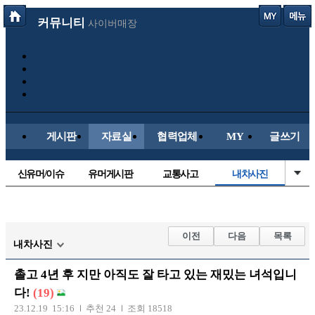
커뮤니티
사이버매장
게시판
자료실
협력업체
MY
글쓰기
신유머/이슈
유머게시판
교통사고
내차사진
국산차
수입차
직찍/특종
자동차사진
후방주의방
레이싱모델
자유사진
군사/무기
이전
다음
목록
내차사진
트럭/버스
항공/해운/철도
올드카/추억
오토바이
촐고 4년 후 지만 아직도 잘 타고 있는 재밌는 녀석입니
장착시공사진
다!
(19)
23.12.19 15:16
추천 24
조회 18518