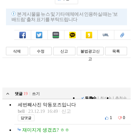
본 게시물을 뉴스 및 기타 매체에서 인용하실 때는 '보
배드림' 출처 표기를 부탁드립니다
페북
트윗
밴드
카톡
카스
복사
스크랩
삭제
수정
신고
불법광고신
목록
고
댓글
19
쓰기
등록순
최신순
추천순
세번째사진 악동포즈입니다
bell
23.12.19 16:49
신고
1
0
답댓글
재미지게 생겼죠? ㅎㅎ