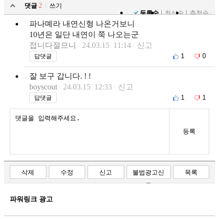
댓글
2
쓰기
등록순
최신순
추천순
파나몌라 내연신형 나온거보니
10년은 일단 내연이 쭉 나오는군
접니다절므니
24.03.15 11:14
신고
1
0
답댓글
잘 보구 갑니다. ! !
boyscout
24.03.15 12:33
신고
1
1
답댓글
등록
삭제
수정
신고
불법광고신
목록
고
파워링크 광고