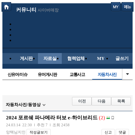
커뮤니티
사이버매장
게시판
자료실
협력업체
MY
글쓰기
신유머/이슈
유머게시판
교통사고
자동차사진
국산차
수입차
내차사진
직찍/특종
후방주의방
레이싱모델
자유사진
군사/무기
이전
다음
목록
자동차사진/동영상
트럭/버스
항공/해운/철도
올드카/추억
오토바이
2024 포르쉐 파나메라 터보 e-하이브리드
(2)
장착시공사진
24.03.14 22:30
추천 7
조회 2458
앙텍님지인
작성글보기
신고
댓글