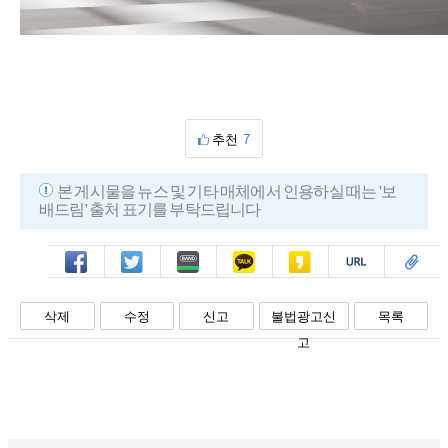
추천
7
본 게시물을 뉴스 및 기타 매체에서 인용하실 때는 '보
배드림' 출처 표기를 부탁드립니다
페북
트윗
밴드
카톡
카스
복사
스크랩
삭제
수정
신고
불법광고신
목록
고