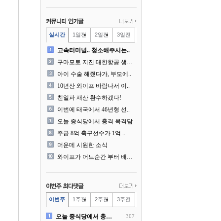
실시간
1일전
2일전
3일전
고속터미널.. 청소해주시는..
구마모토 지진 대한항공 생수..
아이 수술 해줬다가, 부모에..
10년산 와이프 바람나서 이..
친일파 재산 환수하겠다!
이번에 태국에서 46년형 선..
오늘 중식당에서 충격 목격담
주급 8억 축구선수가 1억 ..
더운데 시원한 소식
와이프가 어느순간 부터 배달..
이번주
1주전
2주전
3주전
오늘 중식당에서 충격 목격담
307