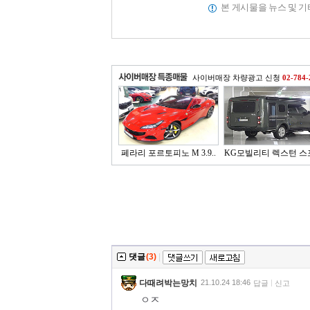
본 게시물을 뉴스 및 
사이버매장 차량광고 신청
02-784-
페라리 포르토피노 M 3.9..
KG모빌리티 렉스턴 스
..
댓글
(3)
|
다때려박는망치
21.10.24 18:46
답글
신고
ㅇㅈ