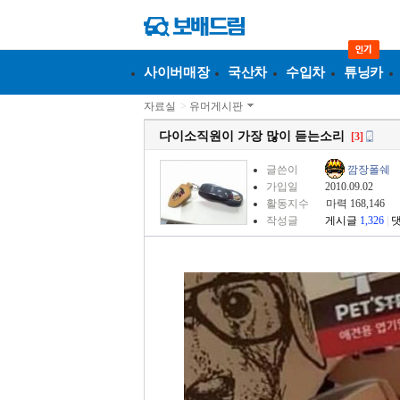
사이버매장
국산차
수입차
튜닝카
자료실
>
유머게시판
다이소직원이 가장 많이 듣는소리
[3]
글쓴이
깜장폴쉐
가입일
2010.09.02
활동지수
마력 168,146
작성글
게시글
1,326
|