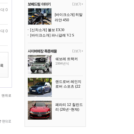
대 0
[바이크소개] 히말
라얀 450
[신차소개] 볼보 EX30
대 0
[바이크소개] 파니갈레 V2 S
쉐보레 트랙커
1994년식
랜드로버 레인지
로버 스포츠 (22
년~현재)
맨위로
2025년식
페라리 12 칠린드
리 (26년~현재)
2025년식