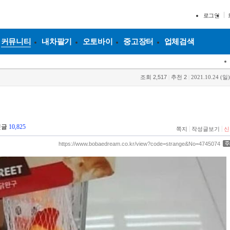
로그인
커뮤니티
내차팔기
오토바이
중고장터
업체검색
조회
2,517
|
추천
2
|
2021.10.24 (일)
댓글
10,825
|
|
쪽지
작성글보기
신
https://www.bobaedream.co.kr/view?code=strange&No=4745074