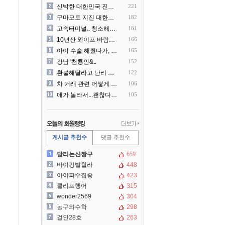
신박한 대한민국 진상 근황
221
구마모토 지진 대한항공 생수..
182
고속터미널.. 청소해주시는..
181
10년산 와이프 바람나서 이..
166
아이 수술 해줬다가, 부모에..
165
강남 '천룡인&..
152
환불해달라고 난리 난 미국 ..
122
차 거래 관련 어떻게 대처해..
106
애가 놀라서...괜찮다고 얘..
105
게시글 추천수
댓글 추천수
달리는신짱구
659
바이킹발할라
448
아이피수집중
423
클리프행어
315
wonder2569
304
농구와수학
298
걸인28호
263