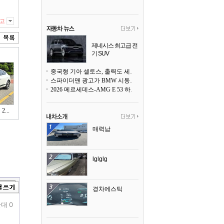
고
제네시스 최고급 전
기 SUV
곧 베일을 벗는다
중국형 기아 셀토스, 출력도 세지고 27인치 초대형 디스플레이까지
스파이더맨 광고가 BMW 시동화면을 점령하다, 오너들은 불만
2026 메르세데스-AMG E 53 하이브리드 왜건 시승기
...
매력남
lglglg
경차에스틱
대 0