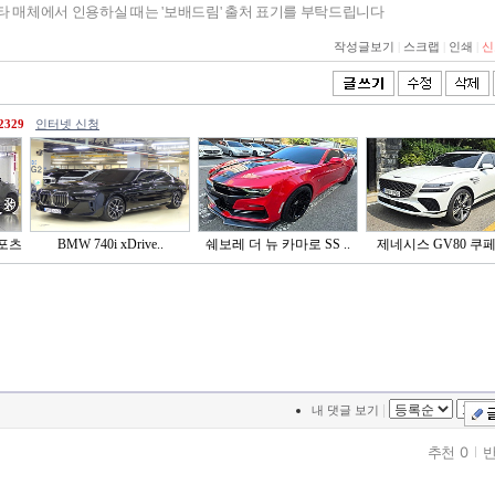
기타 매체에서 인용하실 때는 '보배드림' 출처 표기를 부탁드립니다
작성글보기
|
스크랩
|
인쇄
|
신
2329
인터넷 신청
포츠
BMW 740i xDrive..
쉐보레 더 뉴 카마로 SS ..
제네시스 GV80 쿠페 2
|
내 댓글 보기
추천 0
반