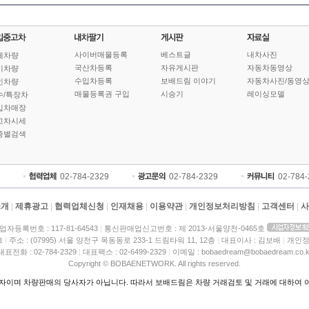
사이버매물등록
베스트글
내차사진
체차량
국산차등록
자유게시판
자동차동영상
기차량
수입차등록
보배드림 이야기
자동차사진/동영
인차량
매물등록권 구입
시승기
레이싱모델
수/특장차
입차매장
고차시세
종별검색
02-784-2329
02-784-2329
02-784
소개
|
제휴광고
|
협력업체신청
|
인재채용
|
이용약관
|
개인정보처리방침
|
고객센터
|
사
업자등록번호 : 117-81-64543
|
통신판매업신고번호 : 제 2013-서울양천-0465호
크
|
주소 : (07995) 서울 양천구 목동동로 233-1 드림타워 11, 12층
|
대표이사 : 김보배
|
개인정
대표전화 : 02-784-2329
|
대표팩스 : 02-6499-2329
|
이메일 : bobaedream@bobaedream.co.k
Copyright © BOBAENETWORK. All rights reserved.
이며 차량판매의 당사자가 아닙니다. 따라서 보배드림은 차량 거래검토 및 거래에 대하여 어