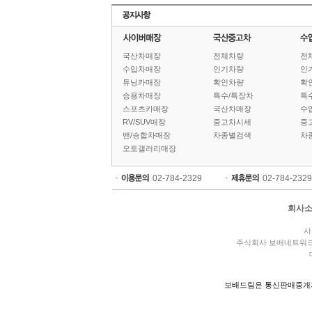
국산차매장
전체차량
전
수입차매장
인기차량
인
튜닝카매장
확인차량
확
승용차매장
특수/특장차
특
스포츠카매장
국산차매장
수
RV/SUV매장
중고차시세
중
밴/승합차매장
차종별검색
차
오토갤러리매장
02-784-2329
02-784-2329
회사
사
주식회사 보배네트워
보배드림은 통신판매중개자