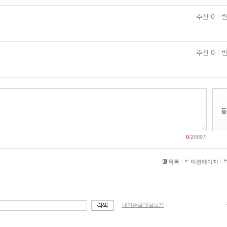
추천 0
반
추천 0
반
0
/
2000
자
목록
이전페이지
내가쓴글/댓글보기