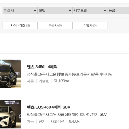
사이버매장
(2)
국산차
(0)
수입차
(0)
벤츠 S450L 4매틱
정식출고/무사고운행/보증가능/브라운시트/롱바디세단
모
자동
가솔린
51,105km
델
옵
비교
션
벤츠 EQS 450 4매틱 SUV
정식출고/무사고/신차급상태/화이트바디/전기 SUV
모
자동
전기
사고이력
9,400km
델