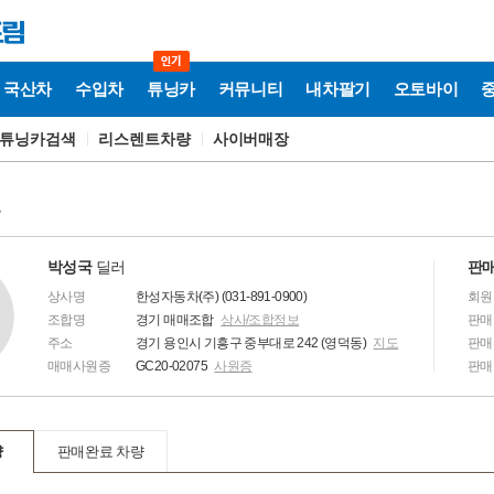
국산차
수입차
튜닝카
커뮤니티
내차팔기
오토바이
튜닝카검색
리스렌트차량
사이버매장
보
박성국
딜러
판매
상사명
한성자동차(주) (031-891-0900)
회원
조합명
경기 매매조합
상사/조합정보
판매
주소
경기 용인시 기흥구 중부대로 242 (영덕동)
지도
판매
매매사원증
GC20-02075
사원증
판매
량
판매완료 차량