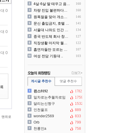
4살·6살 딸 태우고 음주운..
160
대 0
차량 진입 불편하다고 도로 ..
160
원폭절을 맞아 개소리를 늘어..
146
문신 출입금지, 호텔 헬스장..
141
서울대 나와도 인간 쓰레기일..
134
대 0
중국 반도체 회사 창신메모리..
127
직장생활 마지막 월급 명세서
122
흡연자들만 모르는 냄새 ㄷㄷ
107
대 0
여성 전담 기동대 ..
103
게시글 추천수
댓글 추천수
윈스9192
1782
일차로는추월차로임
1759
달리는신짱구
1532
인천울프
889
wonder2569
833
맨위로
Orb
799
천룡인a
758