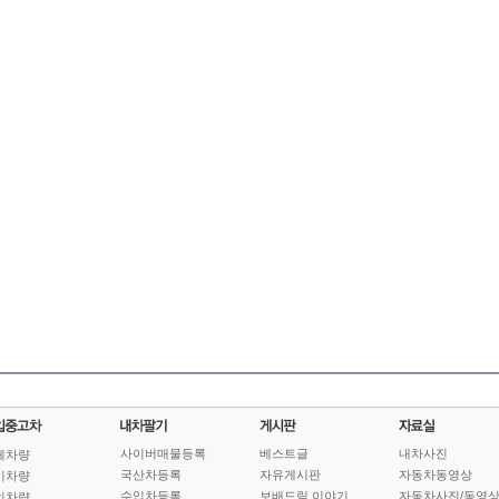
사이버매물등록
베스트글
내차사진
체차량
국산차등록
자유게시판
자동차동영상
기차량
수입차등록
보배드림 이야기
자동차사진/동영
인차량