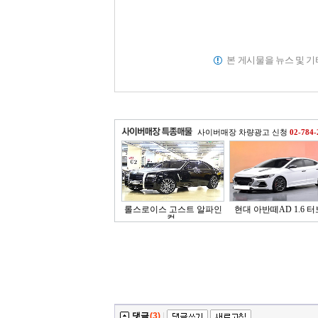
본 게시물을 뉴스 및 
사이버매장 차량광고 신청
02-784-
롤스로이스 고스트 알파인
현대 아반떼AD 1.6 터보
컬..
댓글
(3)
|