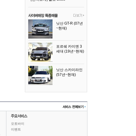
닛산 GT-R (07년
~현재)
2008년식
포르쉐 카이엔 3
세대 (19년~현재)
2024년식
닛산 스카이라인
(57년~현재)
1996년식
오토바이
이벤트
상