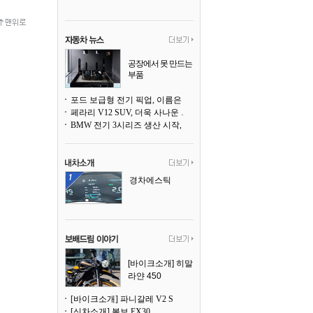
공장에서 못 만드는
부품
3D 프린팅으로 찍
어낸다
포드 보급형 전기 픽업, 이름은 `패덤`
페라리 V12 SUV, 더욱 사나운 얼굴로 돌아온다
BMW 전기 3시리즈 생산 시작, 뮌헨 공장은 전기차 전용으로 전환
경차에스틱
[바이크소개] 히말
라얀 450
[바이크소개] 파니갈레 V2 S
[신차소개] 볼보 EX30