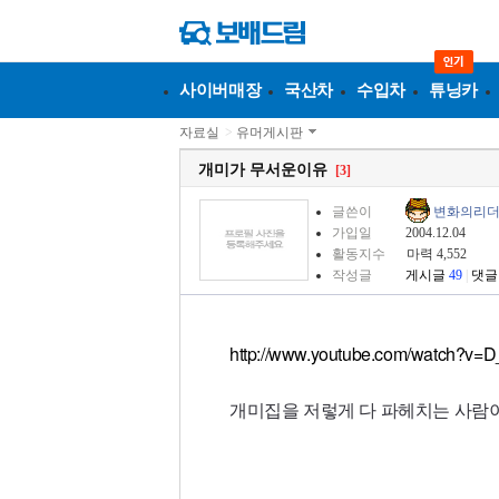
사이버매장
국산차
수입차
튜닝카
자료실
>
유머게시판
개미가 무서운이유
[3]
글쓴이
변화의리
가입일
2004.12.04
활동지수
마력 4,552
작성글
게시글
49
|
댓글
http://www.youtube.com/watch?v
개미집을 저렇게 다 파헤치는 사람이 