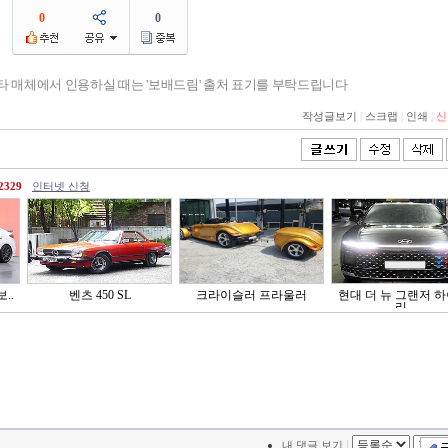
0
0
기타 매체에서 인용하실 때는 '보배드림' 출처 표기를 부탁드립니다
작성글보기
|
스크랩
|
인쇄
|
신
2329
인터넷 신청
..
벤츠 450 SL
크라이슬러 프라울러
현대 더 뉴 그랜저 
리..
|
내 댓글 보기