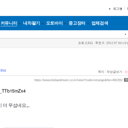
로그인
커뮤니티
내차팔기
오토바이
중고장터
업체검색
조회
2,511
|
추천
0
|
2012.07.04 (수)
더
914
|
|
쪽지
작성글보기
신
https://www.bobaedream.co.kr/view?code=strange&No=492282
=D_TTb15mZx4
더 무섭네요,,,