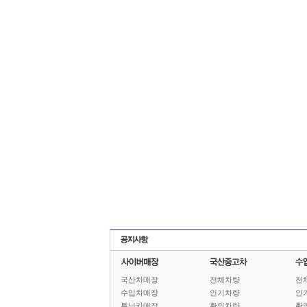
국산차매장
전체차량
전
수입차매장
인기차량
인
튜닝카매장
확인차량
확