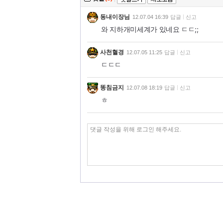
동내이장님
12.07.04 16:39
답글
신고
와 지하개미세계가 있네요 ㄷㄷ;;
사천혈경
12.07.05 11:25
답글
신고
ㄷㄷㄷ
똥침금지
12.07.08 18:19
답글
신고
ㅎ