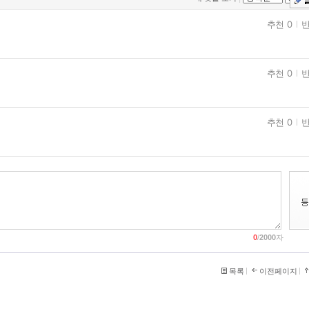
추천 0
반
추천 0
반
추천 0
반
0
/
2000
자
목록
이전페이지