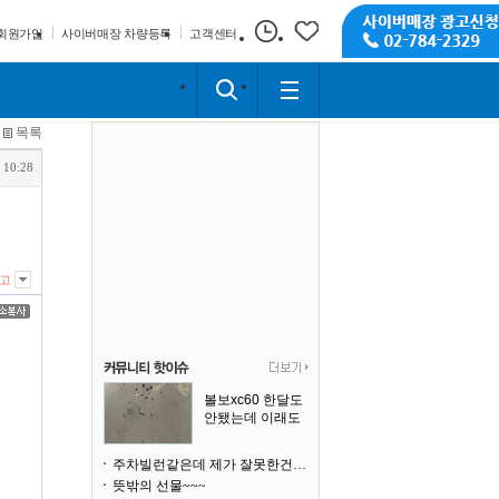
회원가입
사이버매장 차량등록
고객센터
목록
 10:28
고
볼보xc60 한달도
안됐는데 이래도
되나요?
주차빌런같은데 제가 잘못한건가요
뜻밖의 선물~~~