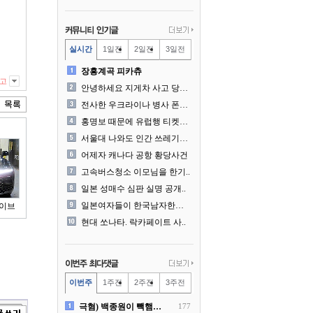
실시간
1일전
2일전
3일전
장흥계곡 피카츄
고
안녕하세요 지게차 사고 당사..
전사한 우크라이나 병사 폰에..
홍명보 때문에 유럽행 티켓을..
서울대 나와도 인간 쓰레기일..
어제자 캐나다 공항 황당사건
고속버스청소 이모님을 한기..
일본 성매수 심판 실명 공개..
일본여자들이 한국남자한테 감..
하이브
현대 쏘나타. 락카페이트 사..
이번주
1주전
2주전
3주전
극혐) 백종원이 빽햄과 함께..
177