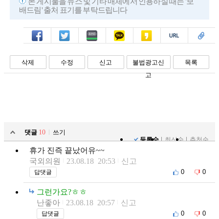
본 게시물을 뉴스 및 기타 매체에서 인용하실 때는 '보
배드림' 출처 표기를 부탁드립니다
페북
트윗
밴드
카톡
카스
복사
스크랩
삭제
수정
신고
불법광고신
목록
고
댓글
10
쓰기
등록순
최신순
추천순
휴가 진즉 끝났어유~~
국외의원
23.08.18 20:53
신고
0
0
답댓글
그런가요?ㅎㅎ
난좋아
23.08.18 20:57
신고
0
0
답댓글