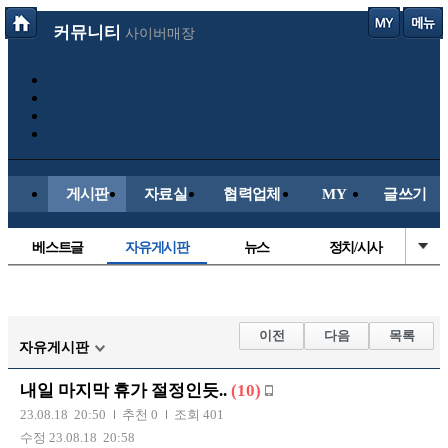
커뮤니티
사이버매장
게시판
자료실
협력업체
MY
글쓰기
베스트글
자유게시판
뉴스
정치/시사
시배목
유명인의차
보배드림이야기
성인게시판
국내야구
해외야구
해외축구
국내축구
이전
다음
목록
자유게시판
내일 마지막 휴가 절정인듯..
(10)
23.08.18 20:50
추천 0
조회 401
수정 23.08.18 20:58