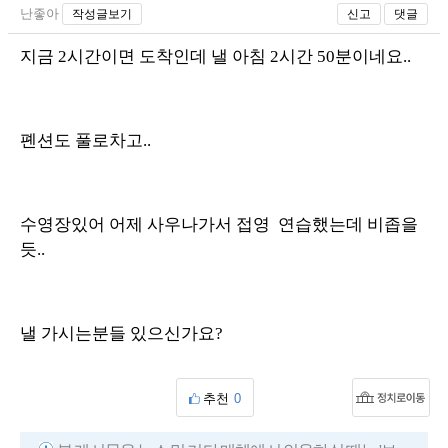
난좋아
작성글보기
신고
댓글
지금 2시간이면 도착인데 낼 아침 2시간 50분이네요..
폔션도 풀로차고..
수영장있어 어제 사우나가서 접영 연습했는데 비좁을
듯..
낼 가시는분들 있으신가요?
추천
0