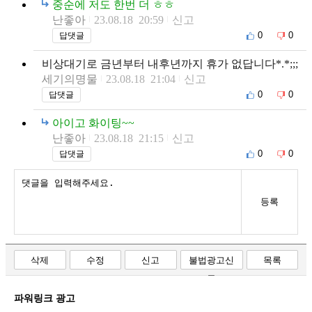
중순에 저도 한번 더 ㅎㅎ
난좋아
23.08.18 20:59
신고
0
0
답댓글
비상대기로 금년부터 내후년까지 휴가 없답니다*.*;;;
세기의명물
23.08.18 21:04
신고
0
0
답댓글
아이고 화이팅~~
난좋아
23.08.18 21:15
신고
0
0
답댓글
등록
삭제
수정
신고
불법광고신
목록
고
파워링크 광고